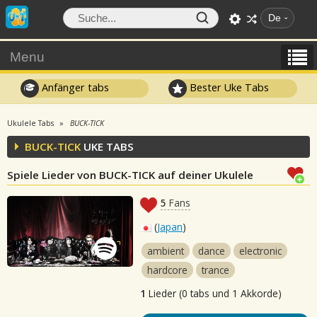
De
Menu
Anfänger tabs
Bester Uke Tabs
Ukulele Tabs
BUCK-TICK
BUCK-TICK
UKE TABS
Spiele Lieder von BUCK-TICK auf deiner Ukulele
5
Fans
(
Japan
)
ambient
dance
electronic
hardcore
trance
1
Lieder (0 tabs und 1 Akkorde)