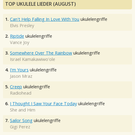
TOP UKULELE LIEDER (AUGUST)
1.
Can't Help Falling In Love With You
ukulelengriffe
Elvis Presley
2.
Riptide
ukulelengriffe
Vance Joy
3.
Somewhere Over The Rainbow
ukulelengriffe
Israel Kamakawiwo'ole
4.
I'm Yours
ukulelengriffe
Jason Mraz
5.
Creep
ukulelengriffe
Radiohead
6.
I Thought I Saw Your Face Today
ukulelengriffe
She and Him
7.
Sailor Song
ukulelengriffe
Gigi Perez