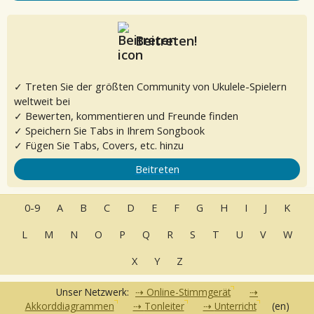
Beitreten!
✓ Treten Sie der größten Community von Ukulele-Spielern
weltweit bei
✓ Bewerten, kommentieren und Freunde finden
✓ Speichern Sie Tabs in Ihrem Songbook
✓ Fügen Sie Tabs, Covers, etc. hinzu
Beitreten
0-9
A
B
C
D
E
F
G
H
I
J
K
L
M
N
O
P
Q
R
S
T
U
V
W
X
Y
Z
Unser Netzwerk:
Online-Stimmgerät
Akkorddiagrammen
Tonleiter
Unterricht
(en)