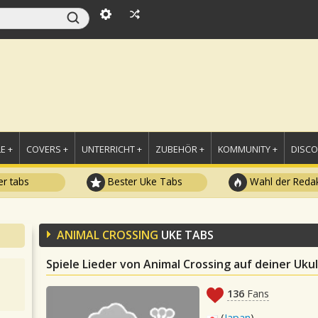
E +
COVERS +
UNTERRICHT +
ZUBEHÖR +
KOMMUNITY +
DISC
r tabs
Bester Uke Tabs
Wahl der Redak
ANIMAL CROSSING
UKE TABS
Spiele Lieder von Animal Crossing auf deiner Uku
136
Fans
(
Japan
)