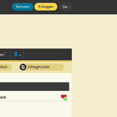
Beitreten
Einloggen
De
ORD
+
tion
Schlagmuster
lele