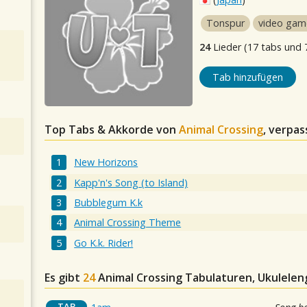
Tonspur
video gam
24
Lieder (17 tabs und 
Tab hinzufügen
Top Tabs & Akkorde von
Animal Crossing
, verpas
New Horizons
Kapp'n's Song (to Island)
Bubblegum K.k
Animal Crossing Theme
Go K.k. Rider!
Es gibt
24
Animal Crossing
Tabulaturen, Ukuleleng
TAB