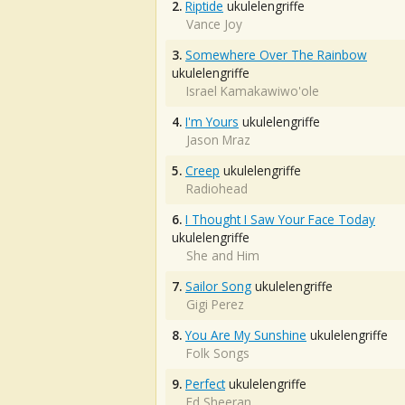
2.
Riptide
ukulelengriffe
Vance Joy
3.
Somewhere Over The Rainbow
ukulelengriffe
Israel Kamakawiwo'ole
4.
I'm Yours
ukulelengriffe
Jason Mraz
5.
Creep
ukulelengriffe
Radiohead
6.
I Thought I Saw Your Face Today
ukulelengriffe
She and Him
7.
Sailor Song
ukulelengriffe
Gigi Perez
8.
You Are My Sunshine
ukulelengriffe
Folk Songs
9.
Perfect
ukulelengriffe
Ed Sheeran