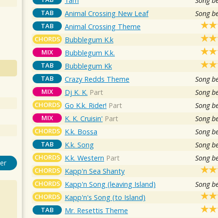
1am
Song b
TAB
Animal Crossing New Leaf
Song b
TAB
Animal Crossing Theme
CHORDS
Bubblegum K.k
MIX
Bubblegum K.k.
TAB
Bubblegum Kk
TAB
Crazy Redds Theme
Song b
MIX
Dj K. K.
Part
Song b
CHORDS
Go K.k. Rider!
Part
Song b
MIX
K. K. Cruisin'
Part
Song b
CHORDS
K.k. Bossa
Song b
TAB
K.k. Song
Song b
CHORDS
K.k. Western
Part
Song b
er
CHORDS
Kapp'n Sea Shanty
CHORDS
Kapp'n Song (leaving Island)
Song b
CHORDS
Kapp'n's Song (to Island)
TAB
Mr. Resettis Theme