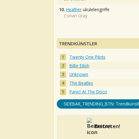
10.
Heather
ukulelengriffe
Conan Gray
TRENDKÜNSTLER
Twenty One Pilots
Billie Eilish
Unknown
The Beatles
Panic! At The Disco
SIDEBAR_TRENDING_BTN: Trendkünstl
Beitreten!