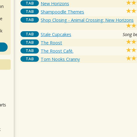
TAB
New Horizons
on
TAB
Shampoodle Themes
de
TAB
Shop Closing - Animal Crossing: New Horizons
ok
TAB
Stale Cupcakes
Song b
TAB
The Roost
TAB
The Roost Café.
TAB
Tom Nooks Cranny
.
arts
k
m