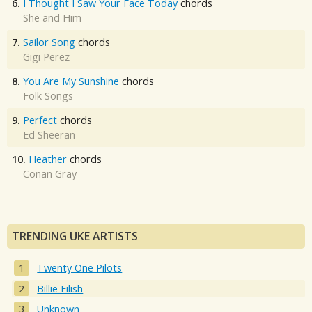
6.
I Thought I Saw Your Face Today
chords
She and Him
7.
Sailor Song
chords
Gigi Perez
8.
You Are My Sunshine
chords
Folk Songs
9.
Perfect
chords
Ed Sheeran
10.
Heather
chords
Conan Gray
TRENDING UKE ARTISTS
Twenty One Pilots
Billie Eilish
Unknown