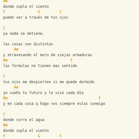
Dm
donde sopla el viento
F
G
C
puedo ver a través de tus ojos
C
ya nada se detiene,
las cosas son distintas
A#
y atravesando el muro de viejas armaduras
Dm
F
las formulas no tienen mas sentido
C
tus ojos me despierten si me quede dormido
A#
yo sueño tu futuro y lo vivo cada día
Dm
F
y en cada cosa q hago vos siempre estas conmigo
C
donde corre el agua
Dm
donde sopla el viento
F
G
C