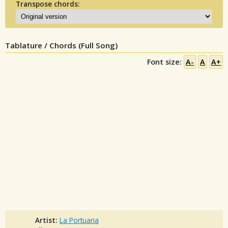
Transpose chords:
Tablature / Chords (Full Song)
Font size:
A-
A
A+
Artist:
La Portuaria