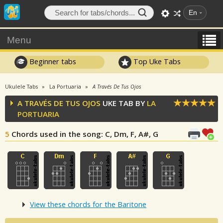
En
Menu
Beginner tabs
Top Uke Tabs
Ukulele Tabs
La Portuaria
A Través De Tus Ojos
A TRAVÉS DE TUS OJOS
UKE TAB BY
LA
PORTUARIA
5
Chords used in the song
: C, Dm, F, A#, G
View these chords for the Baritone