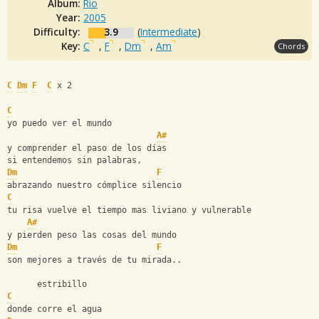
Album:
Rio
Year:
2005
Difficulty:
3.9
(
Intermediate
)
Key:
C
,
F
,
Dm
,
Am
Chords
C
Dm
F
C
 x 2
C
yo puedo ver el mundo
A#
y comprender el paso de los días
si entendemos sin palabras,
Dm
F
abrazando nuestro cómplice silencio
C
tu risa vuelve el tiempo mas liviano y vulnerable
A#
y pierden peso las cosas del mundo
Dm
F
son mejores a través de tu mirada..
      estribillo
C
donde corre el agua