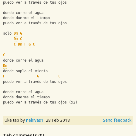
puedo ver a través de tus ojos
donde corre el agua
donde duerme el tiempo
puedo ver a través de tus ojos
solo 
Dm
G
Dm
G
C
Dm
F
G
C
C
donde corre el agua
Dm
donde sopla el viento
F
G
C
puedo ver a través de tus ojos
donde corre el agua
donde duerme el tiempo
puedo ver a través de tus ojos (x2)
Uke tab by
nelrivas1
,
28 Feb 2018
Send feedback
Tab comments (
0
)