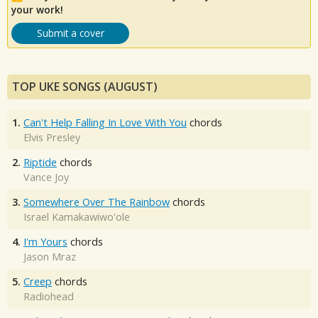
your work!
Submit a cover
TOP UKE SONGS (AUGUST)
1.
Can't Help Falling In Love With You
chords
Elvis Presley
2.
Riptide
chords
Vance Joy
3.
Somewhere Over The Rainbow
chords
Israel Kamakawiwo'ole
4.
I'm Yours
chords
Jason Mraz
5.
Creep
chords
Radiohead