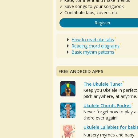
✓ Rate, comment and make friends
✓ Save songs to your songbook
✓ Contribute tabs, covers, etc.
Register
How to read uke tabs
Reading chord diagrams
Basic rhythm patterns
FREE ANDROID APPS
The Ukulele Tuner
Keep you Ukelele in perfect
pitch anywhere, at anytime.
Ukulele Chords Pocket
Never forget how to play a
chord ever again!
Ukulele Lullabies for babi
Nursery rhymes and baby