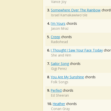
Vance Joy
3.
Somewhere Over The Rainbow
chord
Israel Kamakawiwo'ole
4.
I'm Yours
chords
Jason Mraz
5.
Creep
chords
Radiohead
6.
I Thought I Saw Your Face Today
chor
She and Him
7.
Sailor Song
chords
Gigi Perez
8.
You Are My Sunshine
chords
Folk Songs
9.
Perfect
chords
Ed Sheeran
10.
Heather
chords
Conan Gray