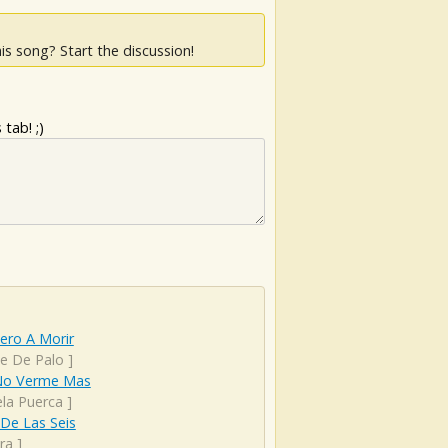
is song? Start the discussion!
tab! ;)
ero A Morir
be De Palo
]
No Verme Mas
ela Puerca
]
De Las Seis
ra
]