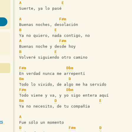
A
E
Suerte, ya lo pasé
A
F#m
Buenas noches, desolación
B
E
Ya no quiero, nada contigo, no
A
F#m
Buenas noche y desde hoy
B
E
Volveré siguiendo otro camino
F#m
Dbm
En verdad nunca me arrepentí
Bm
D
Todo lo vivido, de algo me ha servido
F#m
Dbm
Todo viene y va, y yo sigo entera aquí
Bm
D
E
Ya no necesito, de tu compañía
A
es
Fue sólo un momento
D
F#m
D