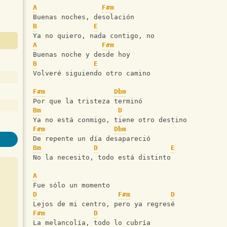
A
F#m
Buenas noches, desolación
B
E
Ya no quiero, nada contigo, no
A
F#m
Buenas noche y desde hoy
B
E
Volveré siguiendo otro camino
F#m
Dbm
Por que la tristeza terminó
Bm
D
Ya no está conmigo, tiene otro destino
F#m
Dbm
De repente un día desapareció
Bm
D
E
No la necesito, todo está distinto
A
Fue sólo un momento
D
F#m
D
Lejos de mi centro, pero ya regresé
F#m
D
La melancolía, todo lo cubría