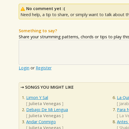
No comment yet :(
Need help, a tip to share, or simply want to talk about th
Something to say?
Share your strumming patterns, chords or tips to play this 
Login
or
Register
SONGS YOU MIGHT LIKE
Limon Y Sal
La Qui
[
Julieta Venegas
]
[
Jara
Debajo De Mi Lengua
Para 
[
Julieta Venegas
]
[
La V
Andar Conmigo
Antes 
[
Julieta Venegas
]
[
Shaki