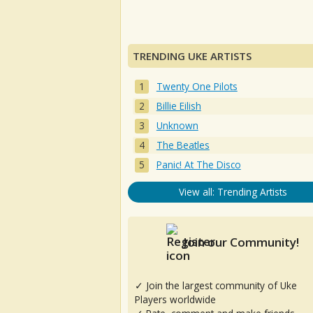
TRENDING UKE ARTISTS
Twenty One Pilots
Billie Eilish
Unknown
The Beatles
Panic! At The Disco
View all: Trending Artists
Join our Community!
✓ Join the largest community of Uke
Players worldwide