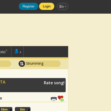
Register
Login
En
ORD
+
Strumming
ETA
Rate song!
Bm