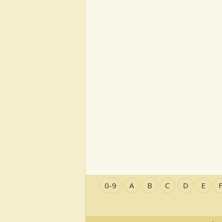
0-9
A
B
C
D
E