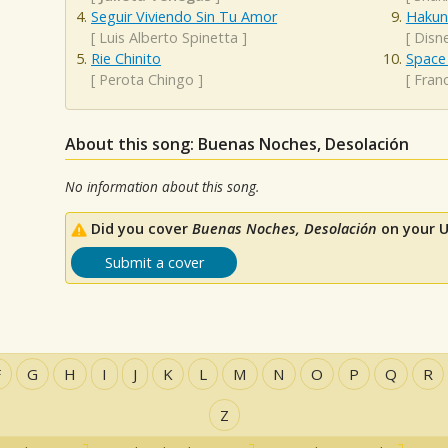
Seguir Viviendo Sin Tu Amor
Hakun
[
Luis Alberto Spinetta
]
[
Disn
Rie Chinito
Space 
[
Perota Chingo
]
[
Fran
About this song: Buenas Noches, Desolación
No information about this song.
Did you cover
Buenas Noches, Desolación
on your U
Submit a cover
F
G
H
I
J
K
L
M
N
O
P
Q
R
Z