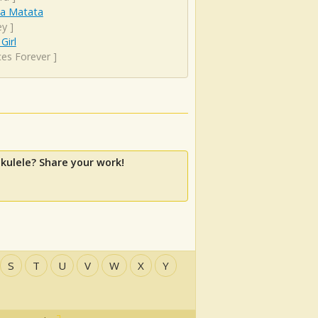
a Matata
ey
]
Girl
ces Forever
]
kulele? Share your work!
S
T
U
V
W
X
Y