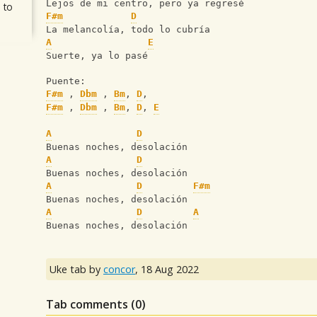
Lejos de mi centro, pero ya regresé
 to
F#m
D
La melancolía, todo lo cubría
A
E
Suerte, ya lo pasé
Puente:
F#m
 , 
Dbm
 , 
Bm
, 
D
,
F#m
 , 
Dbm
 , 
Bm
, 
D
, 
E
A
D
Buenas noches, desolación
A
D
Buenas noches, desolación
A
D
F#m
Buenas noches, desolación
A
D
A
Buenas noches, desolación
Uke tab by
concor
,
18 Aug 2022
Tab comments (
0
)