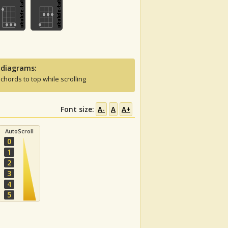
 diagrams:
 chords to top while scrolling
Font size:
A-
A
A+
AutoScroll
0
1
2
3
4
5