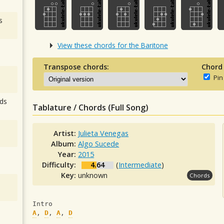
s
View these chords for the Baritone
Transpose chords:
Chord
Pin
ds
Tablature / Chords (Full Song)
Artist:
Julieta Venegas
Album:
Algo Sucede
Year:
2015
Difficulty:
4.64
(
Intermediate
)
Key:
unknown
Chords
Intro
A
, 
D
, 
A
, 
D