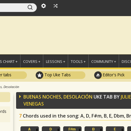
 CHART +
COVERS +
LESSONS +
TOOLS +
COMMUNITY +
DISC
r tabs
Top Uke Tabs
Editor's Pick
s, Desolación
BUENAS NOCHES, DESOLACIÓN
UKE TAB BY
JULI
VENEGAS
rds
7
Chords used in the song
: A, D, F#m, B, E, Dbm, 