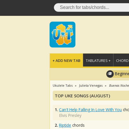
+ ADD NEW TAB
TABLATURES +
CHORDS
Beginne
Ukulele Tabs
Julieta Venegas
Buenas Noche
TOP UKE SONGS (AUGUST)
1.
Can't Help Falling In Love With You
cho
Elvis Presley
2.
Riptide
chords