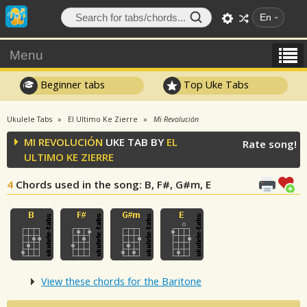
En
Menu
Beginner tabs
Top Uke Tabs
Ukulele Tabs
El Ultimo Ke Zierre
Mi Revolución
MI REVOLUCIÓN
UKE TAB BY
EL
Rate song!
ULTIMO KE ZIERRE
4
Chords used in the song
: B, F#, G#m, E
View these chords for the Baritone