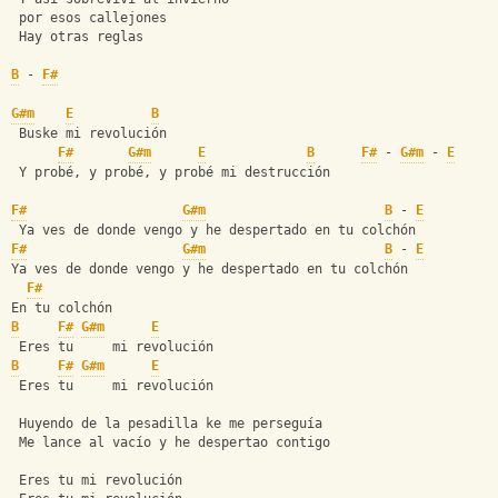
 por esos callejones
 Hay otras reglas
B
 - 
F#
G#m
E
B
 Buske mi revolución
F#
G#m
E
B
F#
 - 
G#m
 - 
E
 Y probé, y probé, y probé mi destrucción
F#
G#m
B
 - 
E
 Ya ves de donde vengo y he despertado en tu colchón
F#
G#m
B
 - 
E
Ya ves de donde vengo y he despertado en tu colchón
F#
En tu colchón
B
F#
G#m
E
 Eres tu     mi revolución
B
F#
G#m
E
 Eres tu     mi revolución
 Huyendo de la pesadilla ke me perseguía
 Me lance al vacío y he despertao contigo
 Eres tu mi revolución