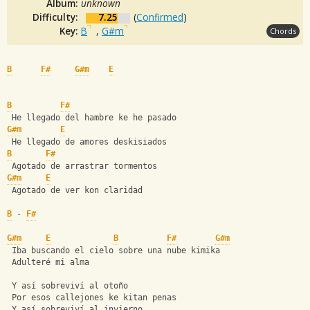
Album:
unknown
Difficulty:
7.25
(
Confirmed
)
Key:
B
,
G#m
Chords
B
F#
G#m
E
B
F#
 He llegado del hambre ke he pasado
G#m
E
 He llegado de amores deskisiados
B
F#
 Agotado de arrastrar tormentos
G#m
E
 Agotado de ver kon claridad
B
 - 
F#
G#m
E
B
F#
G#m
 Iba buscando el cielo sobre una nube kimika
 Adulteré mi alma
 Y así sobreviví al otoño
 Por esos callejones ke kitan penas
 Y así sobreviví al invierno