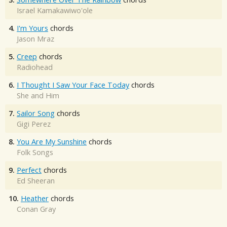
Israel Kamakawiwo'ole
4.
I'm Yours
chords
Jason Mraz
5.
Creep
chords
Radiohead
6.
I Thought I Saw Your Face Today
chords
She and Him
7.
Sailor Song
chords
Gigi Perez
8.
You Are My Sunshine
chords
Folk Songs
9.
Perfect
chords
Ed Sheeran
10.
Heather
chords
Conan Gray