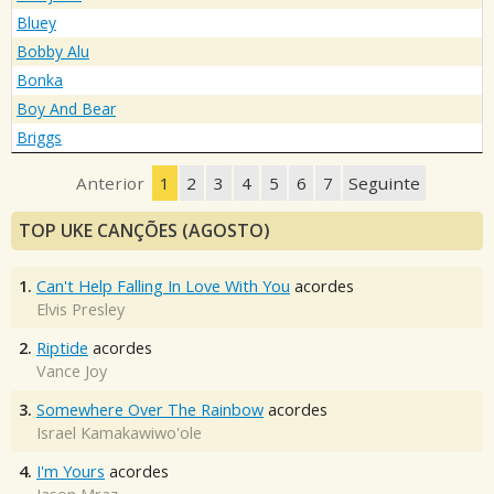
Bluey
Bobby Alu
Bonka
Boy And Bear
Briggs
Anterior
1
2
3
4
5
6
7
Seguinte
TOP UKE CANÇÕES (AGOSTO)
1.
Can't Help Falling In Love With You
acordes
Elvis Presley
2.
Riptide
acordes
Vance Joy
3.
Somewhere Over The Rainbow
acordes
Israel Kamakawiwo'ole
4.
I'm Yours
acordes