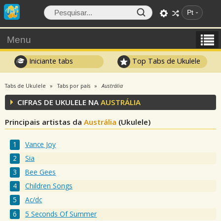
Pt
Menu
Iniciante tabs
Top Tabs de Ukulele
Tabs de Ukulele
Tabs por país
Austrália
CIFRAS DE UKULELE NA
AUSTRÁLIA
Principais artistas da
Austrália
(Ukulele)
Vance Joy
Sia
Bee Gees
Children Songs
Ac/dc
5 Seconds Of Summer