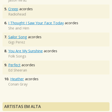
Jason Mraz
5.
Creep
acordes
Radiohead
6.
I Thought I Saw Your Face Today
acordes
She and Him
7.
Sailor Song
acordes
Gigi Perez
8.
You Are My Sunshine
acordes
Folk Songs
9.
Perfect
acordes
Ed Sheeran
10.
Heather
acordes
Conan Gray
ARTISTAS EM ALTA