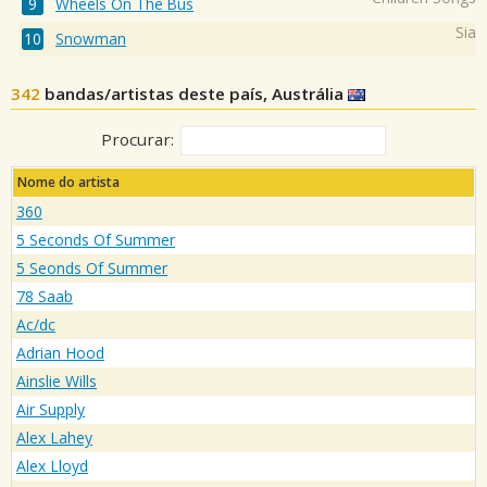
Wheels On The Bus
Sia
Snowman
342
bandas/artistas deste país, Austrália
Procurar:
Nome do artista
360
5 Seconds Of Summer
5 Seonds Of Summer
78 Saab
Ac/dc
Adrian Hood
Ainslie Wills
Air Supply
Alex Lahey
Alex Lloyd