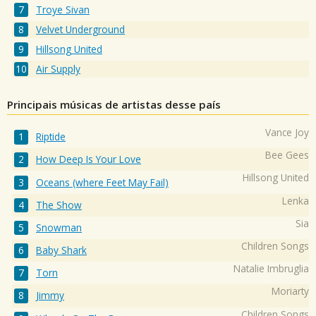
Troye Sivan
Velvet Underground
Hillsong United
Air Supply
Principais músicas de artistas desse país
Vance Joy
Riptide
Bee Gees
How Deep Is Your Love
Hillsong United
Oceans (where Feet May Fail)
Lenka
The Show
Sia
Snowman
Children Songs
Baby Shark
Natalie Imbruglia
Torn
Moriarty
Jimmy
Children Songs