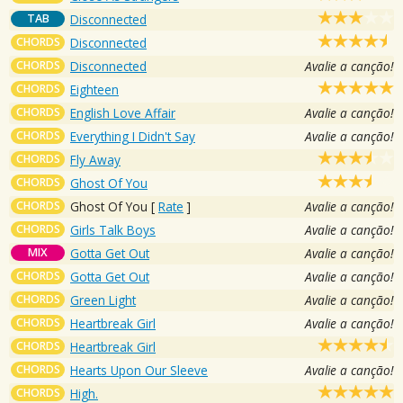
TAB
Disconnected
CHORDS
Disconnected
CHORDS
Disconnected
Avalie a canção!
CHORDS
Eighteen
CHORDS
English Love Affair
Avalie a canção!
CHORDS
Everything I Didn't Say
Avalie a canção!
CHORDS
Fly Away
CHORDS
Ghost Of You
CHORDS
Ghost Of You
[
Rate
]
Avalie a canção!
CHORDS
Girls Talk Boys
Avalie a canção!
MIX
Gotta Get Out
Avalie a canção!
CHORDS
Gotta Get Out
Avalie a canção!
CHORDS
Green Light
Avalie a canção!
CHORDS
Heartbreak Girl
Avalie a canção!
CHORDS
Heartbreak Girl
CHORDS
Hearts Upon Our Sleeve
Avalie a canção!
CHORDS
High.