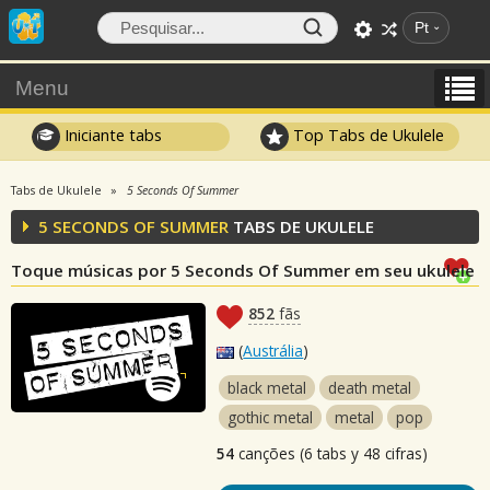
Pt
Menu
Iniciante tabs
Top Tabs de Ukulele
Tabs de Ukulele
5 Seconds Of Summer
5 SECONDS OF SUMMER
TABS DE UKULELE
Toque músicas por 5 Seconds Of Summer em seu ukulele
852
fãs
(
Austrália
)
black metal
death metal
gothic metal
metal
pop
54
canções (6 tabs y 48 cifras)