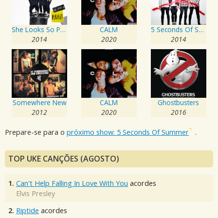
She Looks So Perfect
CALM
5 Seconds Of Summer
2014
2020
2014
Somewhere New
CALM
Ghostbusters
2012
2020
2016
Prepare-se para o
próximo show: 5 Seconds Of Summer
.
TOP UKE CANÇÕES (AGOSTO)
1.
Can't Help Falling In Love With You
acordes
Elvis Presley
2.
Riptide
acordes