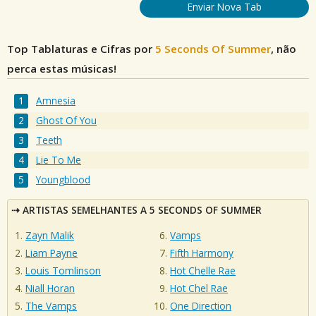
Enviar Nova Tab
Top Tablaturas e Cifras por
5 Seconds Of Summer
, não
perca estas músicas!
Amnesia
Ghost Of You
Teeth
Lie To Me
Youngblood
ARTISTAS SEMELHANTES A 5 SECONDS OF SUMMER
Zayn Malik
Vamps
Liam Payne
Fifth Harmony
Louis Tomlinson
Hot Chelle Rae
Niall Horan
Hot Chel Rae
The Vamps
One Direction