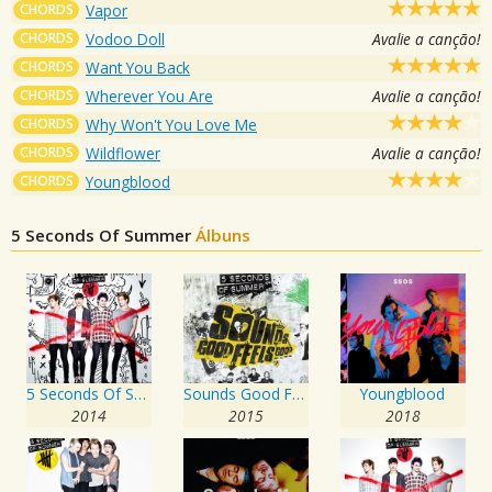
CHORDS
Vapor
CHORDS
Vodoo Doll
Avalie a canção!
CHORDS
Want You Back
CHORDS
Wherever You Are
Avalie a canção!
CHORDS
Why Won't You Love Me
CHORDS
Wildflower
Avalie a canção!
CHORDS
Youngblood
5 Seconds Of Summer
Álbuns
5 Seconds Of Summer
Sounds Good Feels Good
Youngblood
2014
2015
2018