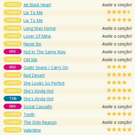
CHORDS
Jet Black Heart
Avalie a canção!
CHORDS
Lie To Me
CHORDS
Lie To Me
CHORDS
Long Way Home
Avalie a canção!
CHORDS
Lover Of Mine
Avalie a canção!
CHORDS
Never Be
Avalie a canção!
MIX
Not In The Same Way
Avalie a canção!
CHORDS
Old Me
Avalie a canção!
MIX
Outer Space / Carry On
CHORDS
Red Desert
CHORDS
She Looks So Perfect
CHORDS
She's Kinda Hot
TAB
She's Kinda Hot
MIX
Social Casualty
Avalie a canção!
CHORDS
Teeth
CHORDS
The Only Reason
Avalie a canção!
CHORDS
Valentine