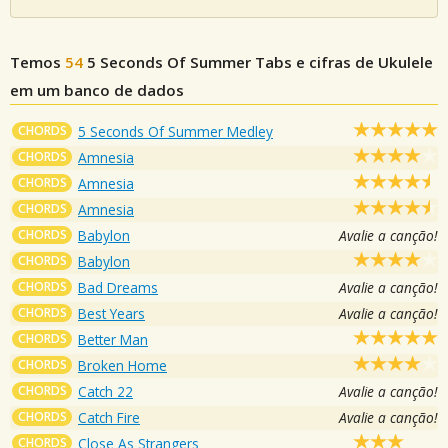
Temos
54
5 Seconds Of Summer
Tabs e cifras de Ukulele
em um banco de dados
CHORDS
5 Seconds Of Summer Medley
CHORDS
Amnesia
CHORDS
Amnesia
CHORDS
Amnesia
CHORDS
Babylon
Avalie a canção!
CHORDS
Babylon
CHORDS
Bad Dreams
Avalie a canção!
CHORDS
Best Years
Avalie a canção!
CHORDS
Better Man
CHORDS
Broken Home
CHORDS
Catch 22
Avalie a canção!
CHORDS
Catch Fire
Avalie a canção!
CHORDS
Close As Strangers