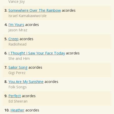
Vance Joy
3.
Somewhere Over The Rainbow
acordes
Israel Kamakawiwo'ole
4.
I'm Yours
acordes
Jason Mraz
5.
Creep
acordes
Radiohead
6.
I Thought I Saw Your Face Today
acordes
She and Him
7.
Sailor Song
acordes
Gigi Perez
8.
You Are My Sunshine
acordes
Folk Songs
9.
Perfect
acordes
Ed Sheeran
10.
Heather
acordes