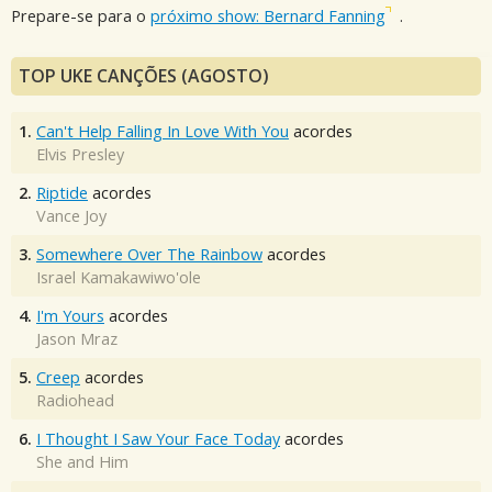
Prepare-se para o
próximo show: Bernard Fanning
.
TOP UKE CANÇÕES (AGOSTO)
1.
Can't Help Falling In Love With You
acordes
Elvis Presley
2.
Riptide
acordes
Vance Joy
3.
Somewhere Over The Rainbow
acordes
Israel Kamakawiwo'ole
4.
I'm Yours
acordes
Jason Mraz
5.
Creep
acordes
Radiohead
6.
I Thought I Saw Your Face Today
acordes
She and Him