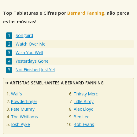
Top Tablaturas e Cifras por
Bernard Fanning
, não perca
estas músicas!
Songbird
Watch Over Me
Wish You Well
Yesterdays Gone
Not Finished Just Yet
ARTISTAS SEMELHANTES A BERNARD FANNING
Waifs
Thirsty Merc
Powderfinger
Little Birdy
Pete Murray
Alex Lloyd
The Whitlams
Ben Lee
Josh Pyke
Bob Evans