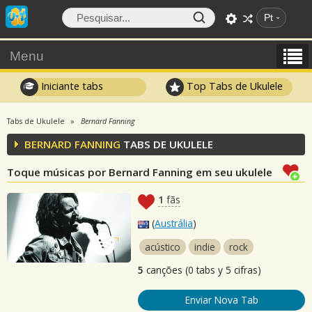
Pt
Menu
Iniciante tabs
Top Tabs de Ukulele
Tabs de Ukulele
Bernard Fanning
BERNARD FANNING
TABS DE UKULELE
Toque músicas por Bernard Fanning em seu ukulele
1
fãs
(
Austrália
)
acústico
indie
rock
5
canções (0 tabs y 5 cifras)
Enviar Nova Tab