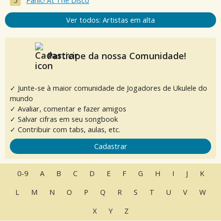
Panic! At The Disco
Ver todos: Artistas em alta
Participe da nossa Comunidade!
✓ Junte-se à maior comunidade de Jogadores de Ukulele do
mundo
✓ Avaliar, comentar e fazer amigos
✓ Salvar cifras em seu songbook
✓ Contribuir com tabs, aulas, etc.
Cadastrar
0-9
A
B
C
D
E
F
G
H
I
J
K
L
M
N
O
P
Q
R
S
T
U
V
W
X
Y
Z