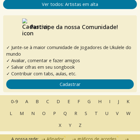
Ver todos: Artistas em alta
Participe da nossa Comunidade!
✓ Junte-se à maior comunidade de Jogadores de Ukulele do
mundo
✓ Avaliar, comentar e fazer amigos
✓ Salvar cifras em seu songbook
✓ Contribuir com tabs, aulas, etc.
Cadastrar
0-9
A
B
C
D
E
F
G
H
I
J
K
L
M
N
O
P
Q
R
S
T
U
V
W
X
Y
Z
A nossa rede:
Afinador
gráficos de acordes