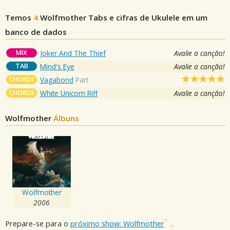
Temos
4
Wolfmother
Tabs e cifras de Ukulele em um
banco de dados
MIX
Joker And The Thief
Avalie a canção!
TAB
Mind's Eye
Avalie a canção!
CHORDS
Vagabond
Part
CHORDS
White Unicorn Riff
Avalie a canção!
Wolfmother
Álbuns
Wolfmother
2006
Prepare-se para o
próximo show: Wolfmother
.