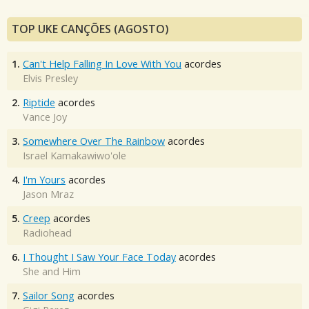
TOP UKE CANÇÕES (AGOSTO)
1.
Can't Help Falling In Love With You
acordes
Elvis Presley
2.
Riptide
acordes
Vance Joy
3.
Somewhere Over The Rainbow
acordes
Israel Kamakawiwo'ole
4.
I'm Yours
acordes
Jason Mraz
5.
Creep
acordes
Radiohead
6.
I Thought I Saw Your Face Today
acordes
She and Him
7.
Sailor Song
acordes