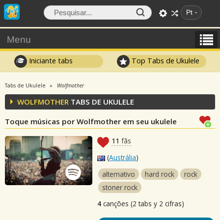
Pt
Menu
Iniciante tabs
Top Tabs de Ukulele
Tabs de Ukulele
Wolfmother
WOLFMOTHER
TABS DE UKULELE
Toque músicas por Wolfmother em seu ukulele
11
fãs
(
Austrália
)
alternativo
hard rock
rock
stoner rock
4
canções (2 tabs y 2 cifras)