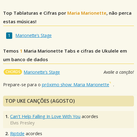
Top Tablaturas e Cifras por
Maria Marionette
, não perca
estas músicas!
Marionette’s Stage
Temos
1
Maria Marionette
Tabs e cifras de Ukulele em
um banco de dados
CHORDS
Marionette’s Stage
Avalie a canção!
Prepare-se para o
próximo show: Maria Marionette
.
TOP UKE CANÇÕES (AGOSTO)
1.
Can't Help Falling In Love With You
acordes
Elvis Presley
2.
Riptide
acordes