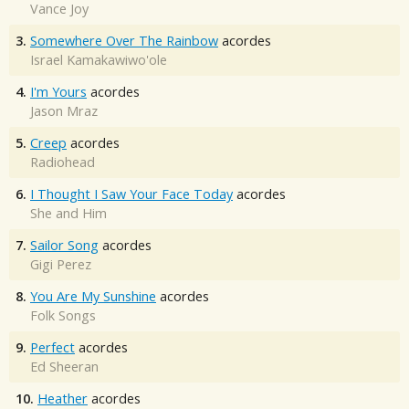
Vance Joy
3.
Somewhere Over The Rainbow
acordes
Israel Kamakawiwo'ole
4.
I'm Yours
acordes
Jason Mraz
5.
Creep
acordes
Radiohead
6.
I Thought I Saw Your Face Today
acordes
She and Him
7.
Sailor Song
acordes
Gigi Perez
8.
You Are My Sunshine
acordes
Folk Songs
9.
Perfect
acordes
Ed Sheeran
10.
Heather
acordes