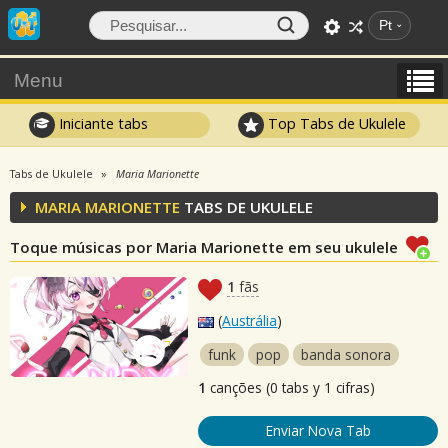
Pt
Menu
Iniciante tabs
Top Tabs de Ukulele
Tabs de Ukulele
Maria Marionette
MARIA MARIONETTE
TABS DE UKULELE
Toque músicas por Maria Marionette em seu ukulele
1
fãs
(
Austrália
)
funk
pop
banda sonora
1
canções (0 tabs y 1 cifras)
Enviar Nova Tab