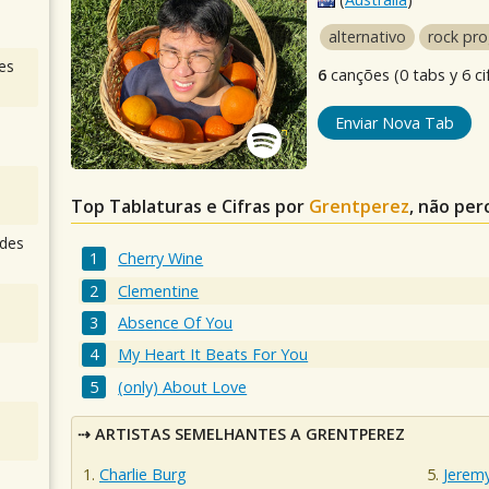
alternativo
rock pro
es
6
canções (0 tabs y 6 ci
Enviar Nova Tab
Top Tablaturas e Cifras por
Grentperez
, não per
des
Cherry Wine
Clementine
Absence Of You
My Heart It Beats For You
(only) About Love
ARTISTAS SEMELHANTES A GRENTPEREZ
Charlie Burg
Jerem