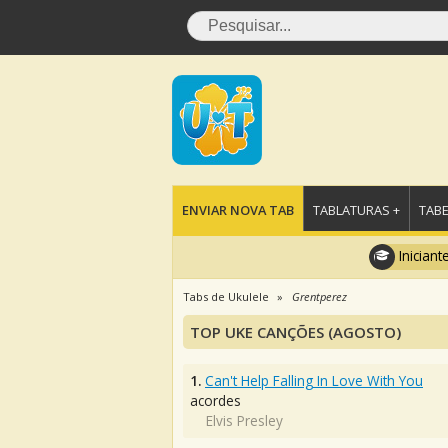
ENVIAR NOVA TAB
TABLATURAS +
TABE
Iniciant
Tabs de Ukulele
Grentperez
TOP UKE CANÇÕES (AGOSTO)
1.
Can't Help Falling In Love With You
acordes
Elvis Presley