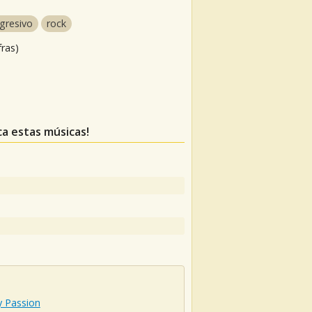
gresivo
rock
fras)
ca estas músicas!
y Passion