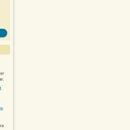
uer
r.
t
es
ra