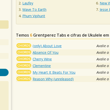
Laufey
New 
Wave To Earth
Jesse 
Phum Viphurit
Temos
6
Grentperez
Tabs e cifras de Ukulele e
CHORDS
(only) About Love
Avalie a
CHORDS
Absence Of You
Avalie a
CHORDS
Cherry Wine
Avalie a
CHORDS
Clementine
Avalie a
CHORDS
My Heart It Beats For You
Avalie a
CHORDS
Reason Why (unreleased)
Avalie a