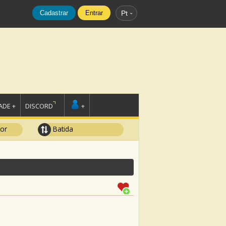
Cadastrar
Entrar
Pt
DE +
DISCORD
+
tor
Batida