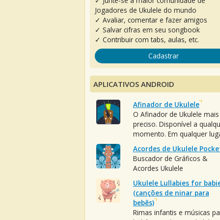
✓ Junte-se à maior comunidade de
Jogadores de Ukulele do mundo
✓ Avaliar, comentar e fazer amigos
✓ Salvar cifras em seu songbook
✓ Contribuir com tabs, aulas, etc.
Cadastrar
APLICATIVOS ANDROID
Afinador de Ukulele
O Afinador de Ukulele mais
preciso. Disponível a qualq
momento. Em qualquer luga
Acordes de Ukulele Pocke
Buscador de Gráficos &
Acordes Ukulele
Ukulele Lullabies for babi
(canções de ninar para
bebês)
Rimas infantis e músicas pa