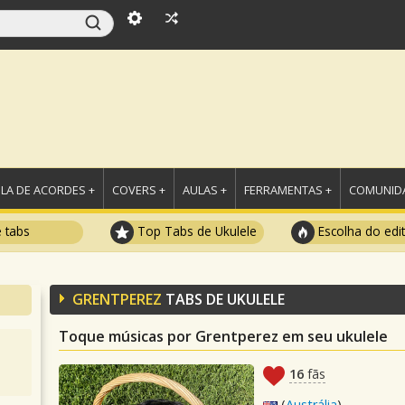
LA DE ACORDES +
COVERS +
AULAS +
FERRAMENTAS +
COMUNIDA
e tabs
Top Tabs de Ukulele
Escolha do edi
GRENTPEREZ
TABS DE UKULELE
Toque músicas por Grentperez em seu ukulele
16
fãs
(
Austrália
)