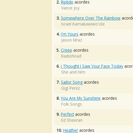
2.
Riptide
acordes
Vance Joy
3.
Somewhere Over The Rainbow
acord
Israel Kamakawiwo'ole
4.
I'm Yours
acordes
Jason Mraz
5.
Creep
acordes
Radiohead
6.
I Thought I Saw Your Face Today
acor
She and Him
7.
Sailor Song
acordes
Gigi Perez
8.
You Are My Sunshine
acordes
Folk Songs
9.
Perfect
acordes
Ed Sheeran
10.
Heather
acordes