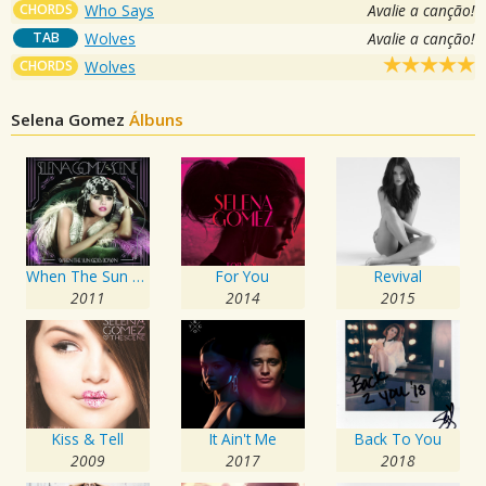
CHORDS
Who Says
Avalie a canção!
TAB
Wolves
Avalie a canção!
CHORDS
Wolves
Selena Gomez
Álbuns
When The Sun Goes Down
For You
Revival
2011
2014
2015
Kiss & Tell
It Ain't Me
Back To You
2009
2017
2018