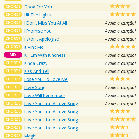
CHORDS
Good For You
CHORDS
Hit The Lights
CHORDS
I Don't Miss You At All
Avalie a canção!
CHORDS
I Promise You
Avalie a canção!
CHORDS
I Won't Apologize
Avalie a canção!
CHORDS
It Ain't Me
MIX
Kill Em With Kindness
Avalie a canção!
CHORDS
Kinda Crazy
Avalie a canção!
CHORDS
Kiss And Tell
Avalie a canção!
CHORDS
Lose You To Love Me
CHORDS
Love Song
Avalie a canção!
CHORDS
Love Will Remember
Avalie a canção!
CHORDS
Love You Like A Love Song
Avalie a canção!
CHORDS
Love You Like A Love Song
CHORDS
Love You Like A Love Song
CHORDS
Love You Like A Love Song
CHORDS
Magic