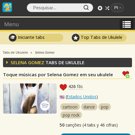
Pt
Menu
Iniciante tabs
Top Tabs de Ukulele
Tabs de Ukulele
Selena Gomez
SELENA GOMEZ
TABS DE UKULELE
Toque músicas por Selena Gomez em seu ukulele
426
fãs
(
Estados Unidos
)
cartoon
dance
pop
pop rock
50
canções (4 tabs y 46 cifras)