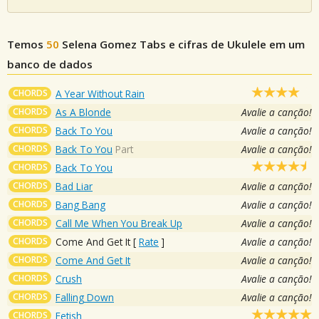
Temos
50
Selena Gomez
Tabs e cifras de Ukulele em um
banco de dados
CHORDS
A Year Without Rain
CHORDS
As A Blonde
Avalie a canção!
CHORDS
Back To You
Avalie a canção!
CHORDS
Back To You
Part
Avalie a canção!
CHORDS
Back To You
CHORDS
Bad Liar
Avalie a canção!
CHORDS
Bang Bang
Avalie a canção!
CHORDS
Call Me When You Break Up
Avalie a canção!
CHORDS
Come And Get It
[
Rate
]
Avalie a canção!
CHORDS
Come And Get It
Avalie a canção!
CHORDS
Crush
Avalie a canção!
CHORDS
Falling Down
Avalie a canção!
CHORDS
Fetish