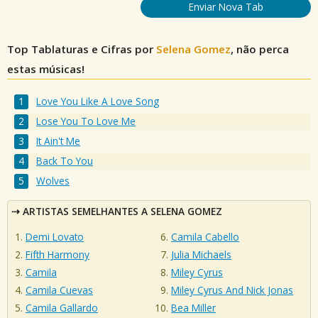
Enviar Nova Tab
Top Tablaturas e Cifras por
Selena Gomez
, não perca
estas músicas!
Love You Like A Love Song
Lose You To Love Me
It Ain't Me
Back To You
Wolves
ARTISTAS SEMELHANTES A SELENA GOMEZ
Demi Lovato
Camila Cabello
Fifth Harmony
Julia Michaels
Camila
Miley Cyrus
Camila Cuevas
Miley Cyrus And Nick Jonas
Camila Gallardo
Bea Miller