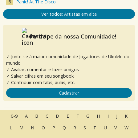
Panic! At The Disco
Ver todos: Artistas em alta
Participe da nossa Comunidade!
✓ Junte-se à maior comunidade de Jogadores de Ukulele do
mundo
✓ Avaliar, comentar e fazer amigos
✓ Salvar cifras em seu songbook
✓ Contribuir com tabs, aulas, etc.
Cadastrar
0-9
A
B
C
D
E
F
G
H
I
J
K
L
M
N
O
P
Q
R
S
T
U
V
W