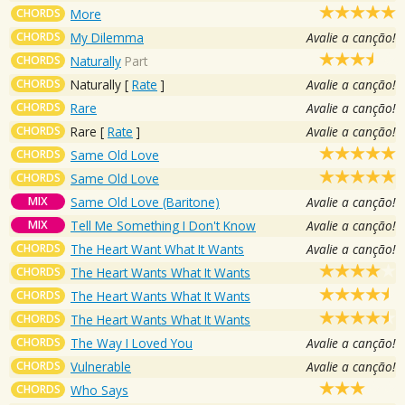
CHORDS
More
CHORDS
My Dilemma
Avalie a canção!
CHORDS
Naturally
Part
CHORDS
Naturally
[
Rate
]
Avalie a canção!
CHORDS
Rare
Avalie a canção!
CHORDS
Rare
[
Rate
]
Avalie a canção!
CHORDS
Same Old Love
CHORDS
Same Old Love
MIX
Same Old Love (Baritone)
Avalie a canção!
MIX
Tell Me Something I Don't Know
Avalie a canção!
CHORDS
The Heart Want What It Wants
Avalie a canção!
CHORDS
The Heart Wants What It Wants
CHORDS
The Heart Wants What It Wants
CHORDS
The Heart Wants What It Wants
CHORDS
The Way I Loved You
Avalie a canção!
CHORDS
Vulnerable
Avalie a canção!
CHORDS
Who Says