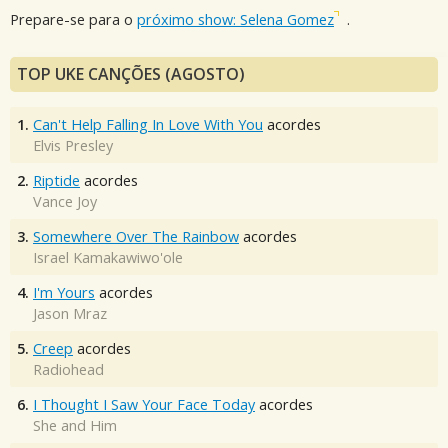
Prepare-se para o
próximo show: Selena Gomez
.
TOP UKE CANÇÕES (AGOSTO)
1.
Can't Help Falling In Love With You
acordes
Elvis Presley
2.
Riptide
acordes
Vance Joy
3.
Somewhere Over The Rainbow
acordes
Israel Kamakawiwo'ole
4.
I'm Yours
acordes
Jason Mraz
5.
Creep
acordes
Radiohead
6.
I Thought I Saw Your Face Today
acordes
She and Him