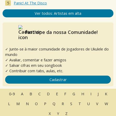
Panic! At The Disco
Ver todos: Artistas em alta
Participe da nossa Comunidade!
✓ Junte-se à maior comunidade de Jogadores de Ukulele do
mundo
✓ Avaliar, comentar e fazer amigos
✓ Salvar cifras em seu songbook
✓ Contribuir com tabs, aulas, etc.
Cadastrar
0-9
A
B
C
D
E
F
G
H
I
J
K
L
M
N
O
P
Q
R
S
T
U
V
W
X
Y
Z