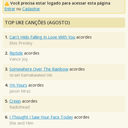
Você precisa estar logado para acessar esta página
Entrar
ou
Cadastrar
TOP UKE CANÇÕES (AGOSTO)
1.
Can't Help Falling In Love With You
acordes
Elvis Presley
2.
Riptide
acordes
Vance Joy
3.
Somewhere Over The Rainbow
acordes
Israel Kamakawiwo'ole
4.
I'm Yours
acordes
Jason Mraz
5.
Creep
acordes
Radiohead
6.
I Thought I Saw Your Face Today
acordes
She and Him