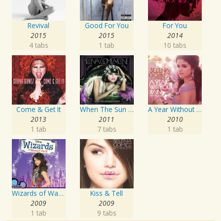
Revival
Good For You
For You
2015
2015
2014
4 tabs
1 tab
10 tabs
Come & Get It
When The Sun Goes Down
A Year Without Rain
2013
2011
2010
1 tab
7 tabs
1 tab
Wizards of Waverly Place
Kiss & Tell
2009
2009
1 tab
9 tabs