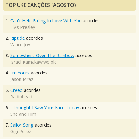
TOP UKE CANÇÕES (AGOSTO)
1.
Can't Help Falling In Love With You
acordes
Elvis Presley
2.
Riptide
acordes
Vance Joy
3.
Somewhere Over The Rainbow
acordes
Israel Kamakawiwo'ole
4.
I'm Yours
acordes
Jason Mraz
5.
Creep
acordes
Radiohead
6.
I Thought I Saw Your Face Today
acordes
She and Him
7.
Sailor Song
acordes
Gigi Perez