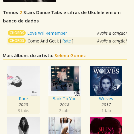
Temos
2
Stars Dance
Tabs e cifras de Ukulele em um
banco de dados
CHORDS
Love Will Remember
Avalie a canção!
CHORDS
Come And Get It
[
Rate
]
Avalie a canção!
Mais álbuns do artista:
Selena Gomez
Rare
Back To You
Wolves
2020
2018
2017
3 tabs
2 tabs
1 tab