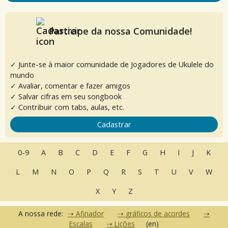
Participe da nossa Comunidade!
✓ Junte-se à maior comunidade de Jogadores de Ukulele do
mundo
✓ Avaliar, comentar e fazer amigos
✓ Salvar cifras em seu songbook
✓ Contribuir com tabs, aulas, etc.
Cadastrar
0-9
A
B
C
D
E
F
G
H
I
J
K
L
M
N
O
P
Q
R
S
T
U
V
W
X
Y
Z
A nossa rede:
Afinador
gráficos de acordes
Escalas
Lições
(en)