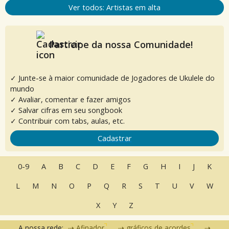
Ver todos: Artistas em alta
Participe da nossa Comunidade!
✓ Junte-se à maior comunidade de Jogadores de Ukulele do
mundo
✓ Avaliar, comentar e fazer amigos
✓ Salvar cifras em seu songbook
✓ Contribuir com tabs, aulas, etc.
Cadastrar
0-9
A
B
C
D
E
F
G
H
I
J
K
L
M
N
O
P
Q
R
S
T
U
V
W
X
Y
Z
A nossa rede:
Afinador
gráficos de acordes