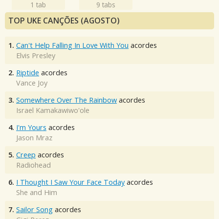
1 tab
9 tabs
TOP UKE CANÇÕES (AGOSTO)
1.
Can't Help Falling In Love With You
acordes
Elvis Presley
2.
Riptide
acordes
Vance Joy
3.
Somewhere Over The Rainbow
acordes
Israel Kamakawiwo'ole
4.
I'm Yours
acordes
Jason Mraz
5.
Creep
acordes
Radiohead
6.
I Thought I Saw Your Face Today
acordes
She and Him
7.
Sailor Song
acordes