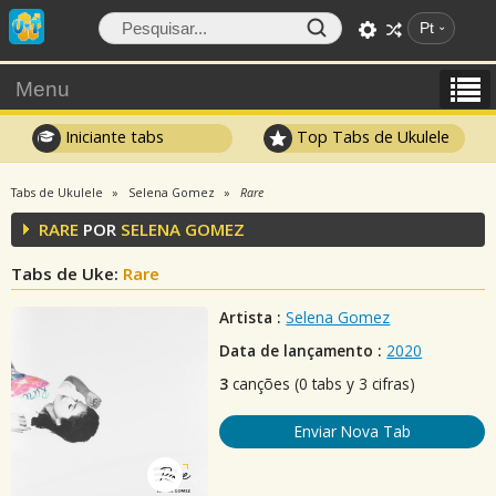
Pt
Menu
Iniciante tabs
Top Tabs de Ukulele
Tabs de Ukulele
Selena Gomez
Rare
RARE
POR
SELENA GOMEZ
Tabs de Uke:
Rare
Artista :
Selena Gomez
Data de lançamento :
2020
3
canções (0 tabs y 3 cifras)
Enviar Nova Tab