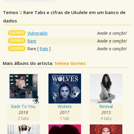
Temos
3
Rare
Tabs e cifras de Ukulele em um banco de
dados
CHORDS
Vulnerable
Avalie a canção!
CHORDS
Rare
Avalie a canção!
CHORDS
Rare
[
Rate
]
Avalie a canção!
Mais álbuns do artista:
Selena Gomez
Back To You
Wolves
Revival
2018
2017
2015
2 tabs
1 tab
4 tabs