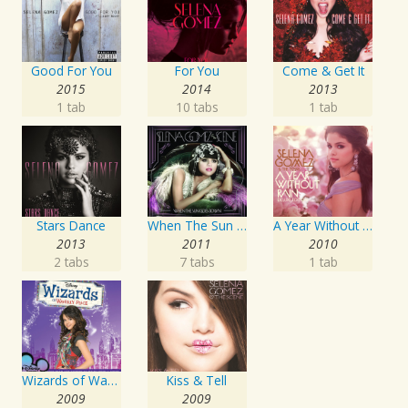
Good For You
For You
Come & Get It
2015
2014
2013
1 tab
10 tabs
1 tab
Stars Dance
When The Sun Goes Down
A Year Without Rain
2013
2011
2010
2 tabs
7 tabs
1 tab
Wizards of Waverly Place
Kiss & Tell
2009
2009