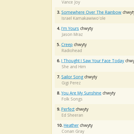
Vance Joy
3.
Somewhere Over The Rainbow
chwyt
Israel Kamakawiwo'ole
4.
I'm Yours
chwyty
Jason Mraz
5.
Creep
chwyty
Radiohead
6.
I Thought I Saw Your Face Today
chwy
She and Him
7.
Sailor Song
chwyty
Gigi Perez
8.
You Are My Sunshine
chwyty
Folk Songs
9.
Perfect
chwyty
Ed Sheeran
10.
Heather
chwyty
Conan Gray