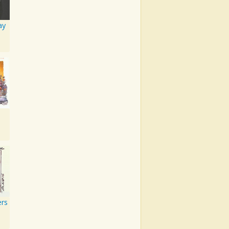
ay
ers