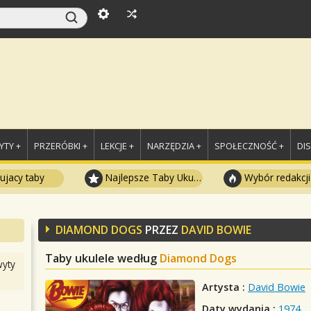
TY +
PRZERÓBKI +
LEKCJE +
NARZĘDZIA +
SPOŁECZNOŚĆ +
DI
ujacy taby
Najlepsze Taby Ukulele
Wybór redakcji
DIAMOND DOGS
PRZEZ
DAVID BOWIE
Taby ukulele według
Diamond Dogs
yty
Artysta :
David Bowie
Daty wydania :
1974