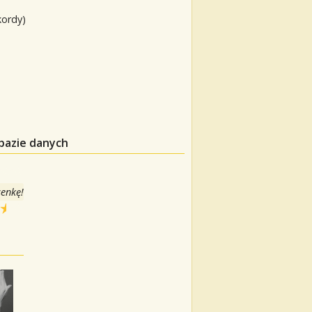
kordy)
 bazie danych
senkę!