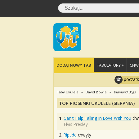
DODAJ NOWY TAB
TABULATURY +
CHWY
poczatk
Taby Ukulele
David Bowie
Diamond Dogs
TOP PIOSENKI UKULELE (SIERPNIA)
1.
Can't Help Falling In Love With You
chw
Elvis Presley
2.
Riptide
chwyty