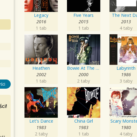
Legacy
Five Years
The Next D
2016
2015
2013
1 tab
1 tab
4 taby
Heathen
Bowie At The Beeb
Labyrinth
2002
2000
1986
1 tab
2 taby
3 taby
ści
ci!
Let's Dance
China Girl
Scary Monst
1983
1983
1980
2 taby
1 tab
4 taby