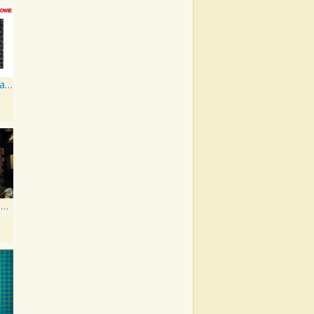
Station To Station
The Rise And Fall Of Ziggy Stardust And The Spiders From Mars