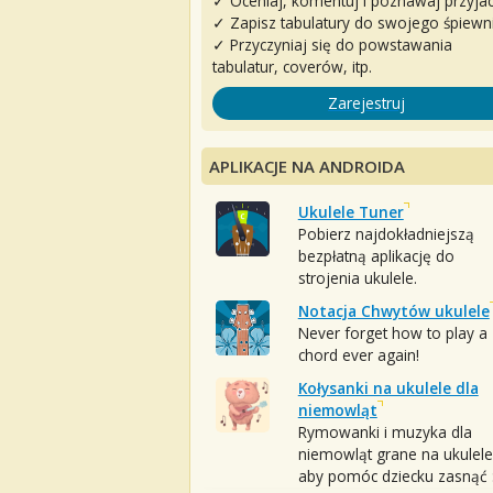
✓ Oceniaj, komentuj i poznawaj przyjac
✓ Zapisz tabulatury do swojego śpiewn
✓ Przyczyniaj się do powstawania
tabulatur, coverów, itp.
Zarejestruj
APLIKACJE NA ANDROIDA
Ukulele Tuner
Pobierz najdokładniejszą
bezpłatną aplikację do
strojenia ukulele.
Notacja Chwytów ukulele
Never forget how to play a
chord ever again!
Kołysanki na ukulele dla
niemowląt
Rymowanki i muzyka dla
niemowląt grane na ukulele
aby pomóc dziecku zasnąć :