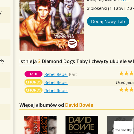
3
piosenki (1 Taby i 2 a
y
Dodaj Nowy Tab
ty
Istnieją
3
Diamond Dogs
Taby i chwyty ukulele w
MIX
Rebel Rebel
Part
CHORDS
Rebel Rebel
Oceń pio
CHORDS
Rebel Rebel
Więcej albumów od
David Bowie