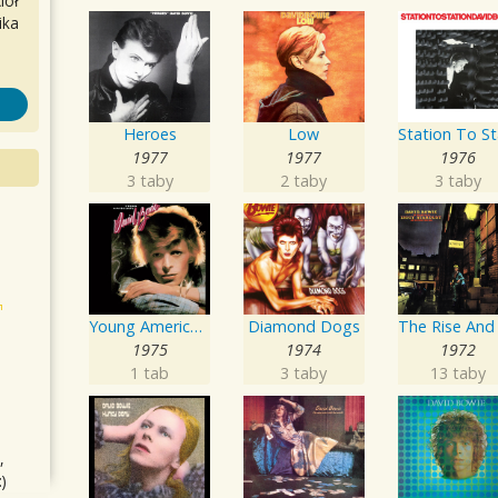
iół
ika
Heroes
Low
1977
1977
1976
3 taby
2 taby
3 taby
Young Americans
Diamond Dogs
1975
1974
1972
1 tab
3 taby
13 taby
,
)