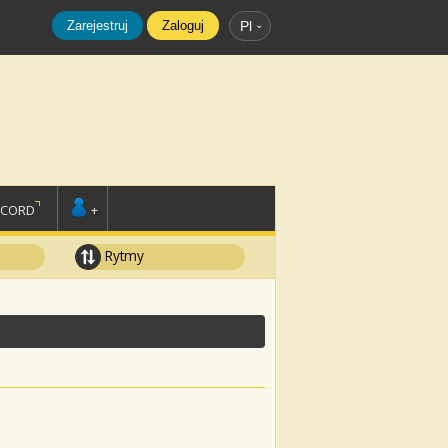
Zarejestruj
Zaloguj
Pl
SCORD
+
Rytmy