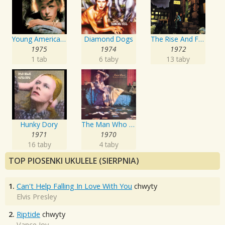
Young Americans
Diamond Dogs
The Rise And Fall Of Ziggy Stardust And The Spiders From Mars
1975
1974
1972
1 tab
6 taby
13 taby
Hunky Dory
The Man Who Sold The World
1971
1970
16 taby
4 taby
TOP PIOSENKI UKULELE (SIERPNIA)
1.
Can't Help Falling In Love With You
chwyty
Elvis Presley
2.
Riptide
chwyty
Vance Joy