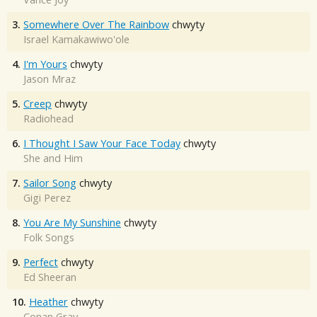
3.
Somewhere Over The Rainbow
chwyty
Israel Kamakawiwo'ole
4.
I'm Yours
chwyty
Jason Mraz
5.
Creep
chwyty
Radiohead
6.
I Thought I Saw Your Face Today
chwyty
She and Him
7.
Sailor Song
chwyty
Gigi Perez
8.
You Are My Sunshine
chwyty
Folk Songs
9.
Perfect
chwyty
Ed Sheeran
10.
Heather
chwyty
Conan Gray