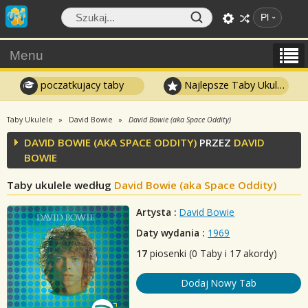
Pl
Menu
poczatkujacy taby
Najlepsze Taby Ukulele
Taby Ukulele
David Bowie
David Bowie (aka Space Oddity)
DAVID BOWIE (AKA SPACE ODDITY)
PRZEZ
DAVID
BOWIE
Taby ukulele według
David Bowie (aka Space Oddity)
Artysta :
David Bowie
Daty wydania :
1969
17
piosenki (0 Taby i 17 akordy)
Dodaj Nowy Tab