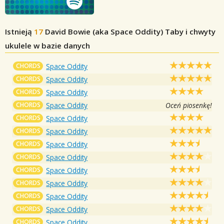
Istnieją
17
David Bowie (aka Space Oddity)
Taby i chwyty
ukulele w bazie danych
CHORDS
Space Oddity
CHORDS
Space Oddity
CHORDS
Space Oddity
CHORDS
Space Oddity
Oceń piosenkę!
CHORDS
Space Oddity
CHORDS
Space Oddity
CHORDS
Space Oddity
CHORDS
Space Oddity
CHORDS
Space Oddity
CHORDS
Space Oddity
CHORDS
Space Oddity
CHORDS
Space Oddity
CHORDS
Space Oddity