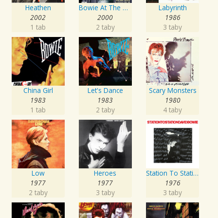
Heathen
Bowie At The Beeb
Labyrinth
2002
2000
1986
1 tab
2 taby
3 taby
China Girl
Let's Dance
Scary Monsters
1983
1983
1980
1 tab
2 taby
4 taby
Low
Heroes
Station To Station
1977
1977
1976
2 taby
3 taby
3 taby