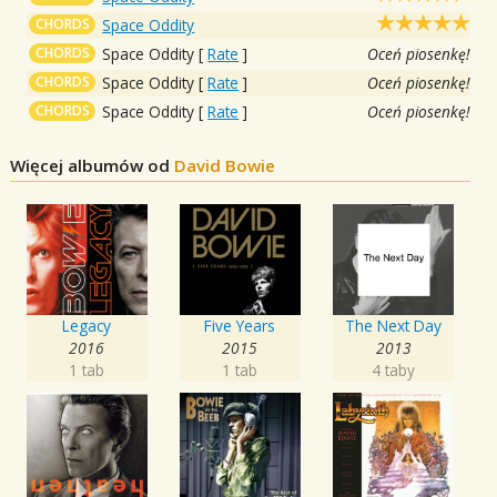
CHORDS
Space Oddity
CHORDS
Space Oddity
[
Rate
]
Oceń piosenkę!
CHORDS
Space Oddity
[
Rate
]
Oceń piosenkę!
CHORDS
Space Oddity
[
Rate
]
Oceń piosenkę!
Więcej albumów od
David Bowie
Legacy
Five Years
The Next Day
2016
2015
2013
1 tab
1 tab
4 taby