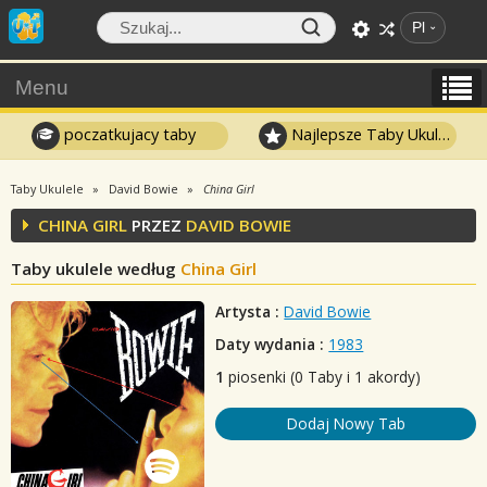
Pl
Menu
poczatkujacy taby
Najlepsze Taby Ukulele
Taby Ukulele
David Bowie
China Girl
CHINA GIRL
PRZEZ
DAVID BOWIE
Taby ukulele według
China Girl
Artysta :
David Bowie
Daty wydania :
1983
1
piosenki (0 Taby i 1 akordy)
Dodaj Nowy Tab