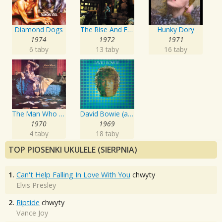
Diamond Dogs
The Rise And Fall Of Ziggy Stardust And The Spiders From Mars
Hunky Dory
1974
1972
1971
6 taby
13 taby
16 taby
The Man Who Sold The World
David Bowie (aka Space Oddity)
1970
1969
4 taby
18 taby
TOP PIOSENKI UKULELE (SIERPNIA)
1.
Can't Help Falling In Love With You
chwyty
Elvis Presley
2.
Riptide
chwyty
Vance Joy