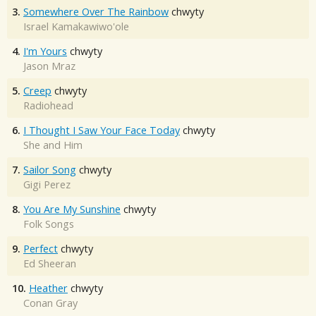
3.
Somewhere Over The Rainbow
chwyty
Israel Kamakawiwo'ole
4.
I'm Yours
chwyty
Jason Mraz
5.
Creep
chwyty
Radiohead
6.
I Thought I Saw Your Face Today
chwyty
She and Him
7.
Sailor Song
chwyty
Gigi Perez
8.
You Are My Sunshine
chwyty
Folk Songs
9.
Perfect
chwyty
Ed Sheeran
10.
Heather
chwyty
Conan Gray