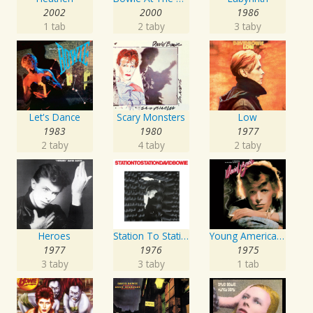
2002
2000
1986
1 tab
2 taby
3 taby
Let's Dance
Scary Monsters
Low
1983
1980
1977
2 taby
4 taby
2 taby
Heroes
Station To Station
Young Americans
1977
1976
1975
3 taby
3 taby
1 tab