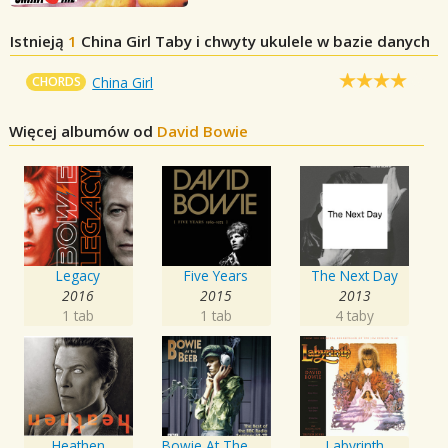
Istnieją
1
China Girl
Taby i chwyty ukulele w bazie danych
CHORDS
China Girl
Więcej albumów od
David Bowie
Legacy
Five Years
The Next Day
2016
2015
2013
1 tab
1 tab
4 taby
Heathen
Bowie At The Beeb
Labyrinth