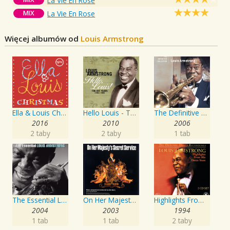
La Vie En Rose
MIX
La Vie En Rose
Więcej albumów od
Louis Armstrong
Ella & Louis Christmas
Hello Louis - The Hit Years
The Definitive Collection
2016
2010
2006
2 taby
2 taby
1 tab
The Essential Louis Armstrong
On Her Majesty's Secret Service
Highlights From His Decca Years
2004
2003
1994
1 tab
1 tab
2 taby