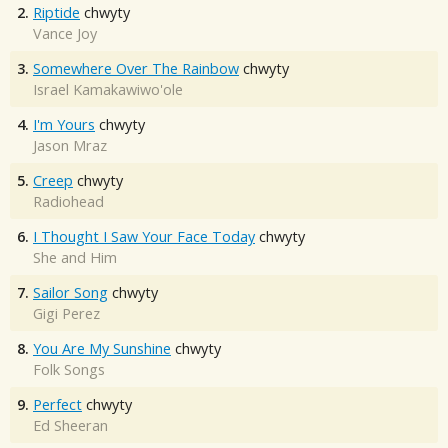
2.
Riptide
chwyty
Vance Joy
3.
Somewhere Over The Rainbow
chwyty
Israel Kamakawiwo'ole
4.
I'm Yours
chwyty
Jason Mraz
5.
Creep
chwyty
Radiohead
6.
I Thought I Saw Your Face Today
chwyty
She and Him
7.
Sailor Song
chwyty
Gigi Perez
8.
You Are My Sunshine
chwyty
Folk Songs
9.
Perfect
chwyty
Ed Sheeran