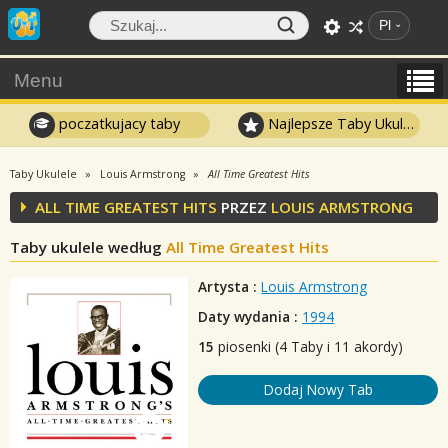
Pl
Menu
poczatkujacy taby
Najlepsze Taby Ukulele
Taby Ukulele
Louis Armstrong
All Time Greatest Hits
ALL TIME GREATEST HITS
PRZEZ
LOUIS ARMSTRONG
Taby ukulele według
All Time Greatest Hits
Artysta :
Louis Armstrong
Daty wydania :
1994
15
piosenki (4 Taby i 11 akordy)
Dodaj Nowy Tab