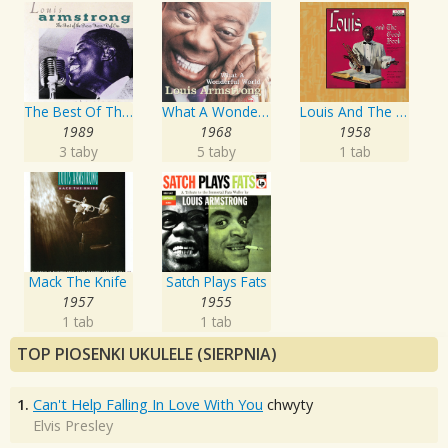
The Best Of The Decca Years Volume One: The Singer
What A Wonderful World
Louis And The Good Book
1989
1968
1958
3 taby
5 taby
1 tab
Mack The Knife
Satch Plays Fats
1957
1955
1 tab
1 tab
TOP PIOSENKI UKULELE (SIERPNIA)
1.
Can't Help Falling In Love With You
chwyty
Elvis Presley