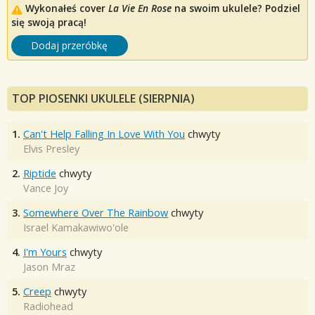
Wykonałeś cover
La Vie En Rose
na swoim ukulele? Podziel
się swoją pracą!
Dodaj przeróbkę
TOP PIOSENKI UKULELE (SIERPNIA)
1.
Can't Help Falling In Love With You
chwyty
Elvis Presley
2.
Riptide
chwyty
Vance Joy
3.
Somewhere Over The Rainbow
chwyty
Israel Kamakawiwo'ole
4.
I'm Yours
chwyty
Jason Mraz
5.
Creep
chwyty
Radiohead