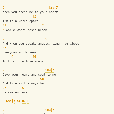
G
Gmaj7
When you press me to your heart
G6
I'm in a world apart
G7
C
A
 world where roses bloom
C
G
And when you speak, angels, sing from above
A7
Everyday words seem
C
D7
To turn into love songs
G
Gmaj7
Give your heart and soul to me
Am
And life will always be
D7
G
La vie en rose
G
Gmaj7
Am
D7
G
G
Gmaj7