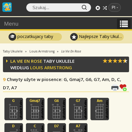
Pl
Menu
poczatkujacy taby
Najlepsze Taby Ukulele
Taby Ukulele
Louis Armstrong
La Vie En Rose
LA VIE EN ROSE
TABY UKULELE
WEDŁUG
LOUIS ARMSTRONG
9
Chwyty użyte w piosence
: G, Gmaj7, G6, G7, Am, D, C,
D7, A7