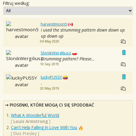
Filtruj według:
harvestmoon5
i used the strumming pattern down down up
up down up
04 May 2020
SlonikWergiliusz
Strumming pattern? Please...
10 Sep 2019
luckyPUSSY
.
20 May 2019
PIOSENKI, KTÓRE MOGĄ CI SIĘ SPODOBAĆ
What A Wonderful World
[
Louis Armstrong
]
Can't Help Falling In Love With You
[
Elvis Presley
]