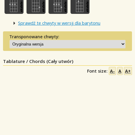
Sprawdź te chwyty w wersji dla barytonu
Transponowane chwyty:
Tablature / Chords (Cały utwór)
Font size:
A-
A
A+