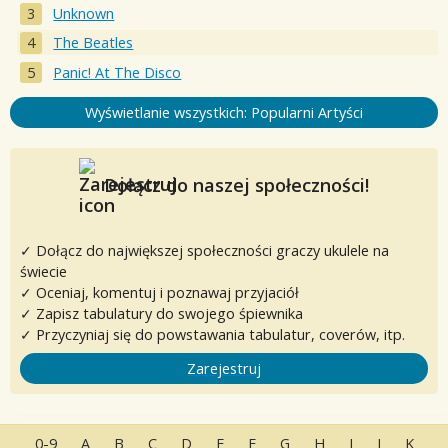
Unknown
The Beatles
Panic! At The Disco
Wyświetlanie wszystkich: Popularni Artyści
Dołącz do naszej społeczności!
✓ Dołącz do największej społeczności graczy ukulele na
świecie
✓ Oceniaj, komentuj i poznawaj przyjaciół
✓ Zapisz tabulatury do swojego śpiewnika
✓ Przyczyniaj się do powstawania tabulatur, coverów, itp.
Zarejestruj
0-9
A
B
C
D
E
F
G
H
I
J
K