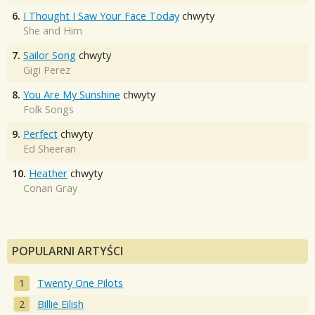
6.
I Thought I Saw Your Face Today
chwyty
She and Him
7.
Sailor Song
chwyty
Gigi Perez
8.
You Are My Sunshine
chwyty
Folk Songs
9.
Perfect
chwyty
Ed Sheeran
10.
Heather
chwyty
Conan Gray
POPULARNI ARTYŚCI
Twenty One Pilots
Billie Eilish