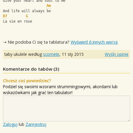
Give your heart and soul to me
Am
And life will always be
D7
G
La vie en rose
⇢ Nie podoba Ci się ta tablatura?
Wyświetl 6 innych wersji
taby ukulele według
scomete
,
11 sty 2015
Wyślij opinie
Komentarze do tabów (
3
)
Chcesz coś powiedzieć?
Podziel się swoimi wzorami strummingowymi, akordami lub
wskazówkami jak grać ten tabulator!
Zaloguj
lub
Zarejestruj