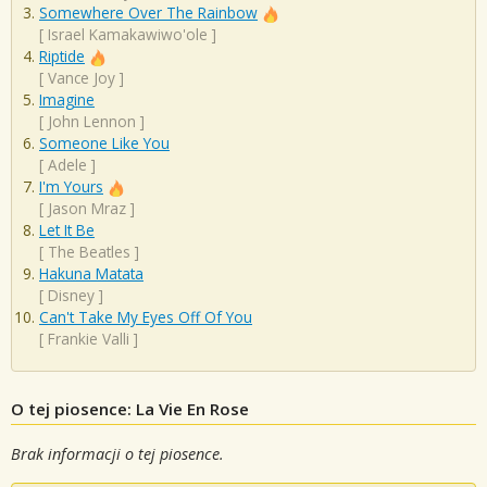
Somewhere Over The Rainbow
[
Israel Kamakawiwo'ole
]
Riptide
[
Vance Joy
]
Imagine
[
John Lennon
]
Someone Like You
[
Adele
]
I'm Yours
[
Jason Mraz
]
Let It Be
[
The Beatles
]
Hakuna Matata
[
Disney
]
Can't Take My Eyes Off Of You
[
Frankie Valli
]
O tej piosence: La Vie En Rose
Brak informacji o tej piosence.