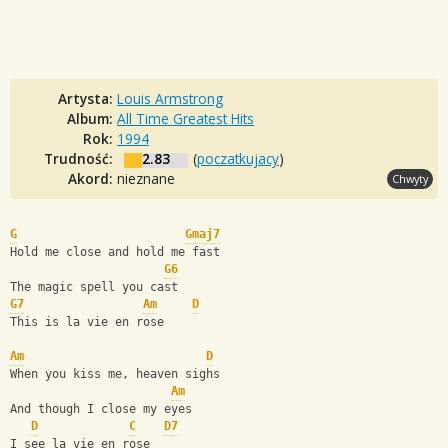
Artysta:
Louis Armstrong
Album:
All Time Greatest Hits
Rok:
1994
Trudność:
2.83
(
poczatkujacy
)
Akord:
nieznane
Chwyty
G
Gmaj7
Hold me close and hold me fast
G6
The magic spell you cast 
G7
Am
D
This is la vie en rose
Am
D
When you kiss me, heaven sighs
Am
And though I close my eyes
D
C
D7
I see la vie en rose