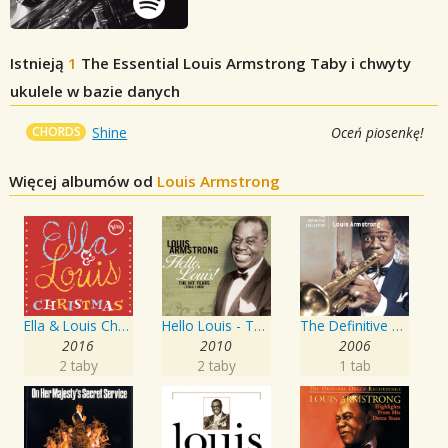
Istnieją
1
The Essential Louis Armstrong
Taby i chwyty
ukulele w bazie danych
CHORDS
Shine
Oceń piosenkę!
Więcej albumów od
Louis Armstrong
Ella & Louis Christmas
Hello Louis - The Hit Years
The Definitive Collection
2016
2010
2006
2 taby
2 taby
1 tab