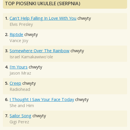
TOP PIOSENKI UKULELE (SIERPNIA)
1.
Can't Help Falling In Love With You
chwyty
Elvis Presley
2.
Riptide
chwyty
Vance Joy
3.
Somewhere Over The Rainbow
chwyty
Israel Kamakawiwo'ole
4.
I'm Yours
chwyty
Jason Mraz
5.
Creep
chwyty
Radiohead
6.
I Thought I Saw Your Face Today
chwyty
She and Him
7.
Sailor Song
chwyty
Gigi Perez