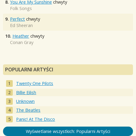
8.
You Are My Sunshine
chwyty
Folk Songs
9.
Perfect
chwyty
Ed Sheeran
10.
Heather
chwyty
Conan Gray
POPULARNI ARTYŚCI
Twenty One Pilots
Billie Eilish
Unknown
The Beatles
Panic! At The Disco
Wyświetlanie wszystkich: Popularni Artyści