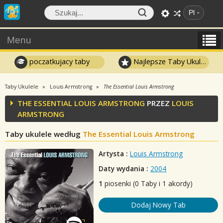
Pl
Menu
poczatkujacy taby
Najlepsze Taby Ukulele
Taby Ukulele
Louis Armstrong
The Essential Louis Armstrong
THE ESSENTIAL LOUIS ARMSTRONG
PRZEZ
LOUIS
ARMSTRONG
Taby ukulele według
The Essential Louis Armstrong
Artysta :
Louis Armstrong
Daty wydania :
2004
1
piosenki (0 Taby i 1 akordy)
Dodaj Nowy Tab