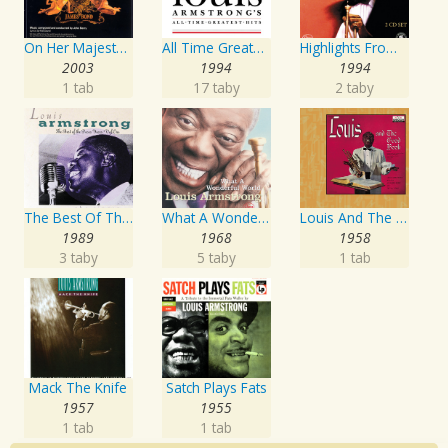
On Her Majesty's Secret Service
All Time Greatest Hits
Highlights From His Decca Years
2003
1994
1994
1 tab
17 taby
2 taby
The Best Of The Decca Years Volume One: The Singer
What A Wonderful World
Louis And The Good Book
1989
1968
1958
3 taby
5 taby
1 tab
Mack The Knife
Satch Plays Fats
1957
1955
1 tab
1 tab