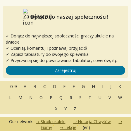
Dołącz do naszej społeczności!
✓ Dołącz do największej społeczności graczy ukulele na
świecie
✓ Oceniaj, komentuj i poznawaj przyjaciół
✓ Zapisz tabulatury do swojego śpiewnika
✓ Przyczyniaj się do powstawania tabulatur, coverów, itp.
Zarejestruj
0-9
A
B
C
D
E
F
G
H
I
J
K
L
M
N
O
P
Q
R
S
T
U
V
W
X
Y
Z
Our network:
Stroik ukulele
Notacja Chwytów
Gamy
Lekcje
(en)