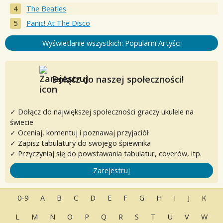
The Beatles
Panic! At The Disco
Wyświetlanie wszystkich: Popularni Artyści
Dołącz do naszej społeczności!
✓ Dołącz do największej społeczności graczy ukulele na
świecie
✓ Oceniaj, komentuj i poznawaj przyjaciół
✓ Zapisz tabulatury do swojego śpiewnika
✓ Przyczyniaj się do powstawania tabulatur, coverów, itp.
Zarejestruj
0-9
A
B
C
D
E
F
G
H
I
J
K
L
M
N
O
P
Q
R
S
T
U
V
W