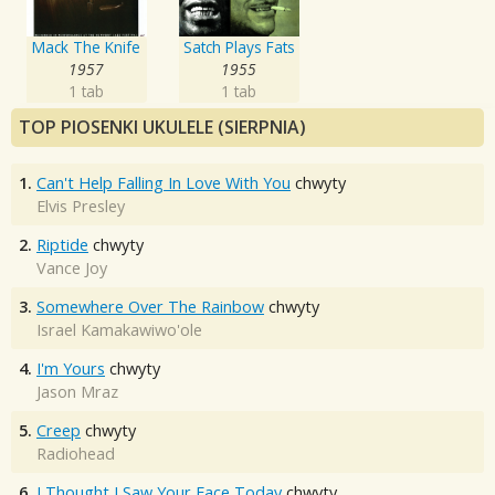
Mack The Knife
Satch Plays Fats
1957
1955
1 tab
1 tab
TOP PIOSENKI UKULELE (SIERPNIA)
1.
Can't Help Falling In Love With You
chwyty
Elvis Presley
2.
Riptide
chwyty
Vance Joy
3.
Somewhere Over The Rainbow
chwyty
Israel Kamakawiwo'ole
4.
I'm Yours
chwyty
Jason Mraz
5.
Creep
chwyty
Radiohead
6.
I Thought I Saw Your Face Today
chwyty