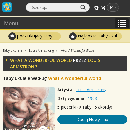
Pl
Menu
poczatkujacy taby
Najlepsze Taby Ukulele
Taby Ukulele
Louis Armstrong
What A Wonderful World
WHAT A WONDERFUL WORLD
PRZEZ
LOUIS
ARMSTRONG
Taby ukulele według
What A Wonderful World
Artysta :
Louis Armstrong
Daty wydania :
1968
5
piosenki (0 Taby i 5 akordy)
Dodaj Nowy Tab