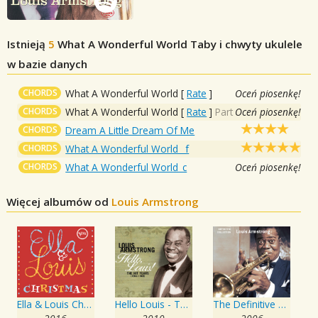
Istnieją
5
What A Wonderful World
Taby i chwyty ukulele
w bazie danych
CHORDS
What A Wonderful World
[
Rate
]
Oceń piosenkę!
CHORDS
What A Wonderful World
[
Rate
]
Part
Oceń piosenkę!
CHORDS
Dream A Little Dream Of Me
CHORDS
What A Wonderful World _f
CHORDS
What A Wonderful World_c
Oceń piosenkę!
Więcej albumów od
Louis Armstrong
Ella & Louis Christmas
Hello Louis - The Hit Years
The Definitive Collection