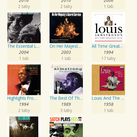
2016
2010
2006
2 taby
2 taby
1 tab
The Essential Louis Armstrong
On Her Majesty's Secret Service
All Time Greatest Hits
2004
2003
1994
1 tab
1 tab
17 taby
Highlights From His Decca Years
The Best Of The Decca Years Volume One: The Singer
Louis And The Good Book
1994
1989
1958
2 taby
3 taby
1 tab