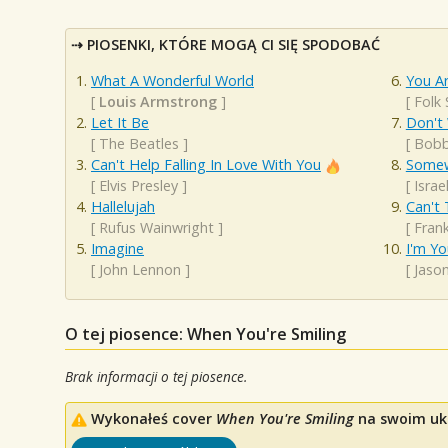
PIOSENKI, KTÓRE MOGĄ CI SIĘ SPODOBAĆ
What A Wonderful World
You A
[
Louis Armstrong
]
[
Folk
Let It Be
Don't
[
The Beatles
]
[
Bobb
Can't Help Falling In Love With You
Somew
[
Elvis Presley
]
[
Isra
Hallelujah
Can't 
[
Rufus Wainwright
]
[
Frank
Imagine
I'm Yo
[
John Lennon
]
[
Jaso
O tej piosence: When You're Smiling
Brak informacji o tej piosence.
Wykonałeś cover
When You're Smiling
na swoim uku