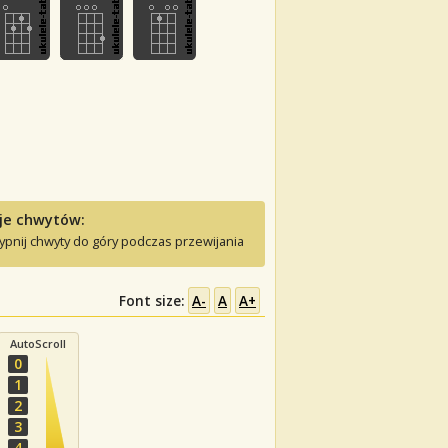
je chwytów:
ypnij chwyty do góry podczas przewijania
Font size:
A-
A
A+
AutoScroll
0
1
2
3
4