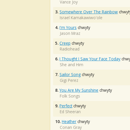
Vance Joy
3.
Somewhere Over The Rainbow
chwyt
Israel Kamakawiwo'ole
4.
I'm Yours
chwyty
Jason Mraz
5.
Creep
chwyty
Radiohead
6.
I Thought I Saw Your Face Today
chwy
She and Him
7.
Sailor Song
chwyty
Gigi Perez
8.
You Are My Sunshine
chwyty
Folk Songs
9.
Perfect
chwyty
Ed Sheeran
10.
Heather
chwyty
Conan Gray