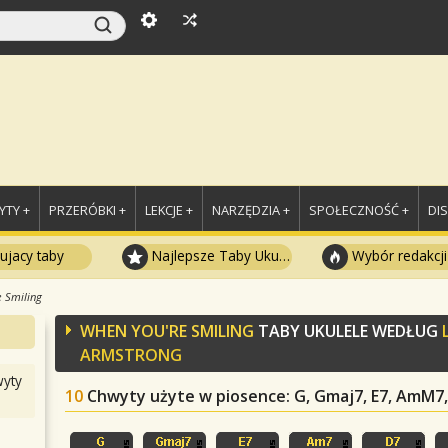
TY +
PRZERÓBKI +
LEKCJE +
NARZĘDZIA +
SPOŁECZNOŚĆ +
DI
ujacy taby
Najlepsze Taby Ukulele
Wybór redakcji
 Smiling
WHEN YOU'RE SMILING
TABY UKULELE WEDŁUG
ARMSTRONG
yty
10
Chwyty użyte w piosence
: G, Gmaj7, E7, AmM7,