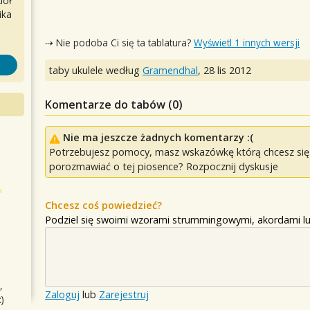
iół
ika
⇢ Nie podoba Ci się ta tablatura?
Wyświetl 1 innych wersji
taby ukulele według
Gramendhal
,
28 lis 2012
Komentarze do tabów (
0
)
Nie ma jeszcze żadnych komentarzy :(
Potrzebujesz pomocy, masz wskazówkę którą chcesz się p
porozmawiać o tej piosence? Rozpocznij dyskusje
Chcesz coś powiedzieć?
Podziel się swoimi wzorami strummingowymi, akordami lu
,
Zaloguj
lub
Zarejestruj
)