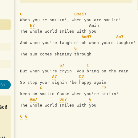
G
Gmaj7
When you're smilin', when you are smilin'
E7
                      Amin
The whole world smiles with you
AmM7
Am7
And when you're laughin' oh when youre laughin'
G
The sun comes shininy through
G7
C
But when you're cryin' you bring on the rain
A7
D7
So stop your sighin 'be happy again
ści
G
E7
keep on smilin Cause when you're smilin'
Am7
Dm7
G
The whole world smiles with you
ci!
C
G