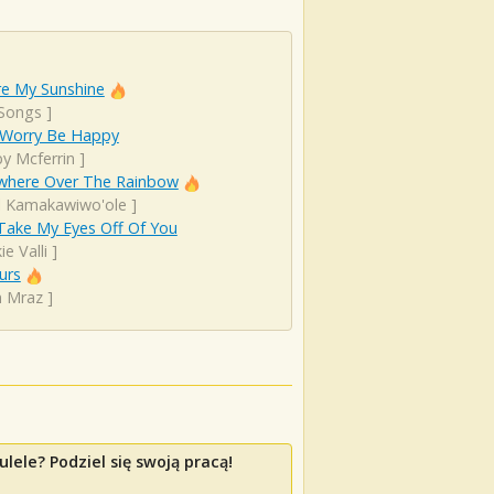
re My Sunshine
 Songs
]
 Worry Be Happy
y Mcferrin
]
here Over The Rainbow
el Kamakawiwo'ole
]
Take My Eyes Off Of You
ie Valli
]
urs
n Mraz
]
lele? Podziel się swoją pracą!