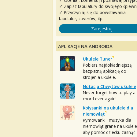
✓ Oceniaj, komentuj i poznawaj przyjac
✓ Zapisz tabulatury do swojego śpiewn
✓ Przyczyniaj się do powstawania
tabulatur, coverów, itp.
Zarejestruj
APLIKACJE NA ANDROIDA
Ukulele Tuner
Pobierz najdokładniejszą
bezpłatną aplikację do
strojenia ukulele.
Notacja Chwytów ukulele
Never forget how to play a
chord ever again!
Kołysanki na ukulele dla
niemowląt
Rymowanki i muzyka dla
niemowląt grane na ukulele
aby pomóc dziecku zasnąć :