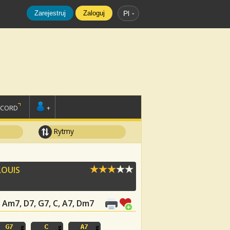
Zarejestruj
Zaloguj
Pl
SCORD
+
Rytmy
LOUIS
 Am7, D7, G7, C, A7, Dm7