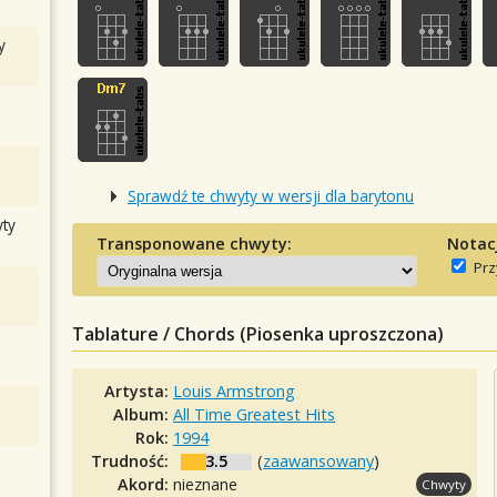
y
Sprawdź te chwyty w wersji dla barytonu
ty
Transponowane chwyty:
Notac
Prz
Tablature / Chords (Piosenka uproszczona)
Artysta:
Louis Armstrong
Album:
All Time Greatest Hits
Rok:
1994
Trudność:
3.5
(
zaawansowany
)
Akord:
nieznane
Chwyty