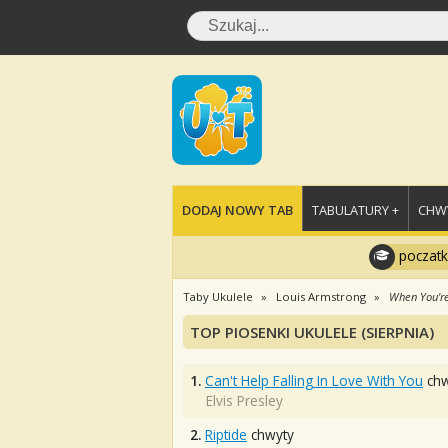
DODAJ NOWY TAB
TABULATURY +
CHWY
poczatk
Taby Ukulele
Louis Armstrong
When You're
TOP PIOSENKI UKULELE (SIERPNIA)
1.
Can't Help Falling In Love With You
chw
Elvis Presley
2.
Riptide
chwyty