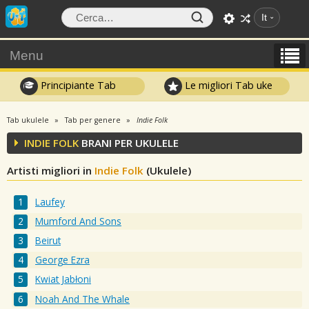
It
Menu
Principiante Tab
Le migliori Tab uke
Tab ukulele
Tab per genere
Indie Folk
INDIE FOLK
BRANI PER UKULELE
Artisti migliori in
Indie Folk
(Ukulele)
Laufey
Mumford And Sons
Beirut
George Ezra
Kwiat Jabłoni
Noah And The Whale