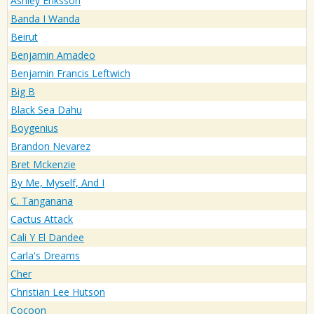
Ashley Eriksson
Banda I Wanda
Beirut
Benjamin Amadeo
Benjamin Francis Leftwich
Big B
Black Sea Dahu
Boygenius
Brandon Nevarez
Bret Mckenzie
By Me, Myself, And I
C. Tanganana
Cactus Attack
Cali Y El Dandee
Carla's Dreams
Cher
Christian Lee Hutson
Cocoon