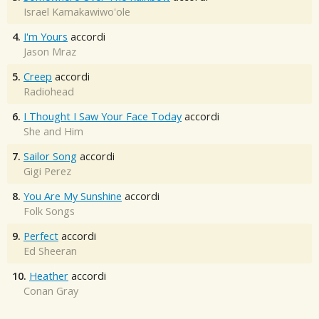
Israel Kamakawiwo'ole
4.
I'm Yours
accordi
Jason Mraz
5.
Creep
accordi
Radiohead
6.
I Thought I Saw Your Face Today
accordi
She and Him
7.
Sailor Song
accordi
Gigi Perez
8.
You Are My Sunshine
accordi
Folk Songs
9.
Perfect
accordi
Ed Sheeran
10.
Heather
accordi
Conan Gray