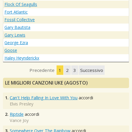
Flock Of Seagulls
Fort Atlantic
Fossil Collective
Gary Bautista
Gary Lewis
George Ezra
Goose
Haley Heynderickx
Precedente
1
2
3
Successivo
LE MIGLIORI CANZONI UKE (AGOSTO)
1.
Can't Help Falling In Love With You
accordi
Elvis Presley
2.
Riptide
accordi
Vance Joy
3.
Somewhere Over The Rainbow
accordi