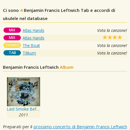
Ci sono
4
Benjamin Francis Leftwich
Tab e accordi di
ukulele nel database
MIX
Atlas Hands
Vota la canzone!
MIX
Atlas Hands
CHORDS
The Boat
Vota la canzone!
TAB
Tilikum
Vota la canzone!
Benjamin Francis Leftwich
Album
Last Smoke Before the Snowstorm
2011
Preparati per il
prossimo concerto di Benjamin Francis Leftwich