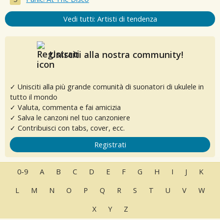
Vedi tutti: Artisti di tendenza
Unisciti alla nostra community!
✓ Unisciti alla più grande comunità di suonatori di ukulele in
tutto il mondo
✓ Valuta, commenta e fai amicizia
✓ Salva le canzoni nel tuo canzoniere
✓ Contribuisci con tabs, cover, ecc.
Registrati
0-9
A
B
C
D
E
F
G
H
I
J
K
L
M
N
O
P
Q
R
S
T
U
V
W
X
Y
Z