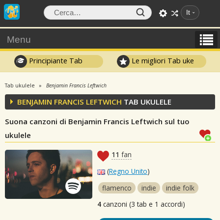
It
Menu
Principiante Tab
Le migliori Tab uke
Tab ukulele
Benjamin Francis Leftwich
BENJAMIN FRANCIS LEFTWICH
TAB UKULELE
Suona canzoni di Benjamin Francis Leftwich sul tuo
ukulele
11
fan
(
Regno Unito
)
flamenco
indie
indie folk
4
canzoni (3 tab e 1 accordi)