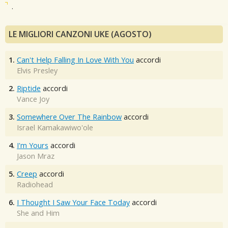
.
LE MIGLIORI CANZONI UKE (AGOSTO)
1.
Can't Help Falling In Love With You
accordi
Elvis Presley
2.
Riptide
accordi
Vance Joy
3.
Somewhere Over The Rainbow
accordi
Israel Kamakawiwo'ole
4.
I'm Yours
accordi
Jason Mraz
5.
Creep
accordi
Radiohead
6.
I Thought I Saw Your Face Today
accordi
She and Him