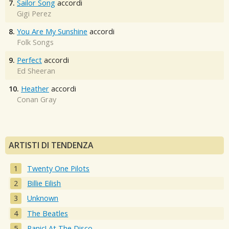
7.
Sailor Song
accordi
Gigi Perez
8.
You Are My Sunshine
accordi
Folk Songs
9.
Perfect
accordi
Ed Sheeran
10.
Heather
accordi
Conan Gray
ARTISTI DI TENDENZA
Twenty One Pilots
Billie Eilish
Unknown
The Beatles
Panic! At The Disco