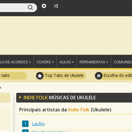
LA DE ACORDES +
COVERS +
AULAS +
FERRAMENTAS +
COMUNIDA
e tabs
Top Tabs de Ukulele
Escolha do edi
k
INDIE FOLK
MÚSICAS DE UKULELE
Principais artistas da
Indie Folk
(Ukulele)
Laufey