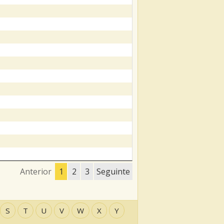
Anterior
1
2
3
Seguinte
S
T
U
V
W
X
Y