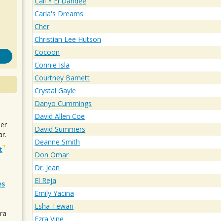
Cali Y El Dandee
Carla's Dreams
Cher
Christian Lee Hutson
Cocoon
Connie Isla
Courtney Barnett
Crystal Gayle
Danyo Cummings
David Allen Coe
uer
David Summers
r.
Deanne Smith
t
Don Omar
Dr. Jean
El Reja
es
Emily Yacina
Esha Tewari
ra
Ezra Vine