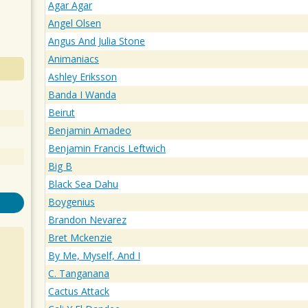
Agar Agar
Angel Olsen
Angus And Julia Stone
Animaniacs
Ashley Eriksson
Banda I Wanda
Beirut
Benjamin Amadeo
Benjamin Francis Leftwich
Big B
Black Sea Dahu
Boygenius
Brandon Nevarez
Bret Mckenzie
By Me, Myself, And I
C. Tanganana
Cactus Attack