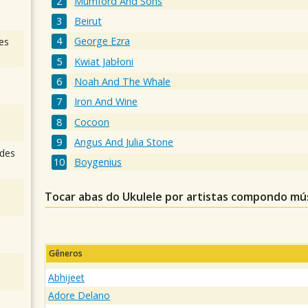
Mumford And Sons
Beirut
George Ezra
es
Kwiat Jabłoni
Noah And The Whale
Iron And Wine
Cocoon
Angus And Julia Stone
des
Boygenius
Tocar abas do Ukulele por artistas compondo mú
Gêneros
Abhijeet
Adore Delano