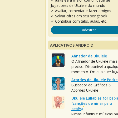
✓ Junte-se à maior comunidade de
Jogadores de Ukulele do mundo
✓ Avaliar, comentar e fazer amigos
✓ Salvar cifras em seu songbook
✓ Contribuir com tabs, aulas, etc.
Cadastrar
APLICATIVOS ANDROID
Afinador de Ukulele
O Afinador de Ukulele mais
preciso. Disponível a qualq
momento. Em qualquer luga
Acordes de Ukulele Pocke
Buscador de Gráficos &
Acordes Ukulele
Ukulele Lullabies for babi
(canções de ninar para
bebês)
Rimas infantis e músicas pa