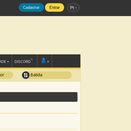
Cadastrar
Entrar
Pt
DE +
DISCORD
+
tor
Batida