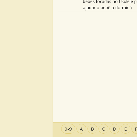
bebês tocadas no Ukulele p
ajudar o bebê a dormir :)
0-9
A
B
C
D
E