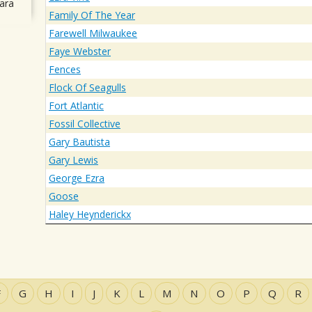
ara
Family Of The Year
Farewell Milwaukee
Faye Webster
Fences
Flock Of Seagulls
Fort Atlantic
Fossil Collective
Gary Bautista
Gary Lewis
George Ezra
Goose
Haley Heynderickx
F
G
H
I
J
K
L
M
N
O
P
Q
R