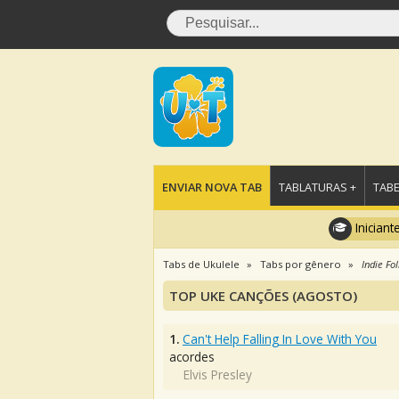
ENVIAR NOVA TAB
TABLATURAS +
TABE
Iniciant
Tabs de Ukulele
Tabs por gênero
Indie Fol
TOP UKE CANÇÕES (AGOSTO)
1.
Can't Help Falling In Love With You
acordes
Elvis Presley