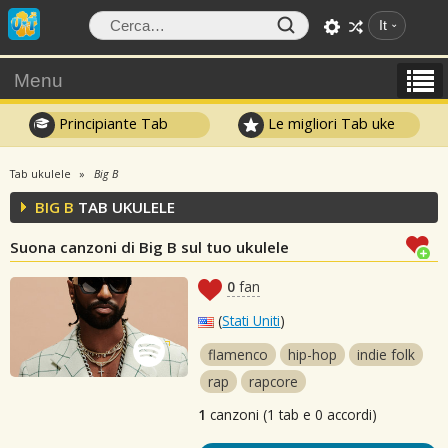
It
Menu
Principiante Tab
Le migliori Tab uke
Tab ukulele
Big B
BIG B
TAB UKULELE
Suona canzoni di Big B sul tuo ukulele
0
fan
(
Stati Uniti
)
flamenco
hip-hop
indie folk
rap
rapcore
1
canzoni (1 tab e 0 accordi)