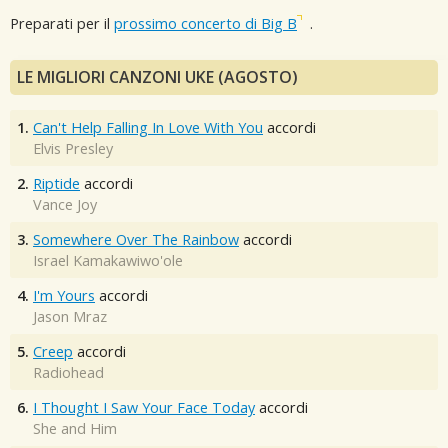
Preparati per il
prossimo concerto di Big B
.
LE MIGLIORI CANZONI UKE (AGOSTO)
1.
Can't Help Falling In Love With You
accordi
Elvis Presley
2.
Riptide
accordi
Vance Joy
3.
Somewhere Over The Rainbow
accordi
Israel Kamakawiwo'ole
4.
I'm Yours
accordi
Jason Mraz
5.
Creep
accordi
Radiohead
6.
I Thought I Saw Your Face Today
accordi
She and Him