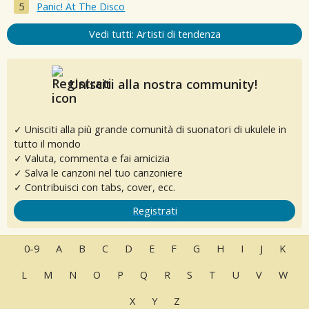
Panic! At The Disco
Vedi tutti: Artisti di tendenza
Unisciti alla nostra community!
✓ Unisciti alla più grande comunità di suonatori di ukulele in
tutto il mondo
✓ Valuta, commenta e fai amicizia
✓ Salva le canzoni nel tuo canzoniere
✓ Contribuisci con tabs, cover, ecc.
Registrati
0-9
A
B
C
D
E
F
G
H
I
J
K
L
M
N
O
P
Q
R
S
T
U
V
W
X
Y
Z