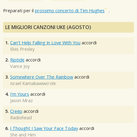
Preparati per il
prossimo concerto di Tim Hughes
.
LE MIGLIORI CANZONI UKE (AGOSTO)
1.
Can't Help Falling In Love With You
accordi
Elvis Presley
2.
Riptide
accordi
Vance Joy
3.
Somewhere Over The Rainbow
accordi
Israel Kamakawiwo'ole
4.
I'm Yours
accordi
Jason Mraz
5.
Creep
accordi
Radiohead
6.
I Thought I Saw Your Face Today
accordi
She and Him