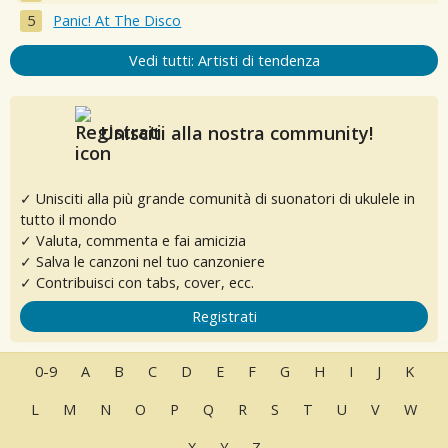
Panic! At The Disco
Vedi tutti: Artisti di tendenza
Unisciti alla nostra community!
✓ Unisciti alla più grande comunità di suonatori di ukulele in
tutto il mondo
✓ Valuta, commenta e fai amicizia
✓ Salva le canzoni nel tuo canzoniere
✓ Contribuisci con tabs, cover, ecc.
Registrati
0-9
A
B
C
D
E
F
G
H
I
J
K
L
M
N
O
P
Q
R
S
T
U
V
W
X
Y
Z