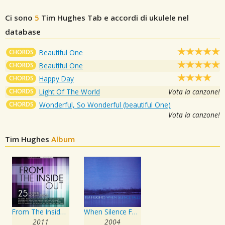
Ci sono
5
Tim Hughes
Tab e accordi di ukulele nel
database
CHORDS
Beautiful One
CHORDS
Beautiful One
CHORDS
Happy Day
CHORDS
Light Of The World
Vota la canzone!
CHORDS
Wonderful, So Wonderful (beautiful One)
Vota la canzone!
Tim Hughes
Album
From The Inside Out
When Silence Falls
2011
2004