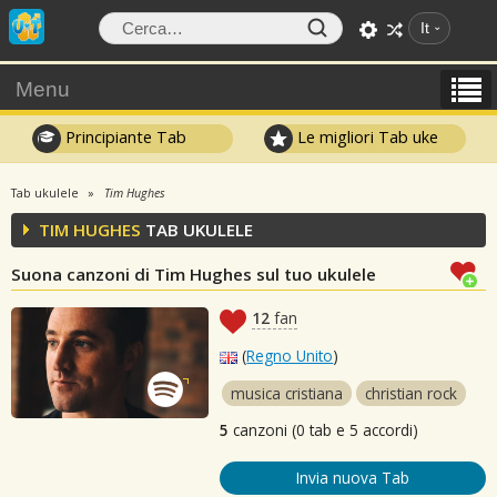
It
Menu
Principiante Tab
Le migliori Tab uke
Tab ukulele
Tim Hughes
TIM HUGHES
TAB UKULELE
Suona canzoni di Tim Hughes sul tuo ukulele
12
fan
(
Regno Unito
)
musica cristiana
christian rock
5
canzoni (0 tab e 5 accordi)
Invia nuova Tab