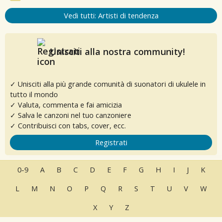
Vedi tutti: Artisti di tendenza
Unisciti alla nostra community!
✓ Unisciti alla più grande comunità di suonatori di ukulele in
tutto il mondo
✓ Valuta, commenta e fai amicizia
✓ Salva le canzoni nel tuo canzoniere
✓ Contribuisci con tabs, cover, ecc.
Registrati
0-9
A
B
C
D
E
F
G
H
I
J
K
L
M
N
O
P
Q
R
S
T
U
V
W
X
Y
Z