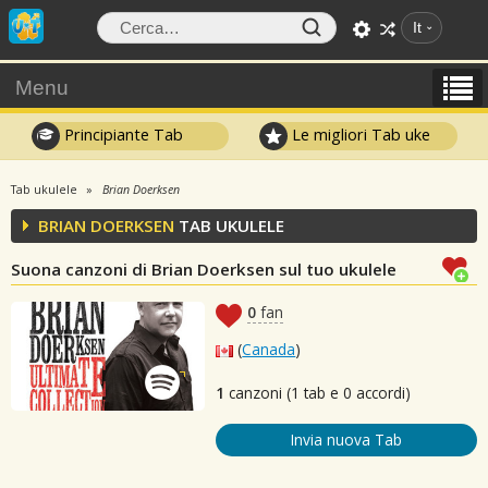
It
Menu
Principiante Tab
Le migliori Tab uke
Tab ukulele
Brian Doerksen
BRIAN DOERKSEN
TAB UKULELE
Suona canzoni di Brian Doerksen sul tuo ukulele
0
fan
(
Canada
)
1
canzoni (1 tab e 0 accordi)
Invia nuova Tab