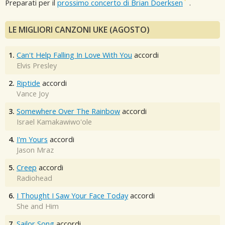
Preparati per il
prossimo concerto di Brian Doerksen
.
LE MIGLIORI CANZONI UKE (AGOSTO)
1.
Can't Help Falling In Love With You
accordi
Elvis Presley
2.
Riptide
accordi
Vance Joy
3.
Somewhere Over The Rainbow
accordi
Israel Kamakawiwo'ole
4.
I'm Yours
accordi
Jason Mraz
5.
Creep
accordi
Radiohead
6.
I Thought I Saw Your Face Today
accordi
She and Him
7.
Sailor Song
accordi