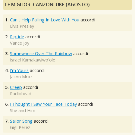
LE MIGLIORI CANZONI UKE (AGOSTO)
1.
Can't Help Falling In Love With You
accordi
Elvis Presley
2.
Riptide
accordi
Vance Joy
3.
Somewhere Over The Rainbow
accordi
Israel Kamakawiwo'ole
4.
I'm Yours
accordi
Jason Mraz
5.
Creep
accordi
Radiohead
6.
I Thought I Saw Your Face Today
accordi
She and Him
7.
Sailor Song
accordi
Gigi Perez