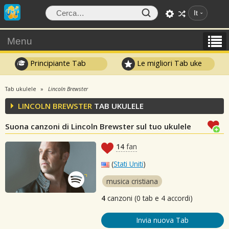
It
Menu
Principiante Tab
Le migliori Tab uke
Tab ukulele
Lincoln Brewster
LINCOLN BREWSTER
TAB UKULELE
Suona canzoni di Lincoln Brewster sul tuo ukulele
14
fan
(
Stati Uniti
)
musica cristiana
4
canzoni (0 tab e 4 accordi)
Invia nuova Tab