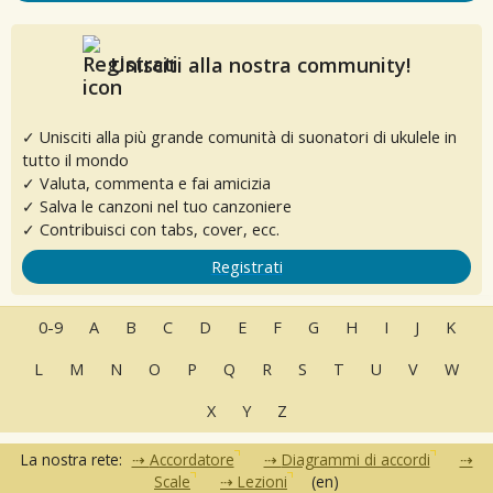
Unisciti alla nostra community!
✓ Unisciti alla più grande comunità di suonatori di ukulele in
tutto il mondo
✓ Valuta, commenta e fai amicizia
✓ Salva le canzoni nel tuo canzoniere
✓ Contribuisci con tabs, cover, ecc.
Registrati
0-9
A
B
C
D
E
F
G
H
I
J
K
L
M
N
O
P
Q
R
S
T
U
V
W
X
Y
Z
La nostra rete:
Accordatore
Diagrammi di accordi
Scale
Lezioni
(en)