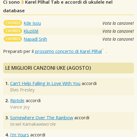
Ci sono
3
Karel Plíhal
Tab e accordi di ukulele nel
database
CHORDS
Kde Jsou
Vota la canzone!
CHORDS
Kluziště
Vota la canzone!
CHORDS
Napadl Sníh
Vota la canzone!
Preparati per il
prossimo concerto di Karel Plíhal
.
LE MIGLIORI CANZONI UKE (AGOSTO)
1.
Can't Help Falling In Love With You
accordi
Elvis Presley
2.
Riptide
accordi
Vance Joy
3.
Somewhere Over The Rainbow
accordi
Israel Kamakawiwo'ole
4.
I'm Yours
accordi