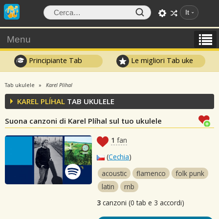
It
Menu
Principiante Tab
Le migliori Tab uke
Tab ukulele
Karel Plíhal
KAREL PLÍHAL
TAB UKULELE
Suona canzoni di Karel Plíhal sul tuo ukulele
1
fan
(
Cechia
)
acoustic
flamenco
folk punk
latin
rnb
3
canzoni (0 tab e 3 accordi)