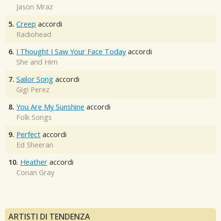
Jason Mraz
5.
Creep
accordi
Radiohead
6.
I Thought I Saw Your Face Today
accordi
She and Him
7.
Sailor Song
accordi
Gigi Perez
8.
You Are My Sunshine
accordi
Folk Songs
9.
Perfect
accordi
Ed Sheeran
10.
Heather
accordi
Conan Gray
ARTISTI DI TENDENZA