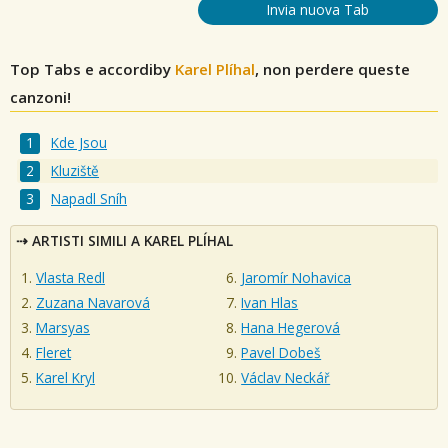
Invia nuova Tab
Top Tabs e accordiby
Karel Plíhal
, non perdere queste
canzoni!
Kde Jsou
Kluziště
Napadl Sníh
ARTISTI SIMILI A KAREL PLÍHAL
Vlasta Redl
Jaromír Nohavica
Zuzana Navarová
Ivan Hlas
Marsyas
Hana Hegerová
Fleret
Pavel Dobeš
Karel Kryl
Václav Neckář