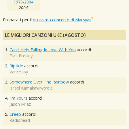
1978-2004
2004
Preparati per il
prossimo concerto di Marsyas
.
LE MIGLIORI CANZONI UKE (AGOSTO)
1.
Can't Help Falling In Love With You
accordi
Elvis Presley
2.
Riptide
accordi
Vance Joy
3.
Somewhere Over The Rainbow
accordi
Israel Kamakawiwo'ole
4.
I'm Yours
accordi
Jason Mraz
5.
Creep
accordi
Radiohead