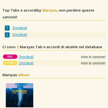
Top Tabs e accordiby
Marsyas
, non perdere queste
canzoni!
Zmrzlinář
Zmrzlinář
Ci sono
2
Marsyas
Tab e accordi di ukulele nel database
MIX
Zmrzlinář
Vota la canzone!
CHORDS
Zmrzlinář
Vota la canzone!
Marsyas
Album