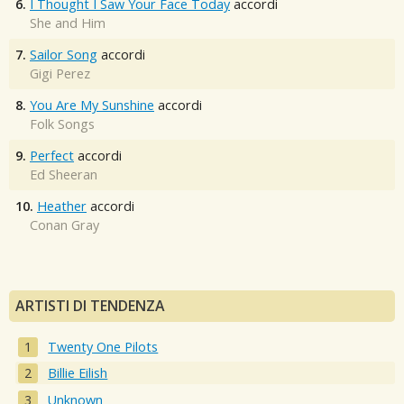
6.
I Thought I Saw Your Face Today
accordi
She and Him
7.
Sailor Song
accordi
Gigi Perez
8.
You Are My Sunshine
accordi
Folk Songs
9.
Perfect
accordi
Ed Sheeran
10.
Heather
accordi
Conan Gray
ARTISTI DI TENDENZA
Twenty One Pilots
Billie Eilish
Unknown