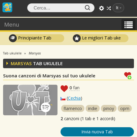
It
Menu
Principiante Tab
Le migliori Tab uke
Tab ukulele
Marsyas
MARSYAS
TAB UKULELE
Suona canzoni di Marsyas sul tuo ukulele
0
fan
(
Cechia
)
flamenco
indie
pinoy
opm
2
canzoni (1 tab e 1 accordi)
Invia nuova Tab