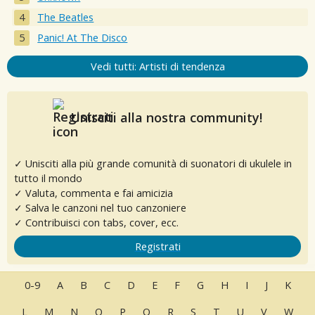
The Beatles
Panic! At The Disco
Vedi tutti: Artisti di tendenza
Unisciti alla nostra community!
✓ Unisciti alla più grande comunità di suonatori di ukulele in
tutto il mondo
✓ Valuta, commenta e fai amicizia
✓ Salva le canzoni nel tuo canzoniere
✓ Contribuisci con tabs, cover, ecc.
Registrati
0-9
A
B
C
D
E
F
G
H
I
J
K
L
M
N
O
P
Q
R
S
T
U
V
W