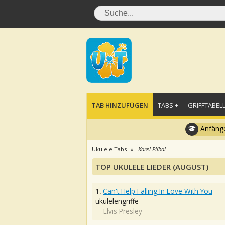
TAB HINZUFÜGEN
TABS +
GRIFFTABELL
Anfänge
Ukulele Tabs
Karel Plíhal
TOP UKULELE LIEDER (AUGUST)
1.
Can't Help Falling In Love With You
ukulelengriffe
Elvis Presley