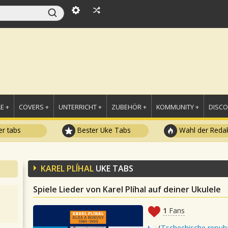
E +
COVERS +
UNTERRICHT +
ZUBEHÖR +
KOMMUNITY +
DISC
r tabs
Bester Uke Tabs
Wahl der Redak
KAREL PLÍHAL
UKE TABS
Spiele Lieder von Karel Plíhal auf deiner Ukulele
1
Fans
(
Tschechische republ