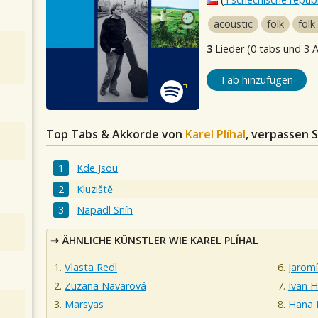
acoustic
folk
folk
3
Lieder (0 tabs und 3 
Tab hinzufügen
Top Tabs & Akkorde von
Karel Plíhal
, verpassen S
Kde Jsou
Kluziště
Napadl Sníh
ÄHNLICHE KÜNSTLER WIE KAREL PLÍHAL
Vlasta Redl
Jaromí
Zuzana Navarová
Ivan H
Marsyas
Hana 