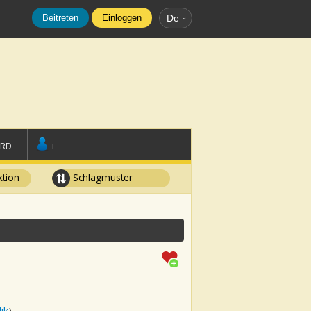
Beitreten
Einloggen
De
ORD
+
tion
Schlagmuster
ik
)