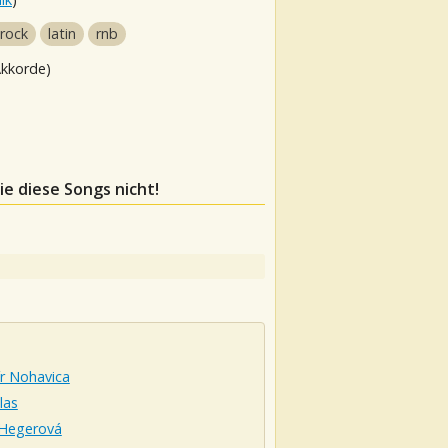
 rock
latin
rnb
Akkorde)
ie diese Songs nicht!
r Nohavica
las
Hegerová