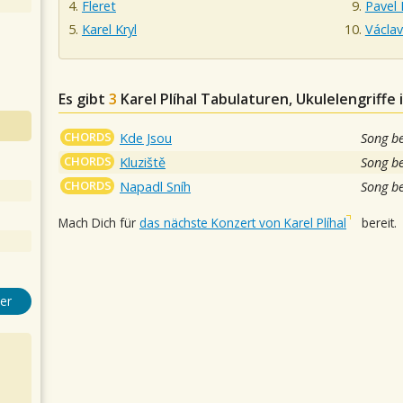
Fleret
Pavel
Karel Kryl
Václa
Es gibt
3
Karel Plíhal
Tabulaturen, Ukulelengriffe
CHORDS
Kde Jsou
Song b
CHORDS
Kluziště
Song b
CHORDS
Napadl Sníh
Song b
Mach Dich für
das nächste Konzert von Karel Plíhal
bereit.
er