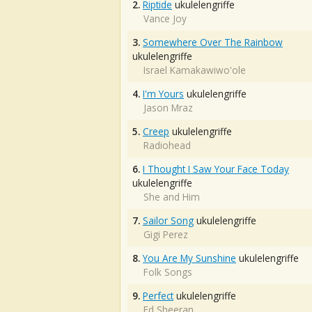
2.
Riptide
ukulelengriffe
Vance Joy
3.
Somewhere Over The Rainbow
ukulelengriffe
Israel Kamakawiwo'ole
4.
I'm Yours
ukulelengriffe
Jason Mraz
5.
Creep
ukulelengriffe
Radiohead
6.
I Thought I Saw Your Face Today
ukulelengriffe
She and Him
7.
Sailor Song
ukulelengriffe
Gigi Perez
8.
You Are My Sunshine
ukulelengriffe
Folk Songs
9.
Perfect
ukulelengriffe
Ed Sheeran