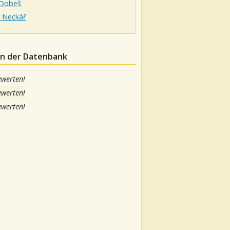
 Dobeš
v Neckář
 in der Datenbank
ewerten!
ewerten!
ewerten!