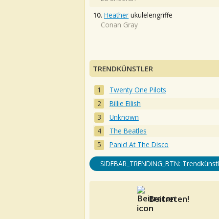
10.
Heather
ukulelengriffe
Conan Gray
TRENDKÜNSTLER
Twenty One Pilots
Billie Eilish
Unknown
The Beatles
Panic! At The Disco
SIDEBAR_TRENDING_BTN: Trendkünstl
Beitreten!