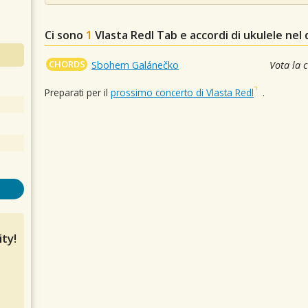
Ci sono
1
Vlasta Redl
Tab e accordi di ukulele nel
CHORDS
Sbohem Galánečko
Vota la 
Preparati per il
prossimo concerto di Vlasta Redl
.
ty!