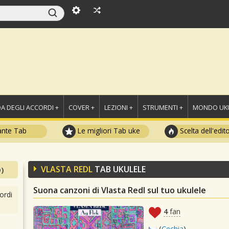
A DEGLI ACCORDI +
COVER +
LEZIONI +
STRUMENTI +
MONDO UKU
ante Tab
Le migliori Tab uke
Scelta dell'edit
VLASTA REDL
TAB UKULELE
)
Suona canzoni di Vlasta Redl sul tuo ukulele
ordi
4
fan
(
Cechia
)