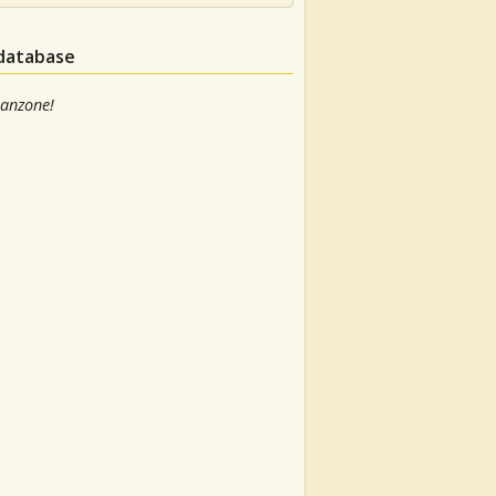
 database
canzone!