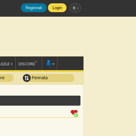
Registrati
Login
It
LELE +
DISCORD
+
ore
Pennata