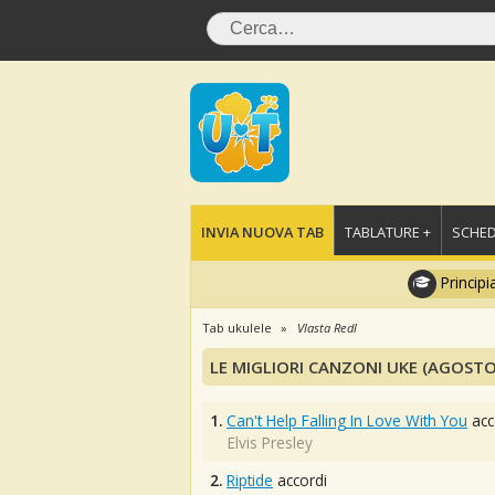
INVIA NUOVA TAB
TABLATURE +
SCHED
Principi
Tab ukulele
Vlasta Redl
LE MIGLIORI CANZONI UKE (AGOSTO
1.
Can't Help Falling In Love With You
acc
Elvis Presley
2.
Riptide
accordi