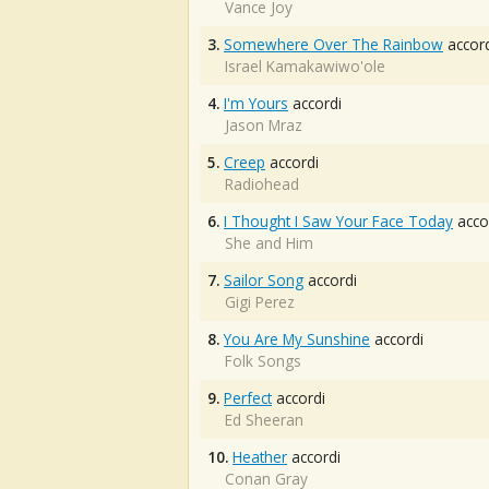
Vance Joy
3.
Somewhere Over The Rainbow
accord
Israel Kamakawiwo'ole
4.
I'm Yours
accordi
Jason Mraz
5.
Creep
accordi
Radiohead
6.
I Thought I Saw Your Face Today
acco
She and Him
7.
Sailor Song
accordi
Gigi Perez
8.
You Are My Sunshine
accordi
Folk Songs
9.
Perfect
accordi
Ed Sheeran
10.
Heather
accordi
Conan Gray