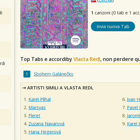
i
1
canzoni (0 tab e 1 acc
Invia nuova Tab
Top Tabs e accordiby
Vlasta Redl
, non perdere q
rdi
Sbohem Galánečko
ARTISTI SIMILI A VLASTA REDL
Karel Plíhal
Ivan H
Marsyas
Pavel
Fleret
Jaromí
Zuzana Navarová
Karel 
Hana Hegerová