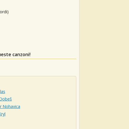
ordi)
ueste canzoni!
las
 Dobeš
r Nohavica
Kryl