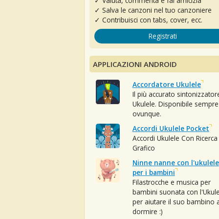
✓ Valuta, commenta e fai amicizia
✓ Salva le canzoni nel tuo canzoniere
✓ Contribuisci con tabs, cover, ecc.
Registrati
APPLICAZIONI ANDROID
Accordatore Ukulele
Il più accurato sintonizzator
Ukulele. Disponibile sempre
ovunque.
Accordi Ukulele Pocket
Accordi Ukulele Con Ricerca
Grafico
Ninne nanne con l'ukulele
per i bambini
Filastrocche e musica per
bambini suonata con l'Ukule
per aiutare il suo bambino 
dormire :)