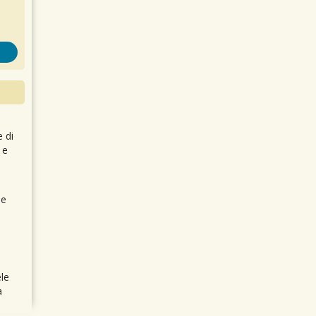
e di
 e
 e
le
a