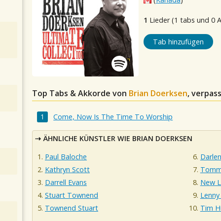
1
Lieder (1 tabs und 0 
Tab hinzufügen
Top Tabs & Akkorde von
Brian Doerksen
, verpas
Come, Now Is The Time To Worship
ÄHNLICHE KÜNSTLER WIE BRIAN DOERKSEN
Paul Baloche
Darle
Kathryn Scott
Tommy
Darrell Evans
New L
Stuart Townend
Lenny
Townend Stuart
Tim H