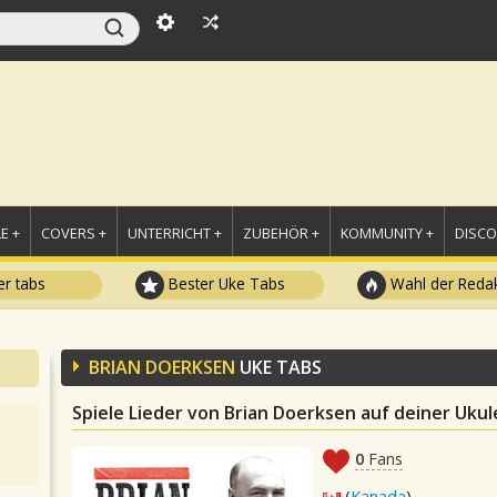
E +
COVERS +
UNTERRICHT +
ZUBEHÖR +
KOMMUNITY +
DISC
r tabs
Bester Uke Tabs
Wahl der Redak
BRIAN DOERKSEN
UKE TABS
Spiele Lieder von Brian Doerksen auf deiner Ukul
0
Fans
(
Kanada
)