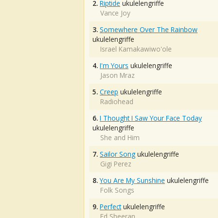
2.
Riptide
ukulelengriffe
Vance Joy
3.
Somewhere Over The Rainbow
ukulelengriffe
Israel Kamakawiwo'ole
4.
I'm Yours
ukulelengriffe
Jason Mraz
5.
Creep
ukulelengriffe
Radiohead
6.
I Thought I Saw Your Face Today
ukulelengriffe
She and Him
7.
Sailor Song
ukulelengriffe
Gigi Perez
8.
You Are My Sunshine
ukulelengriffe
Folk Songs
9.
Perfect
ukulelengriffe
Ed Sheeran