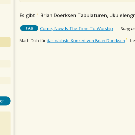
Es gibt
1
Brian Doerksen
Tabulaturen, Ukulelengr
TAB
Come, Now Is The Time To Worship
Song b
Mach Dich für
das nächste Konzert von Brian Doerksen
ber
er