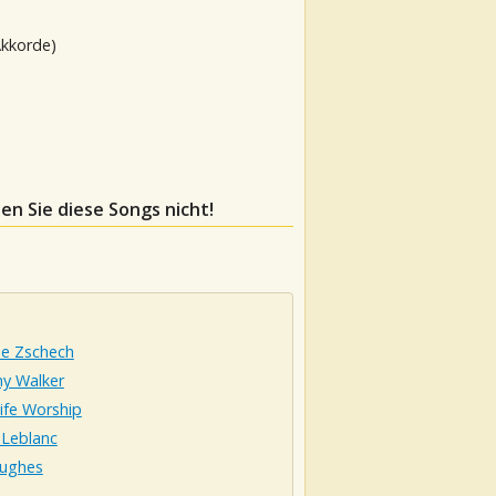
Akkorde)
sen Sie diese Songs nicht!
ne Zschech
 Walker
ife Worship
 Leblanc
ughes