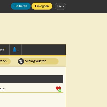
Beitreten
Einloggen
De
ORD
+
tion
Schlagmuster
ele