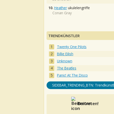
10.
Heather
ukulelengriffe
Conan Gray
TRENDKÜNSTLER
Twenty One Pilots
Billie Eilish
Unknown
The Beatles
Panic! At The Disco
SIDEBAR_TRENDING_BTN: Trendkünstl
Beitreten!