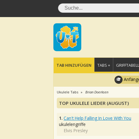
TAB HINZUFÜGEN
TABS +
GRIFFTABELL
Anfänge
Ukulele Tabs
Brian Doerksen
TOP UKULELE LIEDER (AUGUST)
1.
Can't Help Falling In Love With You
ukulelengriffe
Elvis Presley