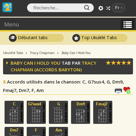
Fr
Menu
Débutant tabs
Top Ukulélé Tabs
Ukulélé Tabs
Tracy Chapman
Baby Can I Hold You
BABY CAN I HOLD YOU
TAB PAR
TRACY
CHAPMAN
(ACCORDS BARYTON)
8
Accords utilisés dans la chanson
: C, G7sus4, G, Dm9,
Fmaj7, Dm7, F, Am