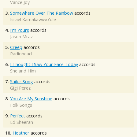
Vance Joy
3.
Somewhere Over The Rainbow
accords
Israel Kamakawiwo'ole
4.
I'm Yours
accords
Jason Mraz
5.
Creep
accords
Radiohead
6.
I Thought I Saw Your Face Today
accords
She and Him
7.
Sailor Song
accords
Gigi Perez
8.
You Are My Sunshine
accords
Folk Songs
9.
Perfect
accords
Ed Sheeran
10.
Heather
accords