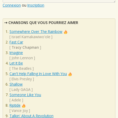
Connexion
ou
Inscription
CHANSONS QUE VOUS POURRIEZ AIMER
Somewhere Over The Rainbow
[
Israel Kamakawiwo'ole
]
Fast Car
[
Tracy Chapman
]
Imagine
[
John Lennon
]
Let It Be
[
The Beatles
]
Can't Help Falling In Love With You
[
Elvis Presley
]
Shallow
[
Lady GAGA
]
Someone Like You
[
Adele
]
Riptide
[
Vance Joy
]
Talkin' About A Revolution