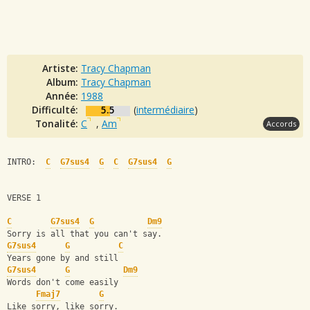
Artiste:
Tracy Chapman
Album:
Tracy Chapman
Année:
1988
Difficulté:
5.5
(
intermédiaire
)
Tonalité:
C
,
Am
Accords
INTRO:  
C
G7sus4
G
C
G7sus4
G
VERSE 1
C
G7sus4
G
Dm9
Sorry is all that you can't say.
G7sus4
G
C
Years gone by and still
G7sus4
G
Dm9
Words don't come easily
Fmaj7
G
Like sorry, like sorry.