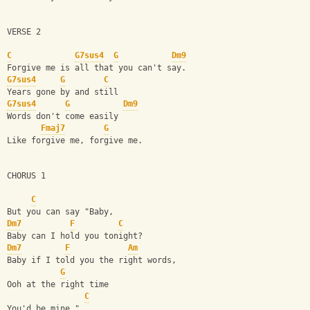
VERSE 2
C
G7sus4
G
Dm9
Forgive me is all that you can't say.
G7sus4
G
C
Years gone by and still
G7sus4
G
Dm9
Words don't come easily 
Fmaj7
G
Like forgive me, forgive me.
CHORUS 1
C
But you can say "Baby,
Dm7
F
C
Baby can I hold you tonight?  
Dm7
F
Am
Baby if I told you the right words,
G
Ooh at the right time
C
You'd be mine."