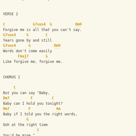
VERSE 2
C
G7sus4
G
Dm9
Forgive me is all that you can't say.
G7sus4
G
C
Years gone by and still
G7sus4
G
Dm9
Words don't come easily 
Fmaj7
G
Like forgive me, forgive me.
CHORUS 1
C
But you can say "Baby,
Dm7
F
C
Baby can I hold you tonight?  
Dm7
F
Am
Baby if I told you the right words,
G
Ooh at the right time
C
You'd be mine."