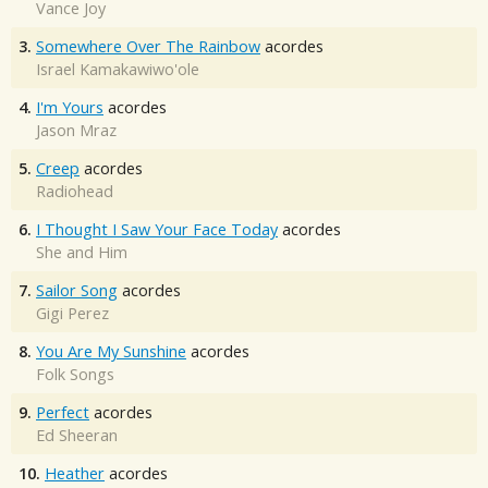
Vance Joy
3.
Somewhere Over The Rainbow
acordes
Israel Kamakawiwo'ole
4.
I'm Yours
acordes
Jason Mraz
5.
Creep
acordes
Radiohead
6.
I Thought I Saw Your Face Today
acordes
She and Him
7.
Sailor Song
acordes
Gigi Perez
8.
You Are My Sunshine
acordes
Folk Songs
9.
Perfect
acordes
Ed Sheeran
10.
Heather
acordes