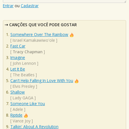
Entrar
ou
Cadastrar
CANÇÕES QUE VOCÊ PODE GOSTAR
Somewhere Over The Rainbow
[
Israel Kamakawiwo'ole
]
Fast Car
[
Tracy Chapman
]
Imagine
[
John Lennon
]
Let It Be
[
The Beatles
]
Can't Help Falling In Love With You
[
Elvis Presley
]
Shallow
[
Lady GAGA
]
Someone Like You
[
Adele
]
Riptide
[
Vance Joy
]
Talkin' About A Revolution