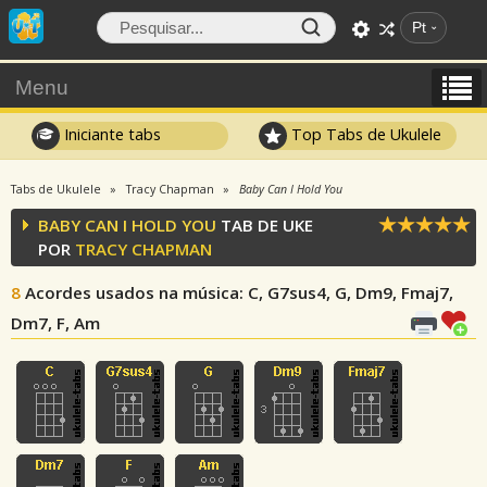
Pt
Menu
Iniciante tabs
Top Tabs de Ukulele
Tabs de Ukulele
Tracy Chapman
Baby Can I Hold You
BABY CAN I HOLD YOU
TAB DE UKE
POR
TRACY CHAPMAN
8
Acordes usados na música
: C, G7sus4, G, Dm9, Fmaj7,
Dm7, F, Am