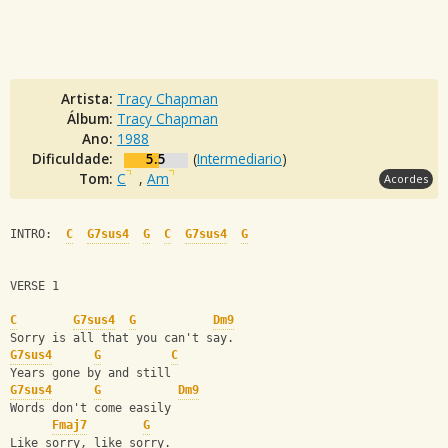
Artista:
Tracy Chapman
Álbum:
Tracy Chapman
Ano:
1988
Dificuldade:
5.5
(
Intermediario
)
Tom:
C
,
Am
Acordes
INTRO:  
C
G7sus4
G
C
G7sus4
G
VERSE 1
C
G7sus4
G
Dm9
Sorry is all that you can't say.
G7sus4
G
C
Years gone by and still
G7sus4
G
Dm9
Words don't come easily
Fmaj7
G
Like sorry, like sorry.