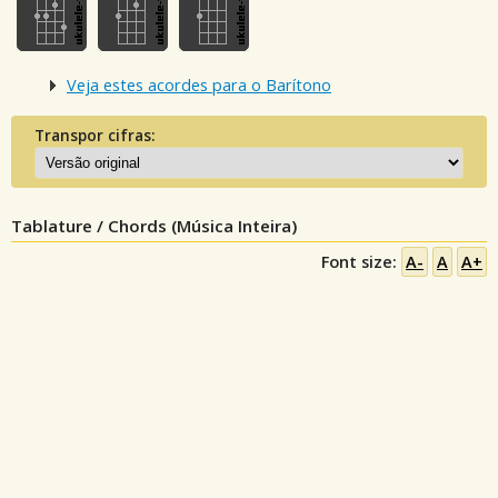
Veja estes acordes para o Barítono
Transpor cifras:
Tablature / Chords (Música Inteira)
Font size:
A-
A
A+