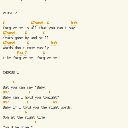
VERSE 2
C
G7sus4
G
Dm9
Forgive me is all that you can't say.
G7sus4
G
C
Years gone by and still
G7sus4
G
Dm9
Words don't come easily 
Fmaj7
G
Like forgive me, forgive me.
CHORUS 1
C
But you can say "Baby,
Dm7
F
C
Baby can I hold you tonight?  
Dm7
F
Am
Baby if I told you the right words,
G
Ooh at the right time
C
You'd be mine."