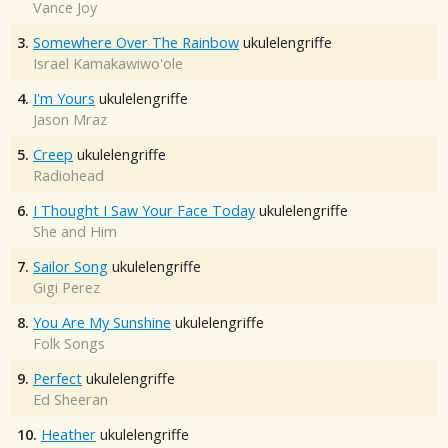
Vance Joy
3.
Somewhere Over The Rainbow
ukulelengriffe
Israel Kamakawiwo'ole
4.
I'm Yours
ukulelengriffe
Jason Mraz
5.
Creep
ukulelengriffe
Radiohead
6.
I Thought I Saw Your Face Today
ukulelengriffe
She and Him
7.
Sailor Song
ukulelengriffe
Gigi Perez
8.
You Are My Sunshine
ukulelengriffe
Folk Songs
9.
Perfect
ukulelengriffe
Ed Sheeran
10.
Heather
ukulelengriffe