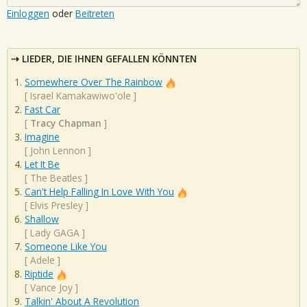
Einloggen
oder
Beitreten
LIEDER, DIE IHNEN GEFALLEN KÖNNTEN
Somewhere Over The Rainbow
[
Israel Kamakawiwo'ole
]
Fast Car
[
Tracy Chapman
]
Imagine
[
John Lennon
]
Let It Be
[
The Beatles
]
Can't Help Falling In Love With You
[
Elvis Presley
]
Shallow
[
Lady GAGA
]
Someone Like You
[
Adele
]
Riptide
[
Vance Joy
]
Talkin' About A Revolution