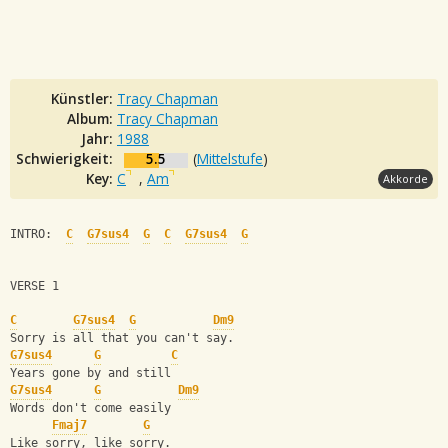
Künstler:
Tracy Chapman
Album:
Tracy Chapman
Jahr:
1988
Schwierigkeit:
5.5
(
Mittelstufe
)
Key:
C
,
Am
Akkorde
INTRO:  
C
G7sus4
G
C
G7sus4
G
VERSE 1
C
G7sus4
G
Dm9
Sorry is all that you can't say.
G7sus4
G
C
Years gone by and still
G7sus4
G
Dm9
Words don't come easily
Fmaj7
G
Like sorry, like sorry.