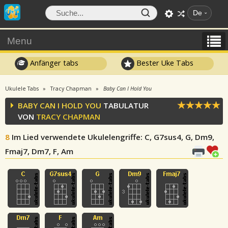
De
Menu
Anfänger tabs
Bester Uke Tabs
Ukulele Tabs
Tracy Chapman
Baby Can I Hold You
BABY CAN I HOLD YOU
TABULATUR
VON
TRACY CHAPMAN
8
Im Lied verwendete Ukulelengriffe
: C, G7sus4, G, Dm9,
Fmaj7, Dm7, F, Am