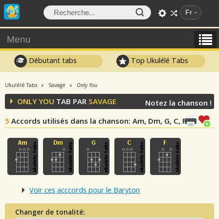
Fr
Menu
Débutant tabs
Top Ukulélé Tabs
Ukulélé Tabs
Savage
Only You
ONLY YOU
TAB PAR
SAVAGE
Notez la chanson !
5
Accords utilisés dans la chanson
: Am, Dm, G, C, F
Voir ces acccords pour le Baryton
Changer de tonalité: