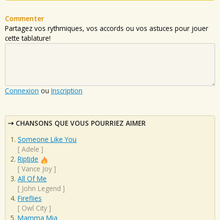
Commenter
Partagez vos rythmiques, vos accords ou vos astuces pour jouer
cette tablature!
Connexion
ou
Inscription
CHANSONS QUE VOUS POURRIEZ AIMER
Someone Like You
[
Adele
]
Riptide
[
Vance Joy
]
All Of Me
[
John Legend
]
Fireflies
[
Owl City
]
Mamma Mia