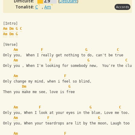
Difficulté:
2.9
(
Débutant
)
Tonalité:
C
,
Am
Accords
[Intro]
Am
Dm
G
C
Am
Dm
G
[Verse]
Am
F
G
C
Only you,  When I really get nothing to do, can't be true 
Am
F
G
C
Only you , When I'm looking for somebody new,  You're the clue
Am
F
Only change my mind, when i feel so blind, 
Dm
G
Then you make me see, love is free
Am
F
G
C
Only you, When I look at your eyes in the blue, Love me too.
Am
F
G
C
Only you, When your teardrops are lit by the moon, Laugh too s
Am
F