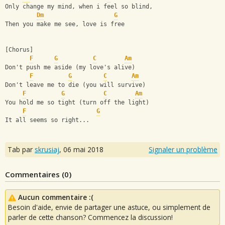
Only change my mind, when i feel so blind, 
Dm
G
Then you make me see, love is free
[Chorus]
F
G
C
Am
Don't push me aside (my love's alive)
F
G
C
Am
Don't leave me to die (you will survive) 
F
G
C
Am
You hold me so tight (turn off the light)
F
G
It all seems so right...
Tab par
skrusiaj
,
06 mai 2018
Signaler un problème
Commentaires (
0
)
Aucun commentaire :(
Besoin d'aide, envie de partager une astuce, ou simplement de
parler de cette chanson? Commencez la discussion!