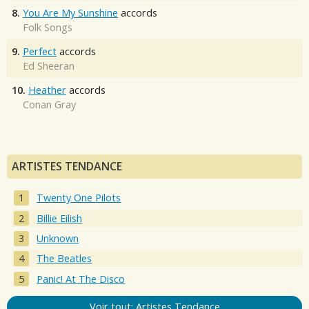
8.
You Are My Sunshine
accords
Folk Songs
9.
Perfect
accords
Ed Sheeran
10.
Heather
accords
Conan Gray
ARTISTES TENDANCE
Twenty One Pilots
Billie Eilish
Unknown
The Beatles
Panic! At The Disco
Voir tout: Artistes Tendance