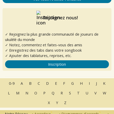
Rejoignez nous!
✓ Rejoignez la plus grande communauté de joueurs de
ukulélé du monde
✓ Notez, commentez et faites-vous des amis
✓ Enregistrez des tabs dans votre songbook
✓ Ajouter des tablatures, reprises, etc.
Inscription
0-9
A
B
C
D
E
F
G
H
I
J
K
L
M
N
O
P
Q
R
S
T
U
V
W
X
Y
Z
Notre Réseau:
Accordeur
Diagrammes d'accords