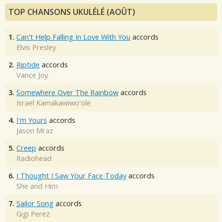
TOP CHANSONS UKULÉLÉ (AOÛT)
1.
Can't Help Falling In Love With You
accords
Elvis Presley
2.
Riptide
accords
Vance Joy
3.
Somewhere Over The Rainbow
accords
Israel Kamakawiwo'ole
4.
I'm Yours
accords
Jason Mraz
5.
Creep
accords
Radiohead
6.
I Thought I Saw Your Face Today
accords
She and Him
7.
Sailor Song
accords
Gigi Perez