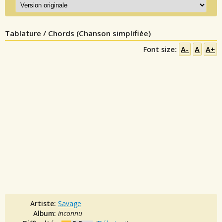
Tablature / Chords (Chanson simplifiée)
Font size:
A-
A
A+
Artiste:
Savage
Album:
inconnu