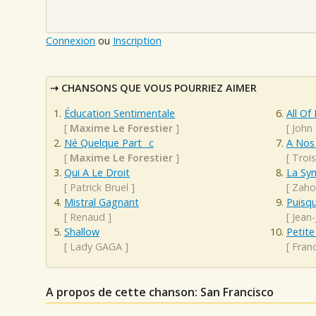
Connexion
ou
Inscription
CHANSONS QUE VOUS POURRIEZ AIMER
Éducation Sentimentale
All Of
[
Maxime Le Forestier
]
[
John
Né Quelque Part _c
A Nos
[
Maxime Le Forestier
]
[
Troi
Qui A Le Droit
La Sym
[
Patrick Bruel
]
[
Zaho
Mistral Gagnant
Puisq
[
Renaud
]
[
Jean
Shallow
Petite
[
Lady GAGA
]
[
Franc
A propos de cette chanson: San Francisco