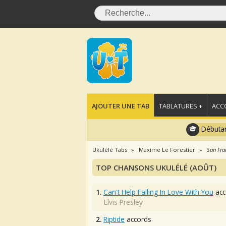
AJOUTER UNE TAB
TABLATURES +
ACC
Débutan
Ukulélé Tabs
Maxime Le Forestier
San Fra
TOP CHANSONS UKULÉLÉ (AOÛT)
1.
Can't Help Falling In Love With You
acc
Elvis Presley
2.
Riptide
accords