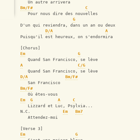
   Un autre arrivera
Bm/F#
C
   Pour nous dire des nouvelles
G
D'un qui reviendra, dans un an ou deux
D/A
A
Puisqu'il est heureux, on s'endormira
[Chorus]
Em
G
   Quand San Francisco, se lève
A
C/G
   Quand San Francisco, se lève
D/A
Bm/F#
   San Francisco
Bm/F#
   Où êtes-vous
Em
G
A
C
   Lizzard et Luc, Psylvia...
N.C.             
Em
Bm7
   Attendez-moi
[Verse 3]
Em
G