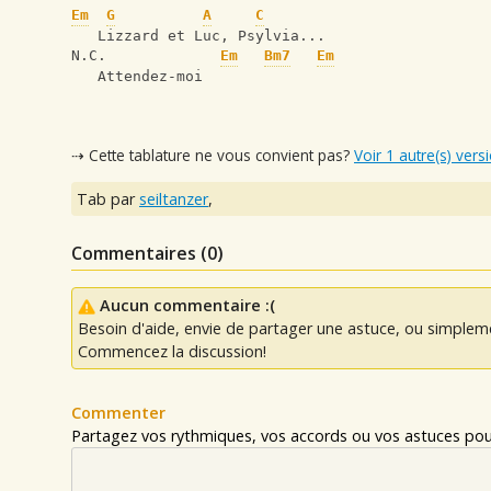
Em
G
A
C
   Lizzard et Luc, Psylvia...
N.C.             
Em
Bm7
Em
   Attendez-moi
⇢ Cette tablature ne vous convient pas?
Voir 1 autre(s) vers
Tab par
seiltanzer
,
Commentaires (
0
)
Aucun commentaire :(
Besoin d'aide, envie de partager une astuce, ou simplem
Commencez la discussion!
Commenter
Partagez vos rythmiques, vos accords ou vos astuces pour