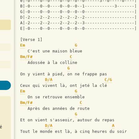
e|-0----0--0----0--0--0--0------3--0-----0----|
B|-0----0--0----0--0--0--1------------3-------|
G|-0----0--0----0--0--0--0--------------------|
D|-2----2--2----2--2--2--2--------------------|
A|-2----2--2----2--2--2--3--------------------|
E|-0----0--0----0--0--0--0--------------------|
[Verse 1]
Em
G
   C'est une maison bleue
Bm/F#
C
   Adossée à la colline
G
On y vient à pied, on ne frappe pas
D/A
C/G
Ceux qui vivent là, ont jeté la clé
Em
G
   On se retrouve ensemble
Bm/F#
C
   Après des années de route  
G
Et on vient s'asseoir, autour du repas
D/A
A
é
Tout le monde est là, à cinq heures du soir