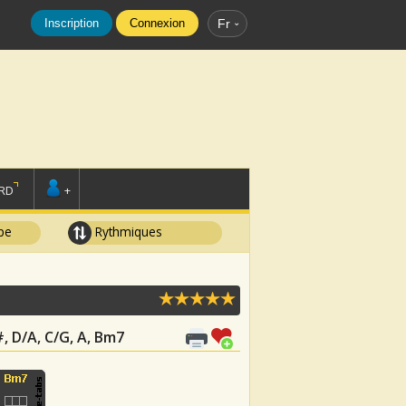
Inscription
Connexion
Fr
RD
+
pe
Rythmiques
#, D/A, C/G, A, Bm7