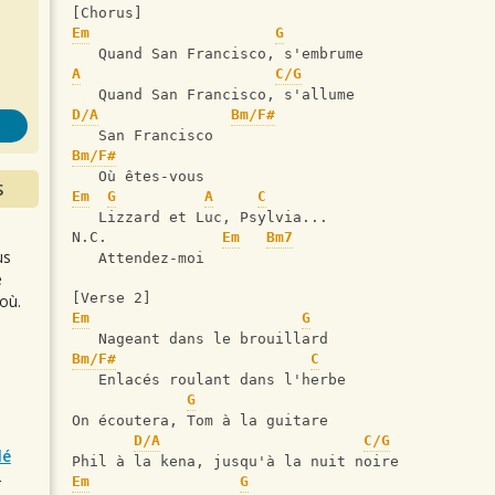
s
[Chorus]
Em
G
   Quand San Francisco, s'embrume
A
C/G
   Quand San Francisco, s'allume
D/A
Bm/F#
   San Francisco
Bm/F#
   Où êtes-vous
S
Em
G
A
C
   Lizzard et Luc, Psylvia...
N.C.             
Em
Bm7
us
   Attendez-moi
e
[Verse 2]
où.
Em
G
   Nageant dans le brouillard
Bm/F#
C
   Enlacés roulant dans l'herbe
G
On écoutera, Tom à la guitare
D/A
C/G
lé
Phil à la kena, jusqu'à la nuit noire
r
Em
G