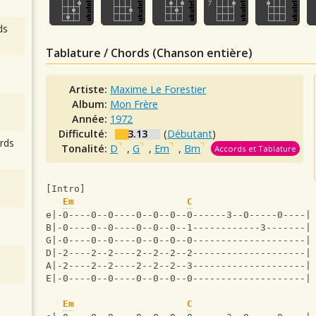
ds
Tablature / Chords (Chanson entière)
Artiste:
Maxime Le Forestier
Album:
Mon Frère
Année:
1972
Difficulté:
3.13
(
Débutant
)
rds
Tonalité:
D
,
G
,
Em
,
Bm
Accords et Tablature
[Intro]
Em
C
e|-0----0--0----0--0--0--0------3--0-----0----|
B|-0----0--0----0--0--0--1------------3-------|
G|-0----0--0----0--0--0--0--------------------|
D|-2----2--2----2--2--2--2--------------------|
A|-2----2--2----2--2--2--3--------------------|
E|-0----0--0----0--0--0--0--------------------|
Em
C