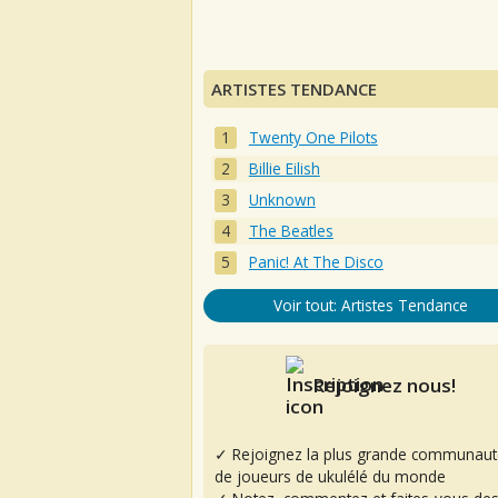
ARTISTES TENDANCE
Twenty One Pilots
Billie Eilish
Unknown
The Beatles
Panic! At The Disco
Voir tout: Artistes Tendance
Rejoignez nous!
✓ Rejoignez la plus grande communaut
de joueurs de ukulélé du monde