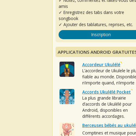
✓ Notez, commentez et faites-vous de
amis
✓ Enregistrez des tabs dans votre
songbook
✓ Ajouter des tablatures, reprises, etc.
Inscription
APPLICATIONS ANDROID GRATUITE
Accordeur Ukulélé
L’accordeur de Ukulele le pl
fiable au monde. Disponibl
n’importe quand, n’importe 
Accords Ukulélé Pocket
La plus grande librairie
d’accords de Ukulélé pour
Android, disponibles en
différents accordages.
Berceuses bébés au ukulé
Comptines et musique pou