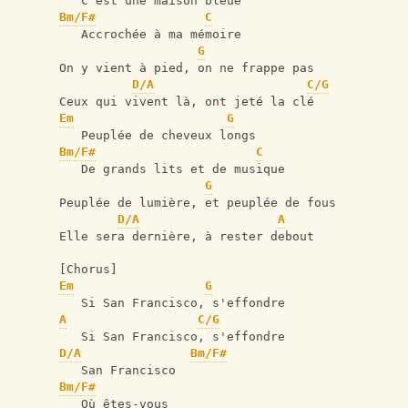
   C'est une maison bleue
Bm/F#
C
   Accrochée à ma mémoire
G
On y vient à pied, on ne frappe pas
D/A
C/G
Ceux qui vivent là, ont jeté la clé
Em
G
   Peuplée de cheveux longs
Bm/F#
C
   De grands lits et de musique
G
Peuplée de lumière, et peuplée de fous  
D/A
A
Elle sera dernière, à rester debout
[Chorus]
Em
G
   Si San Francisco, s'effondre
A
C/G
   Si San Francisco, s'effondre
D/A
Bm/F#
   San Francisco
Bm/F#
   Où êtes-vous