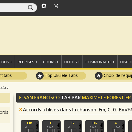
ORDS +
REPRISES +
COURS +
OUTILS +
COMMUNAUTÉ +
DISCO
t tabs
Top Ukulélé Tabs
Choix de l'équi
ncisco
SAN FRANCISCO
TAB PAR
MAXIME LE FORESTIER
8
Accords utilisés dans la chanson
: Em, C, G, Bm/F
ords