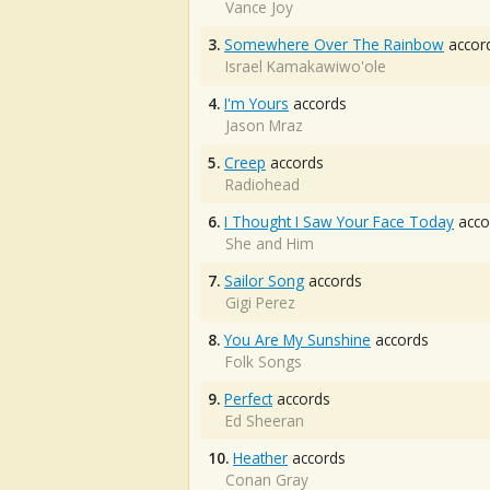
Vance Joy
3.
Somewhere Over The Rainbow
accor
Israel Kamakawiwo'ole
4.
I'm Yours
accords
Jason Mraz
5.
Creep
accords
Radiohead
6.
I Thought I Saw Your Face Today
acco
She and Him
7.
Sailor Song
accords
Gigi Perez
8.
You Are My Sunshine
accords
Folk Songs
9.
Perfect
accords
Ed Sheeran
10.
Heather
accords
Conan Gray