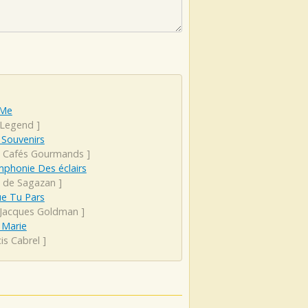
 Me
 Legend
]
 Souvenirs
s Cafés Gourmands
]
phonie Des éclairs
 de Sagazan
]
ue Tu Pars
-Jacques Goldman
]
 Marie
is Cabrel
]