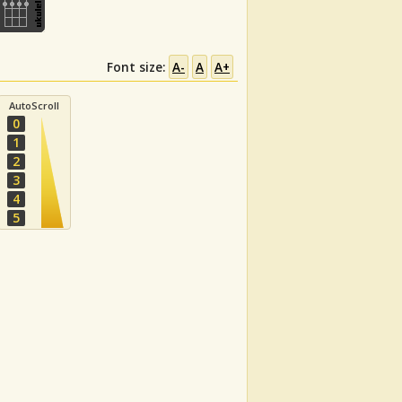
Font size:
A-
A
A+
AutoScroll
0
1
2
3
4
5