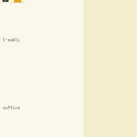
e l'oubli
t suffire