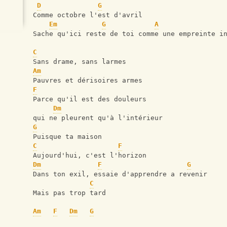
D
G
Comme octobre l'est d'avril
Em
G
A
Sache qu'ici reste de toi comme une empreinte i
C
Sans drame, sans larmes
Am
Pauvres et dérisoires armes
F
Parce qu'il est des douleurs 
Dm
qui ne pleurent qu'à l'intérieur
G
Puisque ta maison
C
F
Aujourd'hui, c'est l'horizon
Dm
F
G
Dans ton exil, essaie d'apprendre a revenir
C
Mais pas trop tard
Am
F
Dm
G