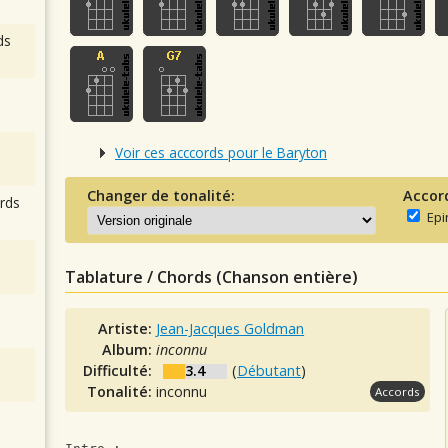
ds
Voir ces acccords pour le Baryton
Changer de tonalité:
Accor
rds
Epi
Tablature / Chords (Chanson entière)
Artiste:
Jean-Jacques Goldman
Album:
inconnu
Difficulté:
3.4
(
Débutant
)
Tonalité:
inconnu
Accords