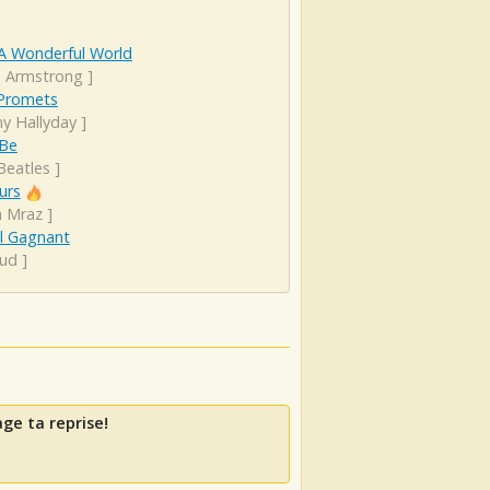
A Wonderful World
s Armstrong
]
 Promets
ny Hallyday
]
 Be
Beatles
]
urs
n Mraz
]
al Gagnant
ud
]
ge ta reprise!