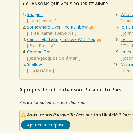
CHANSONS QUE VOUS POURRIEZ AIMER
Imagine
What 
[
John Lennon
]
[
Loui
Somewhere Over The Rainbow
Je Te
[
Israel Kamakawiwo'ole
]
[
John
Can't Help Falling In Love With You
Let It
[
Elvis Presley
]
[
The 
Comme Toi
I'm Yo
[
Jean-Jacques Goldman
]
[
Jaso
Shallow
Mistr
[
Lady GAGA
]
[
Rena
A propos de cette chanson: Puisque Tu Pars
Pas d'information sur cette chanson.
As-tu repris
Puisque Tu Pars
sur ton Ukulélé ? Parta
Ajouter une reprise