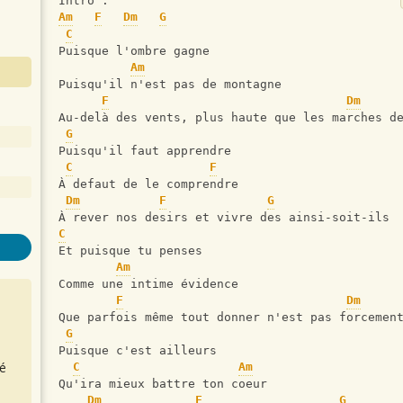
Intro :
Am
F
Dm
G
C
Puisque l'ombre gagne
Am
Puisqu'il n'est pas de montagne
F
Dm
Au-delà des vents, plus haute que les marches d
G
Puisqu'il faut apprendre
C
F
À defaut de le comprendre
Dm
F
G
À rever nos desirs et vivre des ainsi-soit-ils
C
Et puisque tu penses
Am
Comme une intime évidence
F
Dm
Que parfois même tout donner n'est pas forcemen
G
Puisque c'est ailleurs
é
C
Am
Qu'ira mieux battre ton coeur
Dm
F
G