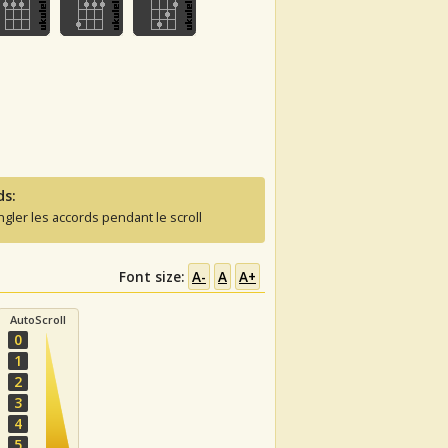
ds:
ngler les accords pendant le scroll
Font size:
A-
A
A+
AutoScroll
0
1
2
3
4
5