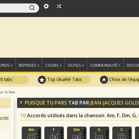
ORDS +
REPRISES +
COURS +
OUTILS +
COMMUNAUTÉ +
DISCO
t tabs
Top Ukulélé Tabs
Choix de l'équi
ue Tu Pars
PUISQUE TU PARS
TAB PAR
JEAN-JACQUES GOL
10
Accords utilisés dans la chanson
: Am, F, Dm, G,
ords