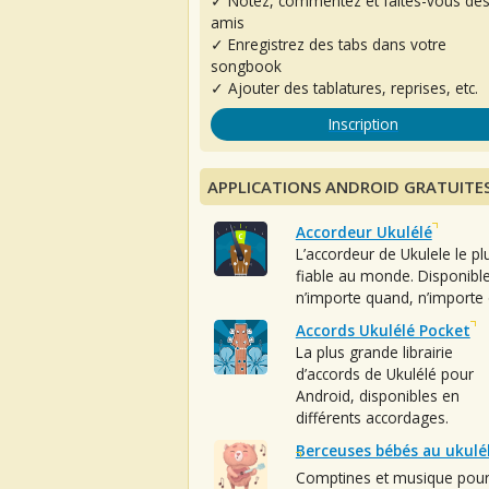
✓ Notez, commentez et faites-vous de
amis
✓ Enregistrez des tabs dans votre
songbook
✓ Ajouter des tablatures, reprises, etc.
Inscription
APPLICATIONS ANDROID GRATUITE
Accordeur Ukulélé
L’accordeur de Ukulele le pl
fiable au monde. Disponibl
n’importe quand, n’importe 
Accords Ukulélé Pocket
La plus grande librairie
d’accords de Ukulélé pour
Android, disponibles en
différents accordages.
Berceuses bébés au ukulé
Comptines et musique pou