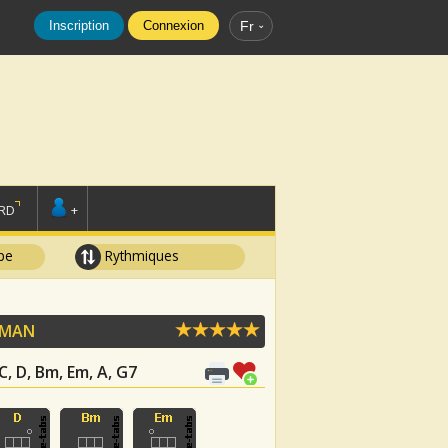
Inscription
Connexion
Fr
RD
+
pe
Rythmiques
DMAN
 C, D, Bm, Em, A, G7