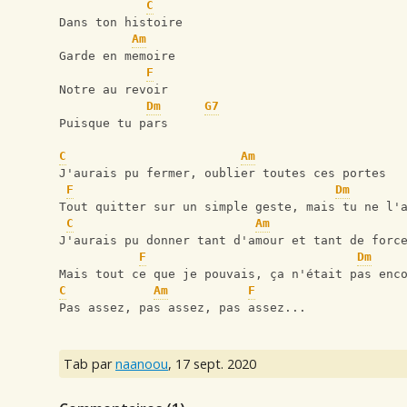
C
Dans ton histoire
Am
Garde en memoire
F
Notre au revoir
Dm
G7
Puisque tu pars
C
Am
J'aurais pu fermer, oublier toutes ces portes
F
Dm
Tout quitter sur un simple geste, mais tu ne l'
C
Am
J'aurais pu donner tant d'amour et tant de forc
F
Dm
Mais tout ce que je pouvais, ça n'était pas enc
C
Am
F
Pas assez, pas assez, pas assez...
Tab par
naanoou
,
17 sept. 2020