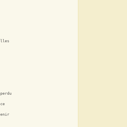
elles
 perdu
nce
venir