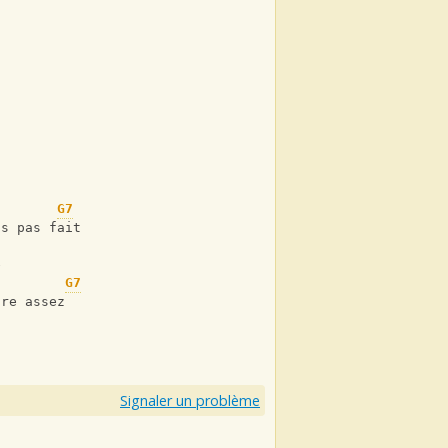
G7
as pas fait
e
G7
ore assez
Signaler un problème