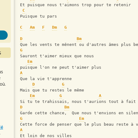
s
Et puisque nous t'aimons trop pour te retenir
C
Puisque tu pars
C
Am
F
Dm
G
D
Bm
Que les vents te mênent ou d'autres âmes plus b
G
S
Sauront t'aimer mieux que nous 
Em
puisque l'on ne peut t'aimer plus
us
A
e
Que la vie t'apprenne
où.
D
G
Mais que tu restes le même
Em
G
A
Si tu te trahissais, nous t'aurions tout à fait
D
Bm
Garde cette chance,  Que nous t'envions en sile
G
Em
Cette force de penser que le plus beau reste à 
lé
A
r
Et loin de nos villes