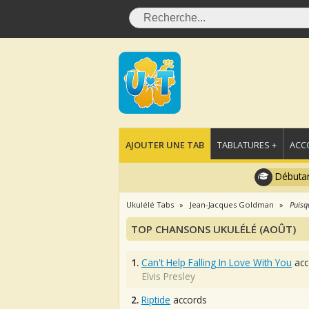
AJOUTER UNE TAB
TABLATURES +
ACC
Débutan
Ukulélé Tabs
Jean-Jacques Goldman
Puisq
TOP CHANSONS UKULÉLÉ (AOÛT)
1.
Can't Help Falling In Love With You
acc
Elvis Presley
2.
Riptide
accords