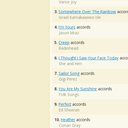
Vance Joy
3.
Somewhere Over The Rainbow
accor
Israel Kamakawiwo'ole
4.
I'm Yours
accords
Jason Mraz
5.
Creep
accords
Radiohead
6.
I Thought I Saw Your Face Today
acco
She and Him
7.
Sailor Song
accords
Gigi Perez
8.
You Are My Sunshine
accords
Folk Songs
9.
Perfect
accords
Ed Sheeran
10.
Heather
accords
Conan Gray