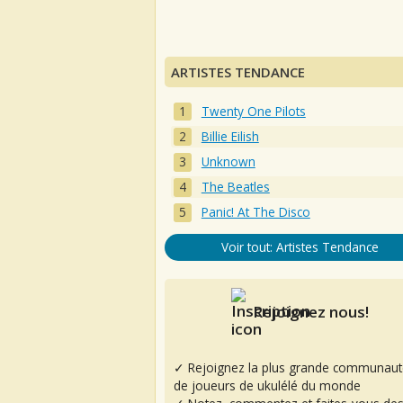
ARTISTES TENDANCE
Twenty One Pilots
Billie Eilish
Unknown
The Beatles
Panic! At The Disco
Voir tout: Artistes Tendance
Rejoignez nous!
✓ Rejoignez la plus grande communaut
de joueurs de ukulélé du monde