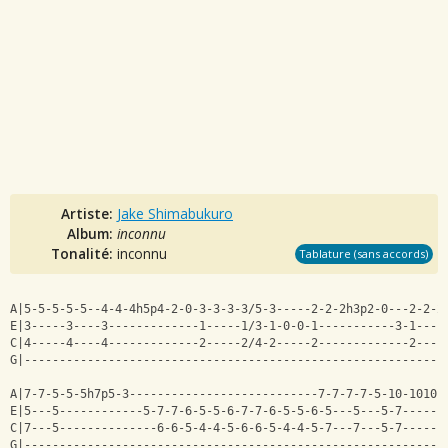
Artiste:
Jake Shimabukuro
Album:
inconnu
Tonalité:
inconnu
Tablature (sans accords)
A|5-5-5-5-5--4-4-4h5p4-2-0-3-3-3-3/5-3-----2-2-2h3p2-0---2-2-2
E|3-----3----3-------------1-----1/3-1-0-0-1-----------3-1----
C|4-----4----4-------------2-----2/4-2-----2-------------2----
G|------------------------------------------------------------
A|7-7-5-5-5h7p5-3---------------------------7-7-7-7-5-10-10101
E|5---5------------5-7-7-6-5-5-6-7-7-6-5-5-6-5---5---5-7------
C|7---5--------------6-6-5-4-4-5-6-6-5-4-4-5-7---7---5-7------
G|------------------------------------------------------------