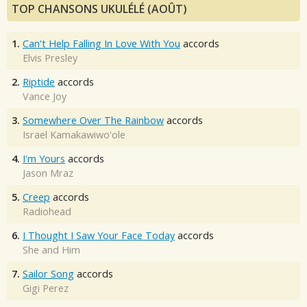
TOP CHANSONS UKULÉLÉ (AOÛT)
1.
Can't Help Falling In Love With You
accords
Elvis Presley
2.
Riptide
accords
Vance Joy
3.
Somewhere Over The Rainbow
accords
Israel Kamakawiwo'ole
4.
I'm Yours
accords
Jason Mraz
5.
Creep
accords
Radiohead
6.
I Thought I Saw Your Face Today
accords
She and Him
7.
Sailor Song
accords
Gigi Perez