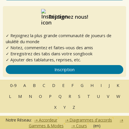
Rejoignez nous!
✓ Rejoignez la plus grande communauté de joueurs de
ukulélé du monde
✓ Notez, commentez et faites-vous des amis
✓ Enregistrez des tabs dans votre songbook
✓ Ajouter des tablatures, reprises, etc.
Inscription
0-9
A
B
C
D
E
F
G
H
I
J
K
L
M
N
O
P
Q
R
S
T
U
V
W
X
Y
Z
Notre Réseau:
Accordeur
Diagrammes d'accords
Gammes & Modes
Cours
(en)