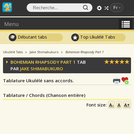
Fr
Menu
Débutant tabs
Top Ukulélé Tabs
Ukulélé Tabs
Jake Shimabukuro
Bohemian Rhapsody Part 1
BOHEMIAN RHAPSODY PART 1
TAB
PAR
JAKE SHIMABUKURO
Tablature Ukulélé sans accords.
Tablature / Chords (Chanson entière)
Font size:
A-
A
A+