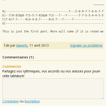
                                                       _______
A|--------------------------------------7---5-9-9-7-7-6-6-7-7
E|--7/8-810p8-7\5-5-7-810p8-7\5---7---7-------7-7-5-5-4-4-5-5
C|7-6/7-7-----6\4-4-6-7-----6\4-7---7-----7------------------
G|-----------------------------------------------------------
This is just the first part. More will come if it is rated wel
Tab par
tawerts
,
11 avril 2013
Signaler un problème
Commentaires (
1
)
Commenter
Partagez vos rythmiques, vos accords ou vos astuces pour jouer
cette tablature!
Connexion
ou
Inscription