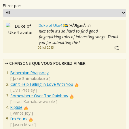
Filtrer par:
Duke of Uke4
(HÃ¶ganÃ¤s)
nice tab! it's so hard to find good
fingerpicking tabs of interesting songs. Thank
you for submitting this!
02 Jul 2013
CHANSONS QUE VOUS POURRIEZ AIMER
Bohemian Rhapsody
[
Jake Shimabukuro
]
Can't Help Falling In Love With You
[
Elvis Presley
]
Somewhere Over The Rainbow
[
Israel Kamakawiwo'ole
]
Riptide
[
Vance Joy
]
I'm Yours
[
Jason Mraz
]