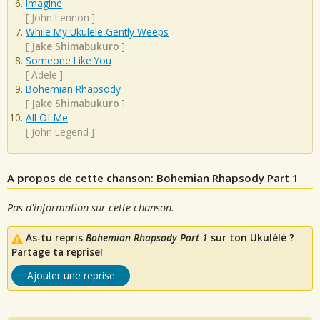
Imagine
[
John Lennon
]
While My Ukulele Gently Weeps
[
Jake Shimabukuro
]
Someone Like You
[
Adele
]
Bohemian Rhapsody
[
Jake Shimabukuro
]
All Of Me
[
John Legend
]
A propos de cette chanson: Bohemian Rhapsody Part 1
Pas d'information sur cette chanson.
As-tu repris
Bohemian Rhapsody Part 1
sur ton Ukulélé ?
Partage ta reprise!
Ajouter une reprise