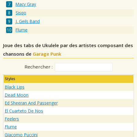
Macy Gray
Sisqo
J. Geils Band
Flume
Joue des tabs de Ukulele par des artistes composant des
chansons de
Garage Punk
Rechercher :
Styles
Black Lips
Dead Moon
Ed Sheeran And Passenger
El Cuarteto De Nos
Feelers
Flume
Giacomo Puccini