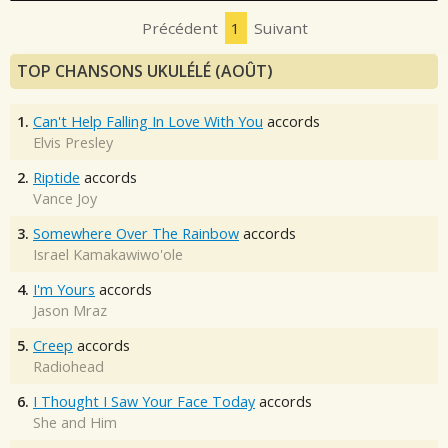
Précédent
1
Suivant
TOP CHANSONS UKULÉLÉ (AOÛT)
1.
Can't Help Falling In Love With You
accords
Elvis Presley
2.
Riptide
accords
Vance Joy
3.
Somewhere Over The Rainbow
accords
Israel Kamakawiwo'ole
4.
I'm Yours
accords
Jason Mraz
5.
Creep
accords
Radiohead
6.
I Thought I Saw Your Face Today
accords
She and Him