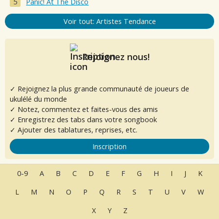
Panic! At The Disco
Voir tout: Artistes Tendance
Rejoignez nous!
✓ Rejoignez la plus grande communauté de joueurs de
ukulélé du monde
✓ Notez, commentez et faites-vous des amis
✓ Enregistrez des tabs dans votre songbook
✓ Ajouter des tablatures, reprises, etc.
Inscription
0-9
A
B
C
D
E
F
G
H
I
J
K
L
M
N
O
P
Q
R
S
T
U
V
W
X
Y
Z