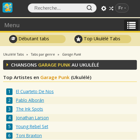
Fr
Menu
Débutant tabs
Top Ukulélé Tabs
Ukulélé Tabs
Tabs par genre
Garage Punk
CHANSONS
GARAGE PUNK
AU UKULÉLÉ
Top Artistes en
Garage Punk
(Ukulélé)
El Cuarteto De Nos
Pablo Alborán
The Ink Spots
Jonathan Larson
Young Rebel Set
Toni Braxton