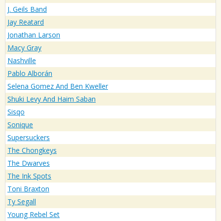
J. Geils Band
Jay Reatard
Jonathan Larson
Macy Gray
Nashville
Pablo Alborán
Selena Gomez And Ben Kweller
Shuki Levy And Haim Saban
Sisqo
Sonique
Supersuckers
The Chongkeys
The Dwarves
The Ink Spots
Toni Braxton
Ty Segall
Young Rebel Set