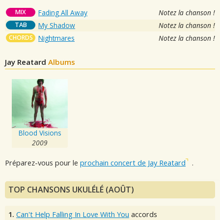
MIX
Fading All Away
Notez la chanson !
TAB
My Shadow
Notez la chanson !
CHORDS
Nightmares
Notez la chanson !
Jay Reatard
Albums
Blood Visions
2009
Préparez-vous pour le
prochain concert de Jay Reatard
.
TOP CHANSONS UKULÉLÉ (AOÛT)
1.
Can't Help Falling In Love With You
accords