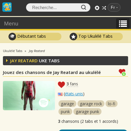
Fr
Menu
Débutant tabs
Top Ukulélé Tabs
Ukulélé Tabs
Jay Reatard
JAY REATARD
UKE TABS
Jouez des chansons de Jay Reatard au ukulélé
3
fans
(
états-unis
)
garage
garage rock
lo-fi
punk
garage punk
3
chansons (2 tabs et 1 accords)