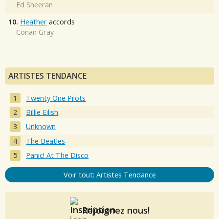
Ed Sheeran
10.
Heather
accords
Conan Gray
ARTISTES TENDANCE
Twenty One Pilots
Billie Eilish
Unknown
The Beatles
Panic! At The Disco
Voir tout: Artistes Tendance
Rejoignez nous!