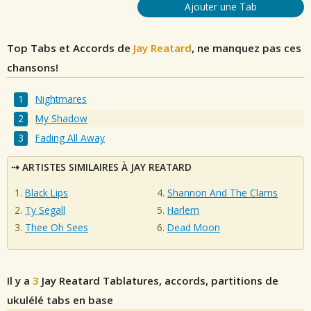
Ajouter une Tab
Top Tabs et Accords de
Jay Reatard
, ne manquez pas ces
chansons!
Nightmares
My Shadow
Fading All Away
ARTISTES SIMILAIRES À JAY REATARD
Black Lips
Shannon And The Clams
Ty Segall
Harlem
Thee Oh Sees
Dead Moon
Il y a
3
Jay Reatard
Tablatures, accords, partitions de
ukulélé tabs en base