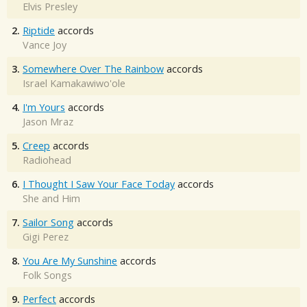
Elvis Presley
2.
Riptide
accords
Vance Joy
3.
Somewhere Over The Rainbow
accords
Israel Kamakawiwo'ole
4.
I'm Yours
accords
Jason Mraz
5.
Creep
accords
Radiohead
6.
I Thought I Saw Your Face Today
accords
She and Him
7.
Sailor Song
accords
Gigi Perez
8.
You Are My Sunshine
accords
Folk Songs
9.
Perfect
accords