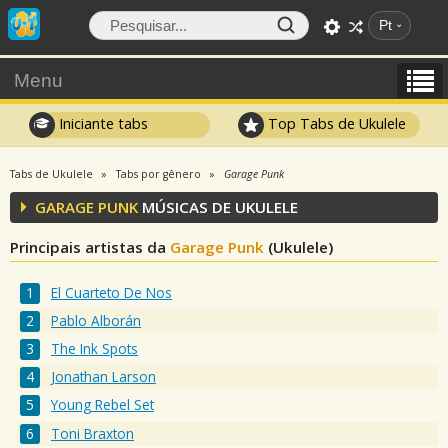
Pt
Menu
Iniciante tabs
Top Tabs de Ukulele
Tabs de Ukulele
Tabs por gênero
Garage Punk
GARAGE PUNK
MÚSICAS DE UKULELE
Principais artistas da
Garage Punk
(Ukulele)
El Cuarteto De Nos
Pablo Alborán
The Ink Spots
Jonathan Larson
Young Rebel Set
Toni Braxton