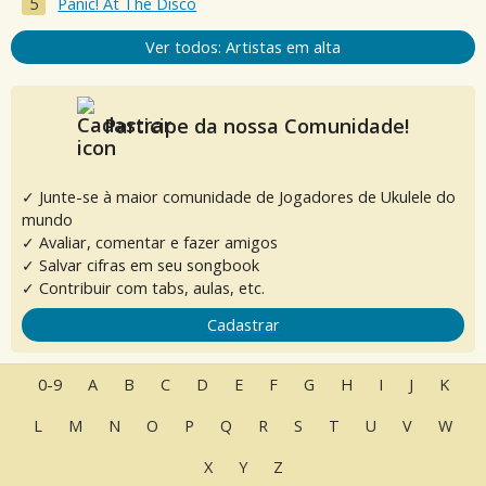
Panic! At The Disco
Ver todos: Artistas em alta
Participe da nossa Comunidade!
✓ Junte-se à maior comunidade de Jogadores de Ukulele do
mundo
✓ Avaliar, comentar e fazer amigos
✓ Salvar cifras em seu songbook
✓ Contribuir com tabs, aulas, etc.
Cadastrar
0-9
A
B
C
D
E
F
G
H
I
J
K
L
M
N
O
P
Q
R
S
T
U
V
W
X
Y
Z