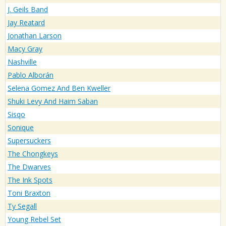
J. Geils Band
Jay Reatard
Jonathan Larson
Macy Gray
Nashville
Pablo Alborán
Selena Gomez And Ben Kweller
Shuki Levy And Haim Saban
Sisqo
Sonique
Supersuckers
The Chongkeys
The Dwarves
The Ink Spots
Toni Braxton
Ty Segall
Young Rebel Set