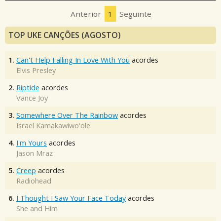
Anterior
1
Seguinte
TOP UKE CANÇÕES (AGOSTO)
1.
Can't Help Falling In Love With You
acordes
Elvis Presley
2.
Riptide
acordes
Vance Joy
3.
Somewhere Over The Rainbow
acordes
Israel Kamakawiwo'ole
4.
I'm Yours
acordes
Jason Mraz
5.
Creep
acordes
Radiohead
6.
I Thought I Saw Your Face Today
acordes
She and Him