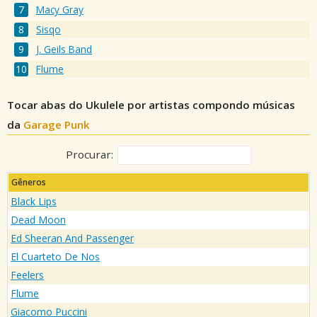
Macy Gray
Sisqo
J. Geils Band
Flume
Tocar abas do Ukulele por artistas compondo músicas
da
Garage Punk
Procurar:
Gêneros
Black Lips
Dead Moon
Ed Sheeran And Passenger
El Cuarteto De Nos
Feelers
Flume
Giacomo Puccini