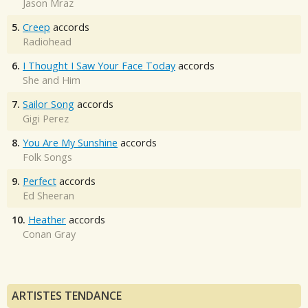
Jason Mraz
5.
Creep
accords
Radiohead
6.
I Thought I Saw Your Face Today
accords
She and Him
7.
Sailor Song
accords
Gigi Perez
8.
You Are My Sunshine
accords
Folk Songs
9.
Perfect
accords
Ed Sheeran
10.
Heather
accords
Conan Gray
ARTISTES TENDANCE