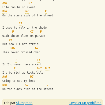
Am7
D7
Life can be so sweet
Dm7
G7
C
On the sunny side of the street
C7
I used to walk in the shade
F
C7
F
With those blues on parade
D7
But now I'm not afraid
Dm7
G7
This rover crossed over
C
E7
If I'd never have a cent
F
Fm7
Bb7
I'd be rich as Rockefeller
Am7
D7
Going to set my feet
Dm7
G7
C
On the sunny side of the street
Tab par
Slumpman
,
Signaler un problème