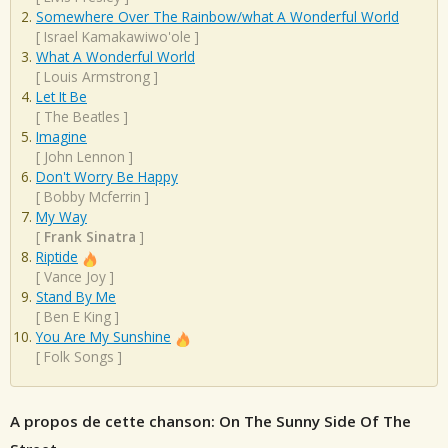
Somewhere Over The Rainbow/what A Wonderful World
[
Israel Kamakawiwo'ole
]
What A Wonderful World
[
Louis Armstrong
]
Let It Be
[
The Beatles
]
Imagine
[
John Lennon
]
Don't Worry Be Happy
[
Bobby Mcferrin
]
My Way
[
Frank Sinatra
]
Riptide
[
Vance Joy
]
Stand By Me
[
Ben E King
]
You Are My Sunshine
[
Folk Songs
]
A propos de cette chanson: On The Sunny Side Of The