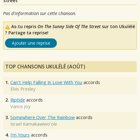
Street
Pas d'information sur cette chanson.
As-tu repris
On The Sunny Side Of The Street
sur ton Ukulélé
? Partage ta reprise!
Ajouter une reprise
TOP CHANSONS UKULÉLÉ (AOÛT)
1.
Can't Help Falling In Love With You
accords
Elvis Presley
2.
Riptide
accords
Vance Joy
3.
Somewhere Over The Rainbow
accords
Israel Kamakawiwo'ole
4.
I'm Yours
accords