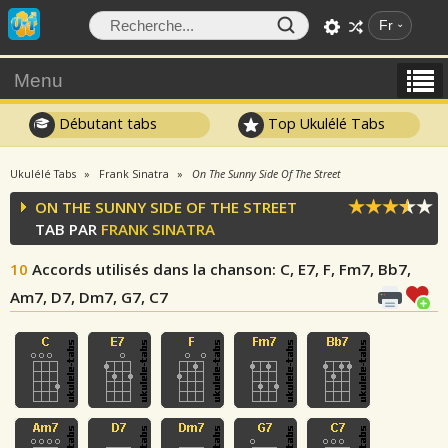
Fr
Menu
Débutant tabs
Top Ukulélé Tabs
Ukulélé Tabs
Frank Sinatra
On The Sunny Side Of The Street
ON THE SUNNY SIDE OF THE STREET
TAB PAR
FRANK SINATRA
10
Accords utilisés dans la chanson
: C, E7, F, Fm7, Bb7,
Am7, D7, Dm7, G7, C7