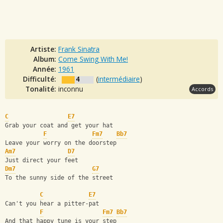
Artiste:
Frank Sinatra
Album:
Come Swing With Me!
Année:
1961
Difficulté:
4
(
intermédiaire
)
Tonalité:
inconnu
Accords
C
E7
Grab your coat and get your hat
F
Fm7
Bb7
Leave your worry on the doorstep
Am7
D7
Just direct your feet
Dm7
G7
To the sunny side of the street
C
E7
Can't you hear a pitter-pat
F
Fm7
Bb7
And that happy tune is your step