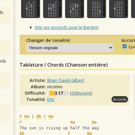
ds
Voir ces acccords pour le Baryton
Changer de tonalité:
Accor
Epi
rds
Tablature / Chords (Chanson entière)
Artiste:
Brian David Gilbert
Album:
inconnu
Difficulté:
3.17
(
Débutant
)
Tonalité:
Dm
Accords
F
Dm
 | 
Bb
C
Dm
F
Am
Dm
The sun is rising up half the way
Bb
F
Dm