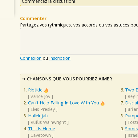
Commencez la discussion!
Commenter
Partagez vos rythmiques, vos accords ou vos astuces pour
Connexion
ou
Inscription
CHANSONS QUE VOUS POURRIEZ AIMER
Riptide
Two B
[
Vance Joy
]
[
Regi
Can't Help Falling In Love With You
Discla
[
Elvis Presley
]
[
Bria
Hallelujah
Pumpe
[
Rufus Wainwright
]
[
Fost
This Is Home
Somew
[
Cavetown
]
[
Isra