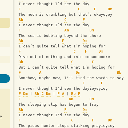
I never thought I’d see the day
F
C
F
Dm
The moon is crumbling but that’s okayeyey
Bb
C
F
I never thought I’d see the day
F
Am
Dm
The sea is bubbling beyond the shore
Bb
F
Dm
I can’t quite tell what I’m hoping for
F
C
F
Dm
Dive out of nothing and into moouoouoore
Bb
C
F
But I can’t quite tell what I’m hoping for
F
A
Dm
Bb
Somehow, maybe now, I'll find the words to say
C
F
I never thought I'd see the dayieyeyiey
F
Dm
 | 
Bb
C
Dm
 | 
F
A
 | 
Bb
F
F
Am
Dm
The sleeping slip has begun to fray
Bb
F
Dm
I never thought I'd see the day
é
F
C
F
Dm
The pious hunter stops stalking prayieyiey