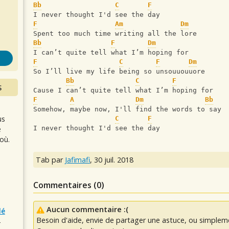
s
Bb
C
F
I never thought I'd see the day
F
Am
Dm
Spent too much time writing all the lore
Bb
F
Dm
I can’t quite tell what I’m hoping for
F
C
F
Dm
So I’ll live my life being so unsouuouuore
Bb
C
F
S
Cause I can’t quite tell what I’m hoping for
F
A
Dm
Bb
Somehow, maybe now, I'll find the words to say
us
C
F
e
I never thought I'd see the day
où.
Tab par
Jafimafi
,
30 juil. 2018
Commentaires (
0
)
Aucun commentaire :(
lé
Besoin d'aide, envie de partager une astuce, ou simplem
r