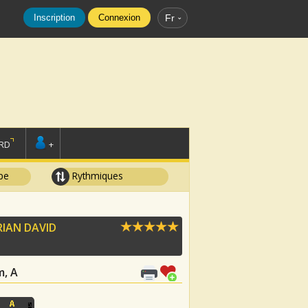
Inscription
Connexion
Fr
RD
+
pe
Rythmiques
RIAN DAVID
m, A