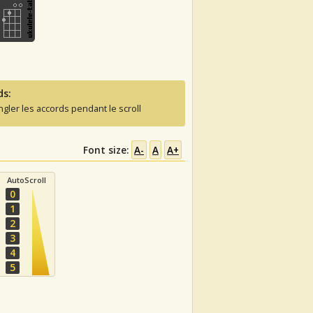
ds:
ngler les accords pendant le scroll
Font size:
A-
A
A+
AutoScroll
0
1
2
3
4
5