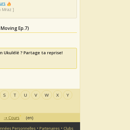
urs
n Mraz
]
 Moving Ep.7)
n Ukulélé ? Partage ta reprise!
S
T
U
V
W
X
Y
Cours
(en)
•
•
nnées Personnelles
Partenaires
Clubs