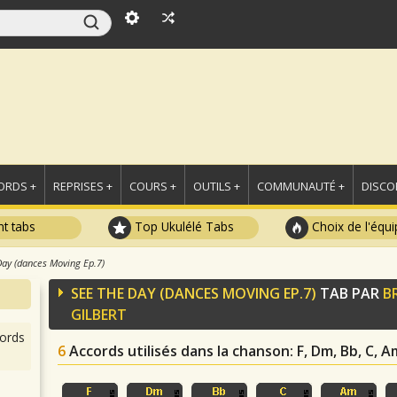
ORDS +
REPRISES +
COURS +
OUTILS +
COMMUNAUTÉ +
DISCO
t tabs
Top Ukulélé Tabs
Choix de l'équi
ay (dances Moving Ep.7)
SEE THE DAY (DANCES MOVING EP.7)
TAB PAR
B
GILBERT
ords
6
Accords utilisés dans la chanson
: F, Dm, Bb, C, A