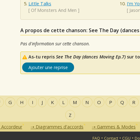
Little Talks
I'm Yo
[
Of Monsters And Men
]
[
Jaso
A propos de cette chanson: See The Day (dances
Pas d'information sur cette chanson.
As-tu repris
See The Day (dances Moving Ep.7)
sur to
Ajouter une reprise
F
G
H
I
J
K
L
M
N
O
P
Q
R
Z
Accordeur
Diagrammes d'accords
Gammes & Modes
•
•
•
FAQ
Contact
CGU
Do