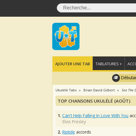
AJOUTER UNE TAB
TABLATURES +
ACC
Débutan
Ukulélé Tabs
Brian David Gilbert
See The D
TOP CHANSONS UKULÉLÉ (AOÛT)
1.
Can't Help Falling In Love With You
acc
Elvis Presley
2.
Riptide
accords