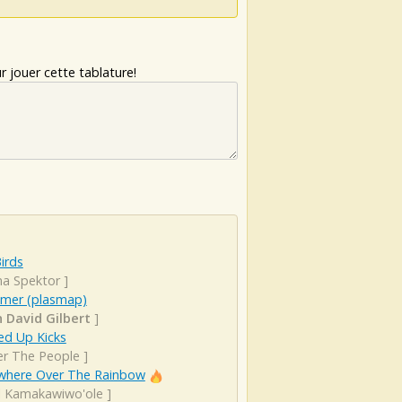
 jouer cette tablature!
irds
na Spektor
]
imer (plasmap)
n David Gilbert
]
d Up Kicks
er The People
]
here Over The Rainbow
el Kamakawiwo'ole
]