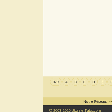
0-9
A
B
C
D
E
Notre Réseau:
© 2008-2026 Ukulele-Tabs.com