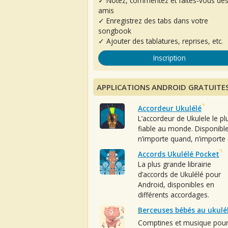
✓ Notez, commentez et faites-vous de
amis
✓ Enregistrez des tabs dans votre
songbook
✓ Ajouter des tablatures, reprises, etc.
Inscription
APPLICATIONS ANDROID GRATUITE
Accordeur Ukulélé
L’accordeur de Ukulele le pl
fiable au monde. Disponibl
n’importe quand, n’importe 
Accords Ukulélé Pocket
La plus grande librairie
d’accords de Ukulélé pour
Android, disponibles en
différents accordages.
Berceuses bébés au ukulé
Comptines et musique pou