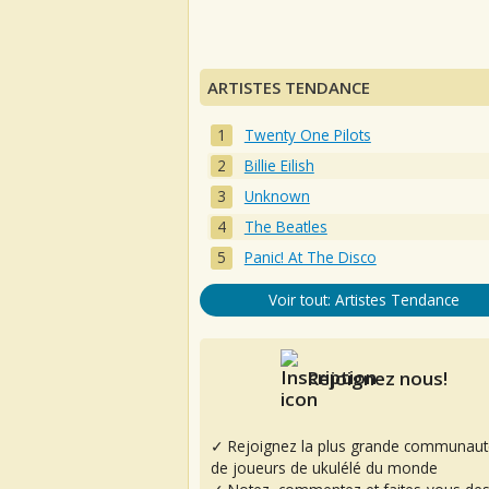
ARTISTES TENDANCE
Twenty One Pilots
Billie Eilish
Unknown
The Beatles
Panic! At The Disco
Voir tout: Artistes Tendance
Rejoignez nous!
✓ Rejoignez la plus grande communaut
de joueurs de ukulélé du monde