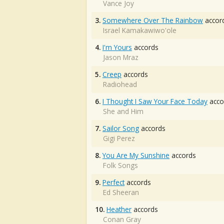
Vance Joy
3.
Somewhere Over The Rainbow
accor
Israel Kamakawiwo'ole
4.
I'm Yours
accords
Jason Mraz
5.
Creep
accords
Radiohead
6.
I Thought I Saw Your Face Today
acco
She and Him
7.
Sailor Song
accords
Gigi Perez
8.
You Are My Sunshine
accords
Folk Songs
9.
Perfect
accords
Ed Sheeran
10.
Heather
accords
Conan Gray