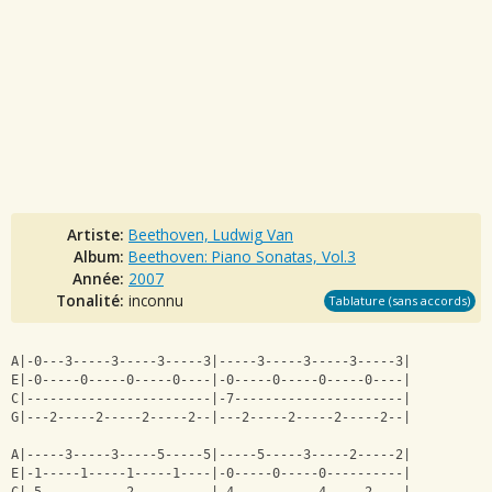
Artiste:
Beethoven, Ludwig Van
Album:
Beethoven: Piano Sonatas, Vol.3
Année:
2007
Tonalité:
inconnu
Tablature (sans accords)
A|-0---3-----3-----3-----3|-----3-----3-----3-----3|
E|-0-----0-----0-----0----|-0-----0-----0-----0----|
C|------------------------|-7----------------------|
G|---2-----2-----2-----2--|---2-----2-----2-----2--|
A|-----3-----3-----5-----5|-----5-----3-----2-----2|
E|-1-----1-----1-----1----|-0-----0-----0----------|