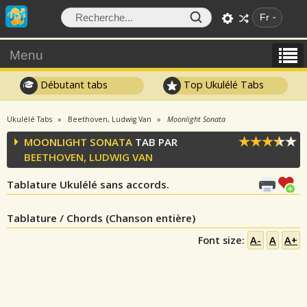
Fr
Menu
Débutant tabs
Top Ukulélé Tabs
Ukulélé Tabs
Beethoven, Ludwig Van
Moonlight Sonata
MOONLIGHT SONATA
TAB PAR
BEETHOVEN, LUDWIG VAN
Tablature Ukulélé sans accords.
Tablature / Chords (Chanson entière)
Font size:
A-
A
A+