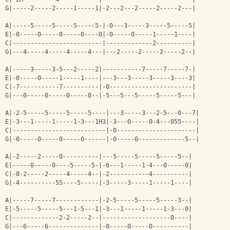
G|-----2-----2-----1-----1|-2---2---2-----2-----2---|
A|-----5-----5-----5-----5-|-0---3-----3-----5-----5|
E|-0-----0-----0-----0----0|-0-----0-----1-----1----|
C|-------------------------|-------------2----------|
G|---4-----4-----4-----4---|---2-----2-----2-----2--|
A|-----3-----3-5---2-----2|-----------7-----7-----7-|
E|-0-----0-----1-----1----|---3---3-----3-----3----3|
C|-7-----------7----------|-0-----------------------|
G|---0-----0-----0-----0--|-5---5---5-----5-----5---|
A|-2-5-----5-----5-----5----|---3-----3---2-5---0---7|
E|-3---1-----1-----1-3---1Н3|-3---0-----0-4---055----|
C|--------------------------|-0----------------------|
G|-0-----0-----0-----0------|-0-----0-------------5--|
A|-2-----2-----0----------|---5-----5-----5-----5--|
E|-----0-----0----5-----5-|-6---1-----1-4---0-----0|
C|-8-2-----2-----4-----4--|-2-----------4----------|
G|-4----------55----5-----|-3-----3-----1-----1----|
A|-----7-----7------------|-2-5-----5-----5-----3--|
E|-5-----5-----5---1-5---1|-3---1-----1-----1-3---0|
C|-------------2-2-----2--|-------------------0----|
G|---6-----6--------------|-0-----0-----0----------|