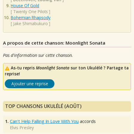
House Of Gold
[
Twenty One Pilots
]
Bohemian Rhapsody
[
Jake Shimabukuro
]
A propos de cette chanson: Moonlight Sonata
Pas d'information sur cette chanson.
As-tu repris
Moonlight Sonata
sur ton Ukulélé ? Partage ta
reprise!
Ajouter une reprise
TOP CHANSONS UKULÉLÉ (AOÛT)
1.
Can't Help Falling In Love With You
accords
Elvis Presley