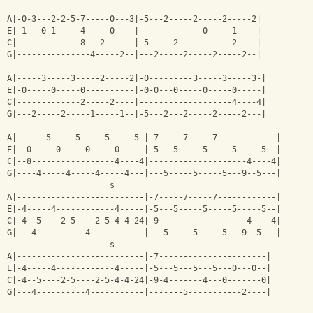
A|-0-3---2-2-5-7-----0---3|-5---2-----2-----2-----2|
E|-1---0-1-----4-----0----|-------------0-----1----|
C|-------------8---2------|-5-----2-----------2----|
G|---------------4-----2--|---2-----2-----2-----2--|
A|-----3-----3-----2-----2|-0---------3-----3-----3-|
E|-0-----0-----0----------|-0-0---0-----0-----0-----|
C|-------------2-----2----|-------------------4----4|
G|---2-----2-----1-----1--|-5---2---2-----2-----2---|
A|------5-----5-----5-----5-|-7-----7-----7------------|
E|--0-----0-----0-----0-----|-5---5-----5-----5-----5--|
C|--8-----------------4----4|--------------------4----4|
G|----4-----4-----4-----4---|---5-----5-----5---9--5---|
                     s                                   
A|--------------------------|-7-----7-----7------------|
E|-4-----4------------4-----|-5---5-----5-----5-----5--|
C|-4--5----2-5----2-5-4-4-24|-9------------------4----4|
G|---4----------4-----------|---5-----5-----5---9--5---|
                     s                                 
A|--------------------------|-7----------------------|
E|-4-----4------------4-----|-5---5---5---5---0---0--|
C|-4--5----2-5----2-5-4-4-24|-9-4-------4---0-------0|
G|---4----------4-----------|-------5-----------2----|