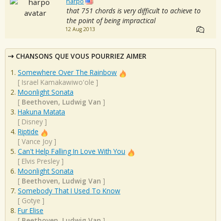
harpo
that 751 chords is very difficult to achieve to
the point of being impractical
12 Aug 2013
CHANSONS QUE VOUS POURRIEZ AIMER
Somewhere Over The Rainbow
[
Israel Kamakawiwo'ole
]
Moonlight Sonata
[
Beethoven, Ludwig Van
]
Hakuna Matata
[
Disney
]
Riptide
[
Vance Joy
]
Can't Help Falling In Love With You
[
Elvis Presley
]
Moonlight Sonata
[
Beethoven, Ludwig Van
]
Somebody That I Used To Know
[
Gotye
]
Fur Elise
[
Beethoven, Ludwig Van
]