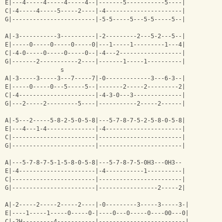
E|---4-----4-----4-----4--|-------5-----------5----|
C|-4-----4-----5-----2----|-4----------------------|
G|------------------------|-5-5-----5---5-5-----5--|
A|-3-----------3----------|-2---------2---5-2---5--|
E|-----0-----0-----0-----0|---1-----1---------1---4|
C|-4-0-----0-----0-----0--|-4---2------------------|
G|-------2-----------2----|-------1-----1----------|
                s                                    
A|-3-----3-----3---7-----7|-0-------------3---6-3--|
E|-----0-----0---5-----5--|-------2-----2---------2|
C|-4----------------------|-4-3-0---3--------------|
G|---2-----2---------5----|-----------2-----2------|
A|-5---2-----5-8-2-5-0-5-8|---5-7-8-7-5-2-5-8-0-5-8|
E|---4---1-4--------------|-4----------------------|
C|------------------------|------------------------|
G|------------------------|------------------------|
A|---5-7-8-7-5-1-5-8-0-5-8|---5-7-8-7-5-0Н3---0Н3--
E|-4----------------------|-4-----------1----------|
C|------------------------|------------------------|
G|------------------------|-----------------2-----2|
A|-2-----2-----2-----2----|-0---------3-----3-----3-|
E|----1-----1-----0-----0-|----0---0-----0----00---0|
C|-2Н---------4-----------|-------------------------|