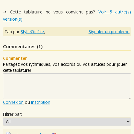
⇢ Cette tablature ne vous convient pas?
Voir 5 autre(s)
version(s)
Tab par
StyLeOfL1fe
,
Signaler un problème
Commentaires (
1
)
Commenter
Partagez vos rythmiques, vos accords ou vos astuces pour jouer
cette tablature!
Connexion
ou
Inscription
Filtrer par: