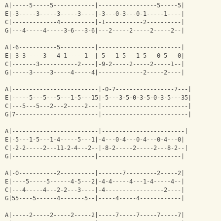
A|-----5-----5------------|-----------------5-----5|
E|-3-----3-----3-----3----|-3---0-3---0-1-----1----|
C|-------------4----------|-1-----------2----------|
G|---4-----4-----3-6---3-6|---2-----2-----2-----2--|
A|-6-----------5----------|------------------------|
E|-3-3-----3---4-1-----1--|-5---1-5---1-5---0-5---0|
C|-------3-----------2----|-9-2-----2-----2-----1--|
G|-----3-----3-----4-----4|-------------2-----2----|
A|-------------------------|-0-7-----------------7---|
E|-----5---5---5---1-5---15|-5---3-5-0-3-5-0-3-5---35|
C|---5---5---2---2-----2---|-------------------------|
G|7------------------------|-------------------------|
A|-------------------------|------------------------|
E|-5---1-5---1-4-----5---1|-4---0-4---0-4---0-4---0|
C|-2-2-----2---11-2-4---2--|-8-2-----2-----2---8-2--|
G|------------------------|------------------------|
A|-0-----------2----------|-------7---------2-----2|
E|----5-----5------4-5---2|-4-4-----4---1-4-----4--|
C|---4-----4---2-2---3----|-4-----------------2----|
G|55----5------4-------5--|-----4-----4------------|
A|-----2-----2-----2-----2|-----7-----7-----7-----7|