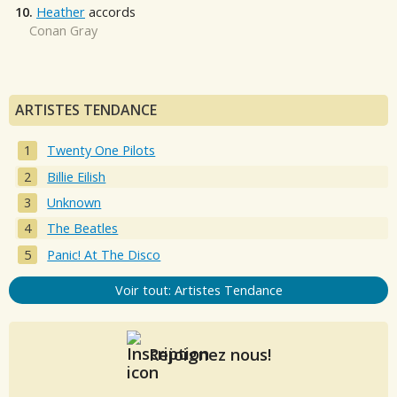
10.
Heather
accords
Conan Gray
ARTISTES TENDANCE
Twenty One Pilots
Billie Eilish
Unknown
The Beatles
Panic! At The Disco
Voir tout: Artistes Tendance
Rejoignez nous!