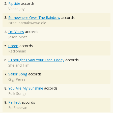
2.
Riptide
accords
Vance Joy
3.
Somewhere Over The Rainbow
accords
Israel Kamakawiwo'ole
4.
I'm Yours
accords
Jason Mraz
5.
Creep
accords
Radiohead
6.
I Thought I Saw Your Face Today
accords
She and Him
7.
Sailor Song
accords
Gigi Perez
8.
You Are My Sunshine
accords
Folk Songs
9.
Perfect
accords
Ed Sheeran