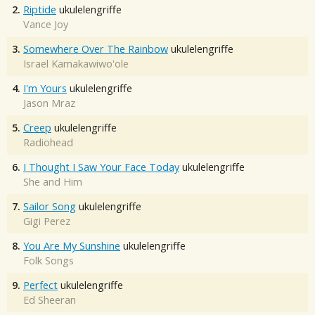
2.
Riptide
ukulelengriffe
Vance Joy
3.
Somewhere Over The Rainbow
ukulelengriffe
Israel Kamakawiwo'ole
4.
I'm Yours
ukulelengriffe
Jason Mraz
5.
Creep
ukulelengriffe
Radiohead
6.
I Thought I Saw Your Face Today
ukulelengriffe
She and Him
7.
Sailor Song
ukulelengriffe
Gigi Perez
8.
You Are My Sunshine
ukulelengriffe
Folk Songs
9.
Perfect
ukulelengriffe
Ed Sheeran