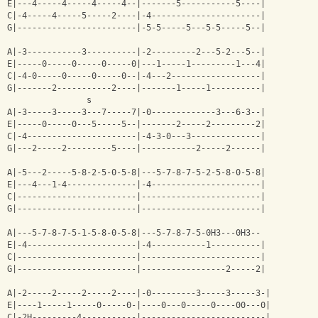
E|---4-----4-----4-----4--|-------5-----------5----|
C|-4-----4-----5-----2----|-4----------------------|
G|------------------------|-5-5-----5---5-5-----5--|
A|-3-----------3----------|-2---------2---5-2---5--|
E|-----0-----0-----0-----0|---1-----1---------1---4|
C|-4-0-----0-----0-----0--|-4---2------------------|
G|-------2-----------2----|-------1-----1----------|
                s                                    
A|-3-----3-----3---7-----7|-0-------------3---6-3--|
E|-----0-----0---5-----5--|-------2-----2---------2|
C|-4----------------------|-4-3-0---3--------------|
G|---2-----2---------5----|-----------2-----2------|
A|-5---2-----5-8-2-5-0-5-8|---5-7-8-7-5-2-5-8-0-5-8|
E|---4---1-4--------------|-4----------------------|
C|------------------------|------------------------|
G|------------------------|------------------------|
A|---5-7-8-7-5-1-5-8-0-5-8|---5-7-8-7-5-0Н3---0Н3--
E|-4----------------------|-4-----------1----------|
C|------------------------|------------------------|
G|------------------------|-----------------2-----2|
A|-2-----2-----2-----2----|-0---------3-----3-----3-|
E|----1-----1-----0-----0-|----0---0-----0----00---0|
C|-2Н---------4-----------|-------------------------|