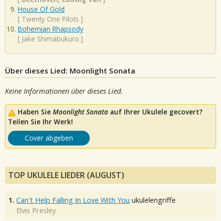
House Of Gold
[
Twenty One Pilots
]
Bohemian Rhapsody
[
Jake Shimabukuro
]
Über dieses Lied: Moonlight Sonata
Keine Informationen über dieses Lied.
Haben Sie
Moonlight Sonata
auf Ihrer Ukulele gecovert?
Teilen Sie Ihr Werk!
Cover abgeben
TOP UKULELE LIEDER (AUGUST)
1.
Can't Help Falling In Love With You
ukulelengriffe
Elvis Presley