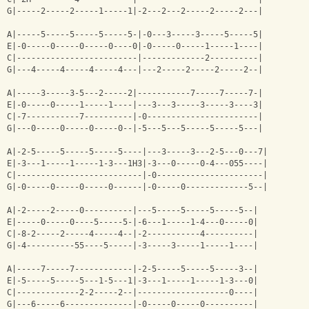
G|-----2-----2-----1-----1|-2---2---2-----2-----2---|
A|-----5-----5-----5-----5-|-0---3-----3-----5-----5|
E|-0-----0-----0-----0----0|-0-----0-----1-----1----|
C|-------------------------|-------------2----------|
G|---4-----4-----4-----4---|---2-----2-----2-----2--|
A|-----3-----3-5---2-----2|-----------7-----7-----7-|
E|-0-----0-----1-----1----|---3---3-----3-----3----3|
C|-7-----------7----------|-0-----------------------|
G|---0-----0-----0-----0--|-5---5---5-----5-----5---|
A|-2-5-----5-----5-----5----|---3-----3---2-5---0---7|
E|-3---1-----1-----1-3---1Н3|-3---0-----0-4---055----|
C|--------------------------|-0----------------------|
G|-0-----0-----0-----0------|-0-----0-------------5--|
A|-2-----2-----0----------|---5-----5-----5-----5--|
E|-----0-----0----5-----5-|-6---1-----1-4---0-----0|
C|-8-2-----2-----4-----4--|-2-----------4----------|
G|-4----------55----5-----|-3-----3-----1-----1----|
A|-----7-----7------------|-2-5-----5-----5-----3--|
E|-5-----5-----5---1-5---1|-3---1-----1-----1-3---0|
C|-------------2-2-----2--|-------------------0----|
G|---6-----6--------------|-0-----0-----0----------|