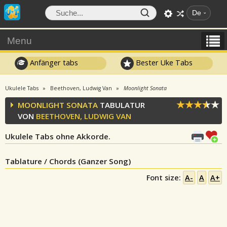
De
Menu
Anfänger tabs
Bester Uke Tabs
Ukulele Tabs
Beethoven, Ludwig Van
Moonlight Sonata
MOONLIGHT SONATA
TABULATUR
VON
BEETHOVEN, LUDWIG VAN
Ukulele Tabs ohne Akkorde.
Tablature / Chords (Ganzer Song)
Font size:
A-
A
A+