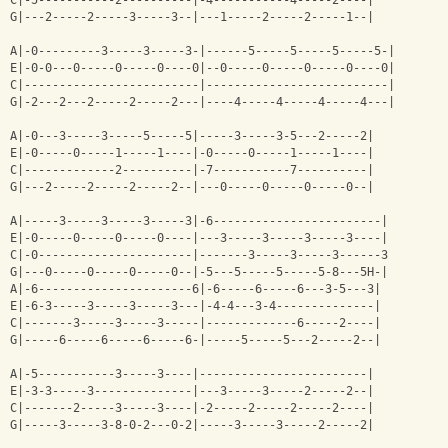
C|-5-----------2----------|-4-----------4-----2----|
G|---2-----2-----3-----3--|---1-----2-----2-----1--|
A|-0---------3-----3-----3-|------5-----5-----5-----5-|
E|-0-0---0-----0-----0----0|--0-----0-----0-----0----0|
C|-------------------------|--------------------------|
G|-2---2---2-----2-----2---|----4-----4-----4-----4---|
A|-0---3-----3-----5-----5|-----3-----3-5---2-----2|
E|-0-----0-----1-----1----|-0-----0-----1-----1----|
C|-------------2----------|-7-----------7----------|
G|---2-----2-----2-----2--|---0-----0-----0-----0--|
A|-----3-----3-----3-----3|-6------------------------|
E|-0-----0-----0-----0----|---3-----3-----3-----3----|
C|-0----------------------|-------3-----3-----3------3
G|---0-----0-----0-----0--|-5---5-----5-----5-8---5Н-|        
A|-6----------------------6|-6-----6-----6---3-5---3|
E|-6-3-----3-----3-----3---|-4-4---3-4--------------|
C|-------3-----3-----3-----|-------------6-----2----|
G|-----6-----6-----6-----6-|-----5-----5---2-----2--|
A|-5-----------3-----3----|------------------------|
E|-3-3-----3--------------|---3-----3-----2-----2--|
C|-------2-----3-----3----|-2-----2-----2-----2----|
G|-----3-----3-8-0-2---0-2|-----3-----3-----2-----2|