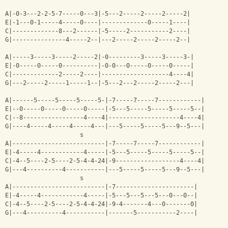
A|-0-3---2-2-5-7-----0---3|-5---2-----2-----2-----2|
E|-1---0-1-----4-----0----|-------------0-----1----|
C|-------------8---2------|-5-----2-----------2----|
G|---------------4-----2--|---2-----2-----2-----2--|
A|-----3-----3-----2-----2|-0---------3-----3-----3-|
E|-0-----0-----0----------|-0-0---0-----0-----0-----|
C|-------------2-----2----|-------------------4----4|
G|---2-----2-----1-----1--|-5---2---2-----2-----2---|
A|------5-----5-----5-----5-|-7-----7-----7------------|
E|--0-----0-----0-----0-----|-5---5-----5-----5-----5--|
C|--8-----------------4----4|--------------------4----4|
G|----4-----4-----4-----4---|---5-----5-----5---9--5---|
                     s                                   
A|--------------------------|-7-----7-----7------------|
E|-4-----4------------4-----|-5---5-----5-----5-----5--|
C|-4--5----2-5----2-5-4-4-24|-9------------------4----4|
G|---4----------4-----------|---5-----5-----5---9--5---|
                     s                                 
A|--------------------------|-7----------------------|
E|-4-----4------------4-----|-5---5---5---5---0---0--|
C|-4--5----2-5----2-5-4-4-24|-9-4-------4---0-------0|
G|---4----------4-----------|-------5-----------2----|