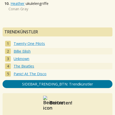
10.
Heather
ukulelengriffe
Conan Gray
TRENDKÜNSTLER
Twenty One Pilots
Billie Eilish
Unknown
The Beatles
Panic! At The Disco
SIDEBAR_TRENDING_BTN: Trendkünstler
Beitreten!