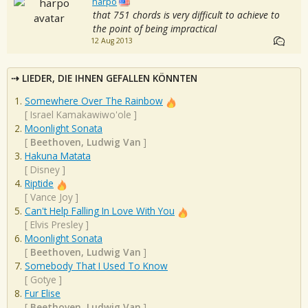
harpo
that 751 chords is very difficult to achieve to
the point of being impractical
12 Aug 2013
LIEDER, DIE IHNEN GEFALLEN KÖNNTEN
Somewhere Over The Rainbow
[
Israel Kamakawiwo'ole
]
Moonlight Sonata
[
Beethoven, Ludwig Van
]
Hakuna Matata
[
Disney
]
Riptide
[
Vance Joy
]
Can't Help Falling In Love With You
[
Elvis Presley
]
Moonlight Sonata
[
Beethoven, Ludwig Van
]
Somebody That I Used To Know
[
Gotye
]
Fur Elise
[
Beethoven, Ludwig Van
]