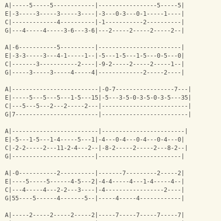
A|-----5-----5------------|-----------------5-----5|
E|-3-----3-----3-----3----|-3---0-3---0-1-----1----|
C|-------------4----------|-1-----------2----------|
G|---4-----4-----3-6---3-6|---2-----2-----2-----2--|
A|-6-----------5----------|------------------------|
E|-3-3-----3---4-1-----1--|-5---1-5---1-5---0-5---0|
C|-------3-----------2----|-9-2-----2-----2-----1--|
G|-----3-----3-----4-----4|-------------2-----2----|
A|-------------------------|-0-7-----------------7---|
E|-----5---5---5---1-5---15|-5---3-5-0-3-5-0-3-5---35|
C|---5---5---2---2-----2---|-------------------------|
G|7------------------------|-------------------------|
A|-------------------------|------------------------|
E|-5---1-5---1-4-----5---1|-4---0-4---0-4---0-4---0|
C|-2-2-----2---11-2-4---2--|-8-2-----2-----2---8-2--|
G|------------------------|------------------------|
A|-0-----------2----------|-------7---------2-----2|
E|----5-----5------4-5---2|-4-4-----4---1-4-----4--|
C|---4-----4---2-2---3----|-4-----------------2----|
G|55----5------4-------5--|-----4-----4------------|
A|-----2-----2-----2-----2|-----7-----7-----7-----7|