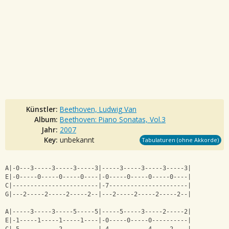
Künstler:
Beethoven, Ludwig Van
Album:
Beethoven: Piano Sonatas, Vol.3
Jahr:
2007
Key:
unbekannt
Tabulaturen (ohne Akkorde)
A|-0---3-----3-----3-----3|-----3-----3-----3-----3|
E|-0-----0-----0-----0----|-0-----0-----0-----0----|
C|------------------------|-7----------------------|
G|---2-----2-----2-----2--|---2-----2-----2-----2--|
A|-----3-----3-----5-----5|-----5-----3-----2-----2|
E|-1-----1-----1-----1----|-0-----0-----0----------|