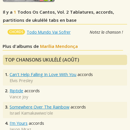
Il y a
1
Todos Os Cantos, Vol. 2
Tablatures, accords,
partitions de ukulélé tabs en base
CHORDS
Todo Mundo Vai Sofrer
Notez la chanson !
Plus d'albums de
Marília Mendonça
TOP CHANSONS UKULÉLÉ (AOÛT)
1.
Can't Help Falling In Love With You
accords
Elvis Presley
2.
Riptide
accords
Vance Joy
3.
Somewhere Over The Rainbow
accords
Israel Kamakawiwo'ole
4.
I'm Yours
accords
Jason Mraz