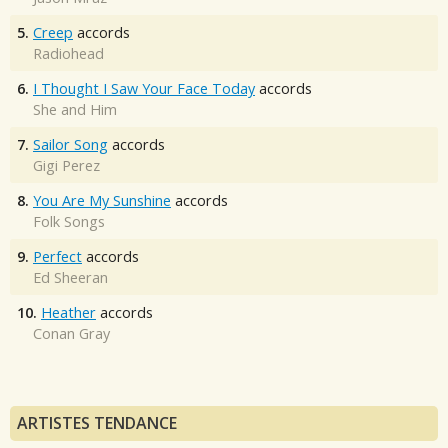
5.
Creep
accords
Radiohead
6.
I Thought I Saw Your Face Today
accords
She and Him
7.
Sailor Song
accords
Gigi Perez
8.
You Are My Sunshine
accords
Folk Songs
9.
Perfect
accords
Ed Sheeran
10.
Heather
accords
Conan Gray
ARTISTES TENDANCE