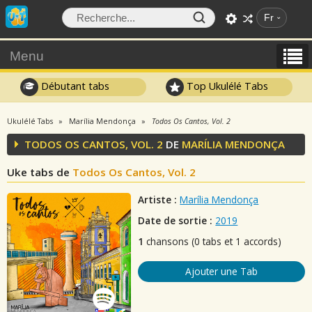
Fr
Menu
Débutant tabs
Top Ukulélé Tabs
Ukulélé Tabs
Marília Mendonça
Todos Os Cantos, Vol. 2
TODOS OS CANTOS, VOL. 2
DE
MARÍLIA MENDONÇA
Uke tabs de
Todos Os Cantos, Vol. 2
Artiste :
Marília Mendonça
Date de sortie :
2019
1
chansons (0 tabs et 1 accords)
Ajouter une Tab